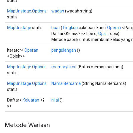
statis
MapUnstage.Options
wadah
(wadah string)
statis
MapUnstage
statis
buat
(
Lingkup
cakupan, kunci
Operan
<Panj
Daftar<Kelas<?>> tipe d,
Opsi...
opsi)
Metode pabrik untuk membuat kelas yang
Iterator<
Operan
pengulangan
()
<Objek>>
MapUnstage.Options
memoryLimit
(Batas memori panjang)
statis
MapUnstage.Options
Nama Bersama
(String Nama Bersama)
statis
Daftar<
Keluaran
<?
nilai
()
>>
Metode Warisan