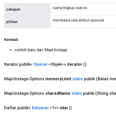
ruang lingkup saat ini
cakupan
membawa nilai atribut opsional
pilihan
e
Kembali
contoh baru dari MapUnstage
Iterator publik<
Operan
<Objek>>
iterator
()
quantize
e
Map
Unstage
.
Options
memory
Limit
statis
publik
(Batas me
dReluAndRequantize
Map
Unstage
.
Options
shared
Name
statis
publik
(String sh
ndRequantize
Daftar publik<
Keluaran
<?>>
nilai
()
Relu