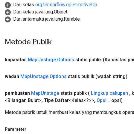
Dari kelas
org.tensorflow.op.PrimitiveOp
Dari kelas java.lang.Object
Dari antarmuka java.lang.Iterable
Metode Publik
kapasitas
Map
Unstage
.
Options
statis publik
(Kapasitas pa
wadah
Map
Unstage
.
Options
statis publik
(wadah string)
pembuatan
Map
Unstage
statis publik
(
Lingkup cakupan
,
k
<Bilangan Bulat>
,
Tipe Daftar<Kelas<?>>
,
Opsi
.
.
.
opsi)
Metode pabrik untuk membuat kelas yang membungkus opera
Parameter