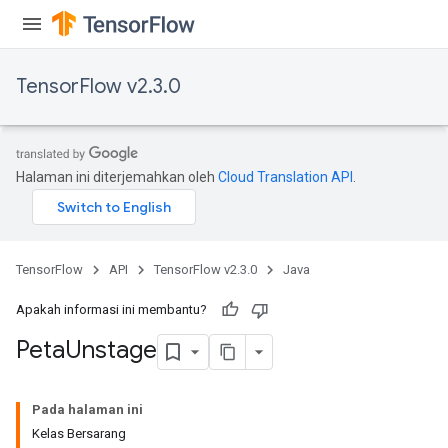
escentParameters
DescentParametersGradAccumDebug
TensorFlow v2.3.0
Halaman ini diterjemahkan oleh
Cloud Translation API
.
TensorFlow
API
TensorFlow v2.3.0
Java
Apakah informasi ini membantu?
Peta
Unstage
Pada halaman ini
Kelas Bersarang