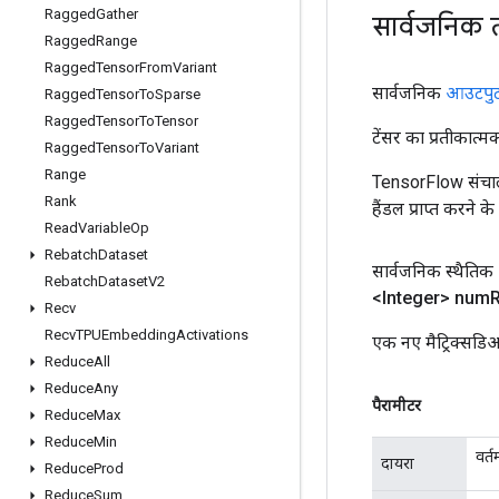
Ragged
Gather
सार्वजनिक 
Ragged
Range
Ragged
Tensor
From
Variant
सार्वजनिक
आउटपु
Ragged
Tensor
To
Sparse
Ragged
Tensor
To
Tensor
टेंसर का प्रतीकात्म
Ragged
Tensor
To
Variant
Range
TensorFlow संचाल
Rank
हैंडल प्राप्त करने 
Read
Variable
Op
Rebatch
Dataset
सार्वजनिक स्थैतिक
Rebatch
Dataset
V2
<Integer> num
Recv
Recv
TPUEmbedding
Activations
एक नए मैट्रिक्सड
Reduce
All
Reduce
Any
पैरामीटर
Reduce
Max
Reduce
Min
वर्
दायरा
Reduce
Prod
Reduce
Sum