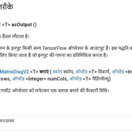
तरीके
ट
<T>
as
Output
()
क हैंडल लौटाता है।
न के इनपुट किसी अन्य TensorFlow ऑपरेशन के आउटपुट हैं। इस पद्धति क
के लिए किया जाता है जो इनपुट की गणना का प्रतिनिधित्व करता है।
Matrix
Diag
V2
<T>
बनाएं
(
स्कोप
स्कोप
,
ऑपरेंड
<T> विकर्ण
,
ऑपरेंड
<In
Rows
,
ऑपरेंड
<Integer> num
Cols
,
ऑपरेंड
<T> पैडिंगवैल्यू)
िआगवी2 ऑपरेशन को लपेटकर एक क्लास बनाने की फ़ैक्टरी विधि।
तमान दायरा