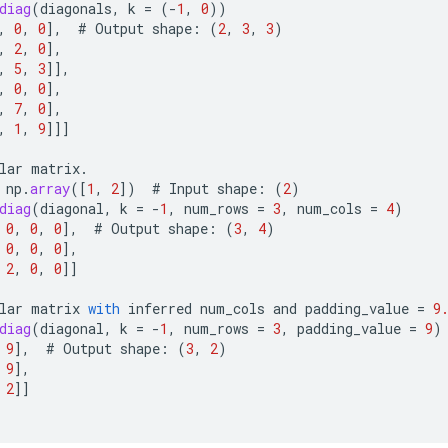
diag
(
diagonals
,
k
=
(
-
1
,
0
))
,
0
,
0
]
,
#
Output
shape
:
(
2
,
3
,
3
)
,
2
,
0
]
,
,
5
,
3
]]
,
,
0
,
0
]
,
,
7
,
0
]
,
,
1
,
9
]]]
lar
matrix
.
np
.
array
(
[
1
,
2
]
)
#
Input
shape
:
(
2
)
diag
(
diagonal
,
k
=
-
1
,
num_rows
=
3
,
num_cols
=
4
)
0
,
0
,
0
]
,
#
Output
shape
:
(
3
,
4
)
0
,
0
,
0
]
,
2
,
0
,
0
]]
lar
matrix
with
inferred
num_cols
and
padding_value
=
9
diag
(
diagonal
,
k
=
-
1
,
num_rows
=
3
,
padding_value
=
9
)
9
]
,
#
Output
shape
:
(
3
,
2
)
9
]
,
2
]]