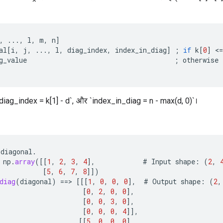
,
...,
l
,
m
,
n
]
al
[
i
,
j
,
...,
l
,
diag_index
,
index_in_diag
]
;
if
k
[
0
]
<
=
g_value
;
otherwise
 `diag_index = k[1] - d`, और `index_in_diag = n - max(d, 0)`।
diagonal
.
np
.
array
(
[[
1
,
2
,
3
,
4
]
,
#
Input
shape
:
(
2
,
[
5
,
6
,
7
,
8
]]
)
diag
(
diagonal
)
==
>
[[[
1
,
0
,
0
,
0
]
,
#
Output
shape
:
(
2
,
[
0
,
2
,
0
,
0
]
,
[
0
,
0
,
3
,
0
]
,
[
0
,
0
,
0
,
4
]]
,
[[
5
,
0
,
0
,
0
]
,