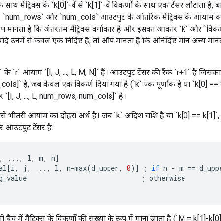
 के साथ मैट्रिक्स के `k[0]`-वें से `k[1]`-वें विकर्णों के साथ एक टेंसर लौटाता है,
है। `num_rows` और `num_cols` आउटपुट के आंतरिक मैट्रिक्स के आयाम को निर्
, तो ऑप मानता है कि अंतरतम मैट्रिक्स वर्गाकार है और इसका आकार `k` और `वि
दि उनमें से केवल एक निर्दिष्ट है, तो ऑप मानता है कि अनिर्दिष्ट मान अन्य मा
के `r` आयाम `[I, J, ..., L, M, N]` हैं। आउटपुट टेंसर की रैंक `r+1` है जिसका 
s]` है, जब केवल एक विकर्ण दिया गया है (`k` एक पूर्णांक है या `k[0] == क
 `[I, J, ..., L, num_rows, num_cols]` है।
सबसे भीतरी आयाम का दोहरा अर्थ है। जब `k` अदिश राशि है या `k[0] == k[1]`, `
र आउटपुट टेंसर है:
,
...,
l
,
m
,
n
]
al
[
i
,
j
,
...,
l
,
n
-
max
(
d_upper
,
0
)
]
;
if
n
-
m
==
d_upp
g_value
;
otherwise
बैच में मैट्रिक्स के विकर्णों की संख्या के रूप में माना जाता है (`M = k[1]-