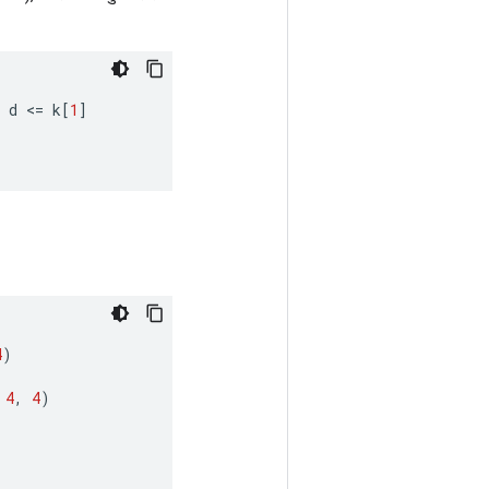
d
<
=
k
[
1
]
4
)
4
,
4
)