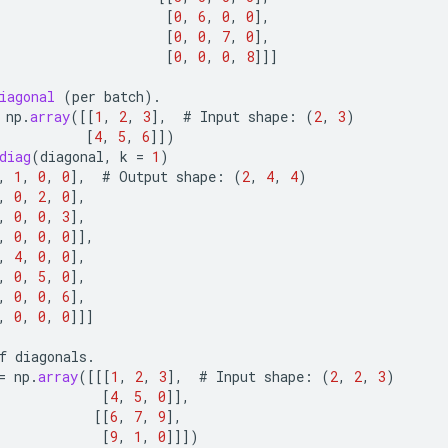
[
0
,
6
,
0
,
0
]
,
[
0
,
0
,
7
,
0
]
,
[
0
,
0
,
0
,
8
]]]
iagonal
(
per
batch
).
np
.
array
(
[[
1
,
2
,
3
]
,
#
Input
shape
:
(
2
,
3
)
[
4
,
5
,
6
]]
)
diag
(
diagonal
,
k
=
1
)
,
1
,
0
,
0
]
,
#
Output
shape
:
(
2
,
4
,
4
)
,
0
,
2
,
0
]
,
,
0
,
0
,
3
]
,
,
0
,
0
,
0
]]
,
,
4
,
0
,
0
]
,
,
0
,
5
,
0
]
,
,
0
,
0
,
6
]
,
,
0
,
0
,
0
]]]
f
diagonals
.
=
np
.
array
(
[[[
1
,
2
,
3
]
,
#
Input
shape
:
(
2
,
2
,
3
)
[
4
,
5
,
0
]]
,
[[
6
,
7
,
9
]
,
[
9
,
1
,
0
]]]
)