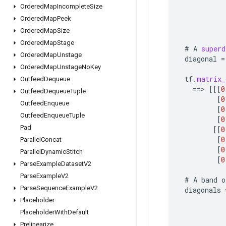
Ordered
Map
Incomplete
Size
Ordered
Map
Peek
Ordered
Map
Size
Ordered
Map
Stage
#
A
superd
Ordered
Map
Unstage
diagonal
=
Ordered
Map
Unstage
No
Key
tf
.
matrix_
Outfeed
Dequeue
==
>
[[[
0
Outfeed
Dequeue
Tuple
[
0
Outfeed
Enqueue
[
0
Outfeed
Enqueue
Tuple
[
0
Pad
[[
0
[
0
Parallel
Concat
[
0
Parallel
Dynamic
Stitch
[
0
Parse
Example
Dataset
V2
Parse
Example
V2
#
A
band
o
Parse
Sequence
Example
V2
diagonals
Placeholder
Placeholder
With
Default
Prelinearize