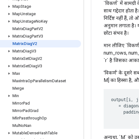
`विकर्ण` में सामग्री
Map
Stage
साथ गद्देदार होता 
Map
Unstage
निर्दिष्ट नहीं हैं
Map
Unstage
No
Key
अनुमान लगाता है। य
Matrix
Diag
Part
V2
छोटा संभव है।
Matrix
Diag
Part
V3
Matrix
Diag
V2
मान लीजिए `विकर्ण` 
Matrix
Diag
V3
num_rows, num_col
Matrix
Set
Diag
V2
`r` है जिसका आकार
Matrix
Set
Diag
V3
'विकर्ण' के दूसरे 
Max
M] का हिस्सा है, औ
Max
Intra
Op
Parallelism
Dataset
Merge
Min
output
[
i
,
j
Mirror
Pad
=
diagon
Mirror
Pad
Grad
paddin
Mlir
Passthrough
Op
Mul
No
Nan
Mutable
Dense
Hash
Table
अन्यथा, `M` को उसी 