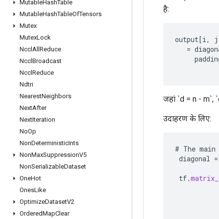
Mutable
Hash
Table
है:
Mutable
Hash
Table
Of
Tensors
Mutex
Mutex
Lock
output
[
i
,
j
=
diagon
Nccl
All
Reduce
paddin
Nccl
Broadcast
Nccl
Reduce
Ndtri
Nearest
Neighbors
जहां `d = n - m`,
Next
After
उदाहरण के लिए:
Next
Iteration
No
Op
Non
Deterministic
Ints
#
The
main
Non
Max
Suppression
V5
diagonal
=
Non
Serializable
Dataset
tf
.
matrix_
One
Hot
Ones
Like
Optimize
Dataset
V2
Ordered
Map
Clear