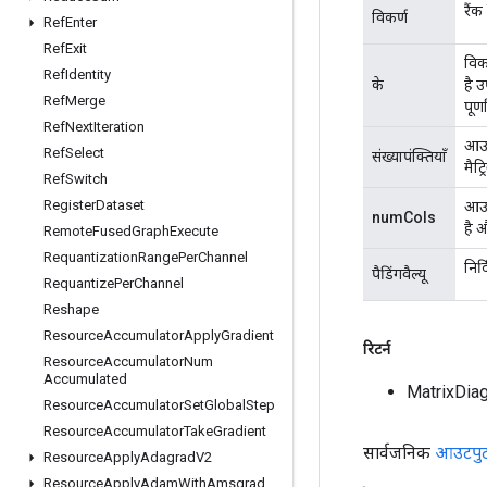
रैंक
विकर्ण
Ref
Enter
Ref
Exit
विक
Ref
Identity
के
है उ
Ref
Merge
पूर्
Ref
Next
Iteration
आउटप
Ref
Select
संख्यापंक्तियाँ
मैट
Ref
Switch
Register
Dataset
आउटप
numCols
है 
Remote
Fused
Graph
Execute
Requantization
Range
Per
Channel
निर्
पैडिंगवैल्यू
Requantize
Per
Channel
Reshape
Resource
Accumulator
Apply
Gradient
रिटर्न
Resource
Accumulator
Num
Accumulated
MatrixDia
Resource
Accumulator
Set
Global
Step
Resource
Accumulator
Take
Gradient
सार्वजनिक
आउटपु
Resource
Apply
Adagrad
V2
Resource
Apply
Adam
With
Amsgrad