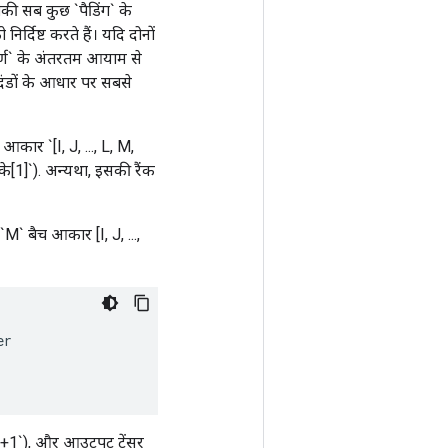
 बाकी सब कुछ `पैडिंग` के
दिष्ट करते हैं। यदि दोनों
कर्ण` के अंतरतम आयाम से
नदंडों के आधार पर सबसे
आकार `[I, J, ..., L, M,
े[1]`). अन्यथा, इसकी रैंक
M` बैच आकार [I, J, ...,
er
k[0]+1`), और आउटपुट टेंसर