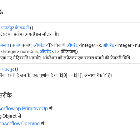
के
आउटपुट के रूप में
()
टेंसर का प्रतीकात्मक हैंडल लौटाता है।
बनाएं
(
स्कोप
स्कोप,
ऑपरेंड
<T> विकर्ण,
ऑपरेंड
<Integer> k,
ऑपरेंड
<Integer> 
<Integer> numCols,
ऑपरेंड
<T> पैडिंगवैल्यू)
एक नए मैट्रिक्सडिआगवी2 ऑपरेशन को लपेटकर एक क्लास बनाने की फ़ैक्टरी विधि।
आउटपुट
()
रैंक `r+1` है जब `k` एक पूर्णांक है या `k[0] == k[1]`, अन्यथा रैंक `r` है।
 तरीके
sorflow.op.PrimitiveOp
से
ng.Object से
tensorflow.Operand
से