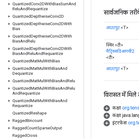
Quantized
Conv2DWith
Bias
Sum
And
Relu
And
Requantize
सार्वजनिक तरी
Quantized
Depthwise
Conv2D
Quantized
Depthwise
Conv2DWith
आउटपुट
<T>
Bias
Quantized
Depthwise
Conv2DWith
Bias
And
Relu
स्थिर <टी>
Quantized
Depthwise
Conv2DWith
मैट्रिक्सडिआगवी2
Bias
And
Relu
And
Requantize
<टी>
Quantized
Mat
Mul
With
Bias
आउटपुट
<T>
Quantized
Mat
Mul
With
Bias
And
Dequantize
Quantized
Mat
Mul
With
Bias
And
Relu
Quantized
Mat
Mul
With
Bias
And
Relu
विरासत में मिले
And
Requantize
Quantized
Mat
Mul
With
Bias
And
Requantize
कक्षा
org.ten
Quantized
Reshape
कक्षा java.la
Ragged
Bincount
इंटरफ़ेस
org.
Ragged
Count
Sparse
Output
Ragged
Cross