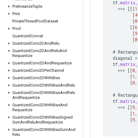
tf
.
matrix_
Prelinearize
Tuple
==
>
[[[
1
Print
[
4
[
0
Private
Thread
Pool
Dataset
[[
6
Prod
[
9
Quantized
Concat
[
0
Quantized
Conv2DAnd
Relu
Quantized
Conv2DAnd
Relu
And
#
Rectangu
Requantize
diagonal
=
Quantized
Conv2DAnd
Requantize
tf
.
matrix_
==
>
[[
0
,
Quantized
Conv2DPer
Channel
[
1
,
Quantized
Conv2DWith
Bias
[
0
,
Quantized
Conv2DWith
Bias
And
Relu
Quantized
Conv2DWith
Bias
And
Relu
#
Rectangu
And
Requantize
tf
.
matrix_
Quantized
Conv2DWith
Bias
And
==
>
[[
9
,
Requantize
[
1
,
Quantized
Conv2DWith
Bias
Signed
[
9
,
Sum
And
Relu
And
Requantize
Quantized
Conv2DWith
Bias
Sum
And
Relu