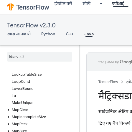
इंस्टॉल करें
सीखें
एपीआई
LoadTPUEmbeddingProximalYogiParametersGradAccumDebug
LoadTPUEmbeddingRMSPropParameters
LoadTPUEmbeddingRMSPropParametersGradAccumDebug
TensorFlow v2.3.0
LoadTPUEmbeddingStochasticGradientDescentParameters
LoadTPUEmbeddingStochasticGradientDescentParametersGradAcc
खास जानकारी
Python
C++
Java
LookupTableExport
Lookup
Table
Find
Lookup
Table
Import
Lookup
Table
Insert
Lookup
Table
Remove
Lookup
Table
Size
Loop
Cond
TensorFlow
एप
Lower
Bound
मैट्रिक्स
Lu
Make
Unique
Map
Clear
सार्वजनिक अंतिम व
Map
Incomplete
Size
दिए गए बैच विकर्ण 
Map
Peek
Map
Size