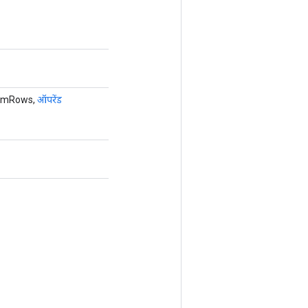
numRows,
ऑपरेंड