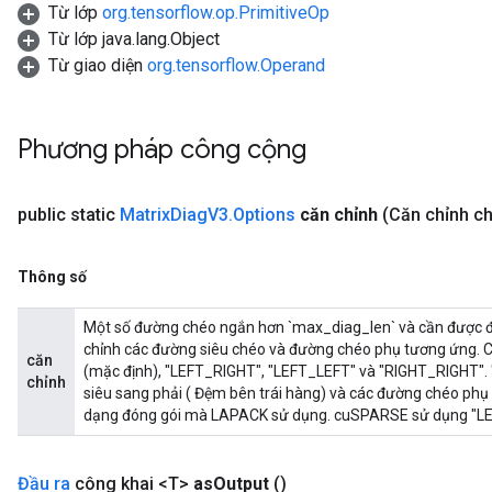
Từ lớp
org.tensorflow.op.PrimitiveOp
Từ lớp java.lang.Object
Từ giao diện
org.tensorflow.Operand
Phương pháp công cộng
sGradAccumDebug
public static
Matrix
Diag
V3
.
Options
căn chỉnh
(Căn chỉnh ch
rs
tersGradAccumDebug
Thông số
rs
ersGradAccumDebug
Một số đường chéo ngắn hơn `max_diag_len` và cần được đệm
Parameters
chỉnh các đường siêu chéo và đường chéo phụ tương ứng. C
căn
(mặc định), "LEFT_RIGHT", "LEFT_LEFT" và "RIGHT_RIGHT".
chỉnh
siêu sang phải ( Đệm bên trái hàng) và các đường chéo phụ v
GradAccumDebug
dạng đóng gói mà LAPACK sử dụng. cuSPARSE sử dụng "LEFT
Parameters
ters
etersGradAccumDebug
Đầu ra
công khai <T>
as
Output
()