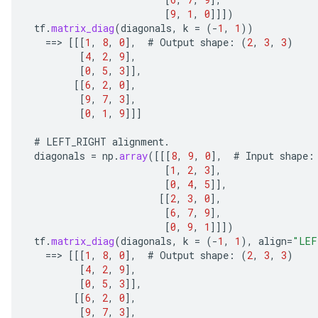
e
[
9
,
1
,
0
]]]
)
tf
.
matrix_diag
(
diagonals
,
k
=
(
-
1
,
1
))
==
>
[[[
1
,
8
,
0
]
,
#
Output
shape
:
(
2
,
3
,
3
)
[
4
,
2
,
9
]
,
[
0
,
5
,
3
]]
,
[[
6
,
2
,
0
]
,
[
9
,
7
,
3
]
,
[
0
,
1
,
9
]]]
#
LEFT_RIGHT
alignment
.
diagonals
=
np
.
array
(
[[[
8
,
9
,
0
]
,
#
Input
shape
:
[
1
,
2
,
3
]
,
[
0
,
4
,
5
]]
,
[[
2
,
3
,
0
]
,
[
6
,
7
,
9
]
,
[
0
,
9
,
1
]]]
)
tf
.
matrix_diag
(
diagonals
,
k
=
(
-
1
,
1
),
align
=
"LEF
==
>
[[[
1
,
8
,
0
]
,
#
Output
shape
:
(
2
,
3
,
3
)
[
4
,
2
,
9
]
,
[
0
,
5
,
3
]]
,
[[
6
,
2
,
0
]
,
[
9
,
7
,
3
]
,