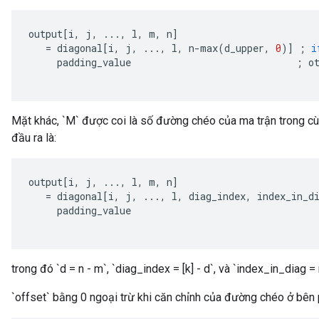
output
[
i
,
j
,
...,
l
,
m
,
n
]
=
diagonal
[
i
,
j
,
...,
l
,
n
-
max
(
d_upper
,
0
)
]
;
i
padding_value
;
o
Mặt khác, `M` được coi là số đường chéo của ma trận trong cùn
đầu ra là:
output
[
i
,
j
,
...,
l
,
m
,
n
]
=
diagonal
[
i
,
j
,
...,
l
,
diag_index
,
index_in_d
padding_value
trong đó `d = n - m`, `diag_index = [k] - d`, và `index_in_diag = 
`offset` bằng 0 ngoại trừ khi căn chỉnh của đường chéo ở bên 