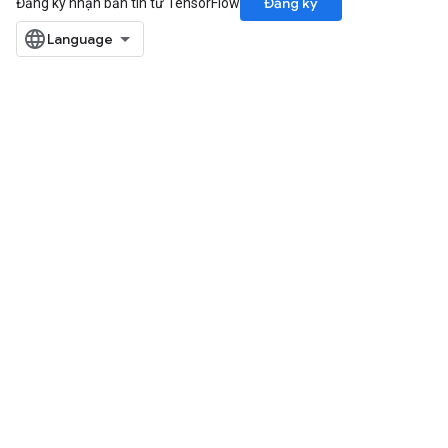
Đăng ký
Đăng ký nhận bản tin từ TensorFlow