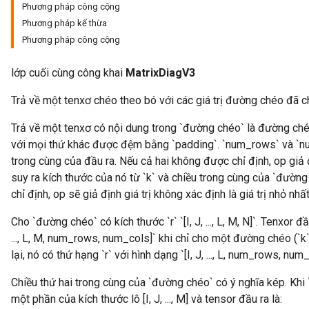
Phương pháp công cộng
Phương pháp kế thừa
Phương pháp công cộng
lớp cuối cùng công khai
MatrixDiagV3
Trả về một tenxơ chéo theo bó với các giá trị đường chéo đã c
Trả về một tenxơ có nội dung trong `đường chéo` là đường chéo 
với mọi thứ khác được đệm bằng `padding`. `num_rows` và `nu
trong cùng của đầu ra. Nếu cả hai không được chỉ định, op giả 
suy ra kích thước của nó từ `k` và chiều trong cùng của `đườn
chỉ định, op sẽ giả định giá trị không xác định là giá trị nhỏ nhấ
Cho `đường chéo` có kích thước `r` `[I, J, ..., L, M, N]`. Tenxor đ
..., L, M, num_rows, num_cols]` khi chỉ cho một đường chéo (`k
lại, nó có thứ hạng `r` với hình dạng `[I, J, ..., L, num_rows, num_
Chiều thứ hai trong cùng của `đường chéo` có ý nghĩa kép. Khi `k
một phần của kích thước lô [I, J, ..., M] và tensor đầu ra là: