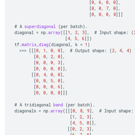
[
0
,
6
,
0
,
0
]
,
e
[
0
,
0
,
7
,
0
]
,
[
0
,
0
,
0
,
8
]]]
#
A
superdiagonal
(
per
batch
).
diagonal
=
np
.
array
(
[[
1
,
2
,
3
]
,
#
Input
shape
:
(
[
4
,
5
,
6
]]
)
quantize
tf
.
matrix_diag
(
diagonal
,
k
=
1
)
==
>
[[[
0
,
1
,
0
,
0
]
,
#
Output
shape
:
(
2
,
4
,
4
)
e
[
0
,
0
,
2
,
0
]
,
dReluAndRequantize
[
0
,
0
,
0
,
3
]
,
[
0
,
0
,
0
,
0
]]
,
ndRequantize
[[
0
,
4
,
0
,
0
]
,
[
0
,
0
,
5
,
0
]
,
[
0
,
0
,
0
,
6
]
,
[
0
,
0
,
0
,
0
]]]
Relu
ReluAndRequantize
#
A
tridiagonal
band
(
per
batch
).
diagonals
=
np
.
array
(
[[[
0
,
8
,
9
]
,
#
Input
shape
:
e
[
1
,
2
,
3
]
,
[
4
,
5
,
0
]]
,
[[
0
,
2
,
3
]
,
quantize
[
6
,
7
,
9
]
,