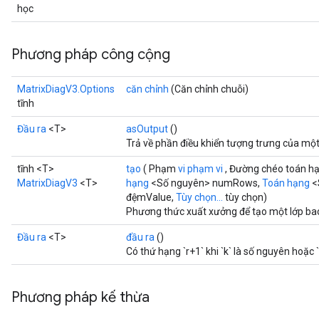
học
Phương pháp công cộng
MatrixDiagV3.Options
căn chỉnh
(Căn chỉnh chuỗi)
tĩnh
Đầu ra
<T>
asOutput
()
Trả về phần điều khiển tượng trưng của một
tĩnh <T>
tạo
( Phạm
vi phạm vi
, Đường chéo toán h
MatrixDiagV3
<T>
hạng
<Số nguyên> numRows,
Toán hạng
<
đệmValue,
Tùy chọn...
tùy chọn)
Phương thức xuất xưởng để tạo một lớp ba
Đầu ra
<T>
đầu ra
()
Có thứ hạng `r+1` khi `k` là số nguyên hoặc `k
Phương pháp kế thừa