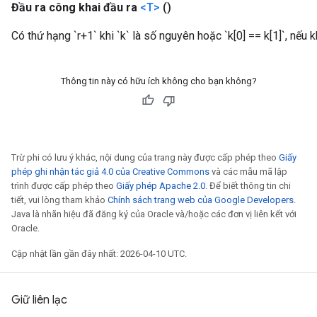
Đầu ra công khai đầu ra
<T>
()
Có thứ hạng `r+1` khi `k` là số nguyên hoặc `k[0] == k[1]`, nếu k
Thông tin này có hữu ích không cho bạn không?
Trừ phi có lưu ý khác, nội dung của trang này được cấp phép theo
Giấy
phép ghi nhận tác giả 4.0 của Creative Commons
và các mẫu mã lập
trình được cấp phép theo
Giấy phép Apache 2.0
. Để biết thông tin chi
tiết, vui lòng tham khảo
Chính sách trang web của Google Developers
.
Java là nhãn hiệu đã đăng ký của Oracle và/hoặc các đơn vị liên kết với
Oracle.
Cập nhật lần gần đây nhất: 2026-04-10 UTC.
Giữ liên lạc