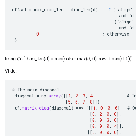
offset
=
max_diag_len
-
diag_len
(
d
)
;
if
(
`
align
`
and
`
d
(
`
align
`
and
`
d
0
;
otherwise
}
trong đó `diag_len(d) = min(cols - max(d, 0), row + min(d, 0))`.
Ví dụ:
#
The
main
diagonal
.
diagonal
=
np
.
array
(
[[
1
,
2
,
3
,
4
]
,
#
I
[
5
,
6
,
7
,
8
]]
)
tf
.
matrix_diag
(
diagonal
)
==
>
[[[
1
,
0
,
0
,
0
]
,
#
O
[
0
,
2
,
0
,
0
]
,
[
0
,
0
,
3
,
0
]
,
[
0
,
0
,
0
,
4
]]
,
[[
5
,
0
,
0
,
0
]
,