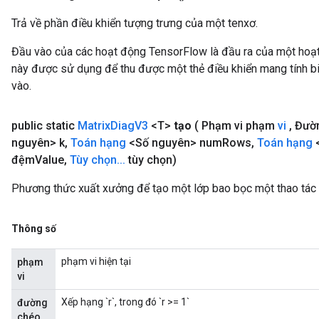
arameters
Trả về phần điều khiển tượng trưng của một tenxơ.
dParametersGradAccumDebug
meters
Đầu vào của các hoạt động TensorFlow là đầu ra của một ho
ametersGradAccumDebug
này được sử dụng để thu được một thẻ điều khiển mang tính bi
ers
vào.
tersGradAccumDebug
ntDescentParameters
public static
Matrix
Diag
V3
<T>
tạo
( Phạm vi phạm
vi
,
Đườn
entDescentParametersGradAccumDebug
nguyên> k
,
Toán hạng
<Số nguyên> num
Rows
,
Toán hạng
<
đệm
Value
,
Tùy chọn
.
.
.
tùy chọn)
Phương thức xuất xưởng để tạo một lớp bao bọc một thao tác
Thông số
phạm vi hiện tại
phạm
vi
Xếp hạng `r`, trong đó `r >= 1`
đường
chéo