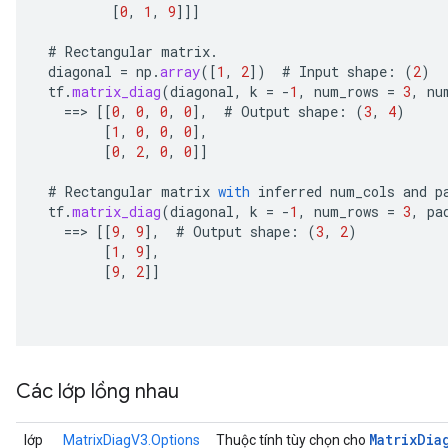
[
0
,
1
,
9
]]]
#
Rectangular
matrix
.
diagonal
=
np
.
array
(
[
1
,
2
]
)
#
Input
shape
:
(
2
)
tf
.
matrix_diag
(
diagonal
,
k
=
-
1
,
num_rows
=
3
,
nu
==
>
[[
0
,
0
,
0
,
0
]
,
#
Output
shape
:
(
3
,
4
)
[
1
,
0
,
0
,
0
]
,
[
0
,
2
,
0
,
0
]]
#
Rectangular
matrix
with
inferred
num_cols
and
p
tf
.
matrix_diag
(
diagonal
,
k
=
-
1
,
num_rows
=
3
,
pa
==
>
[[
9
,
9
]
,
#
Output
shape
:
(
3
,
2
)
[
1
,
9
]
,
[
9
,
2
]]
Các lớp lồng nhau
Matrix
Dia
lớp
MatrixDiagV3.Options
Thuộc tính tùy chọn cho