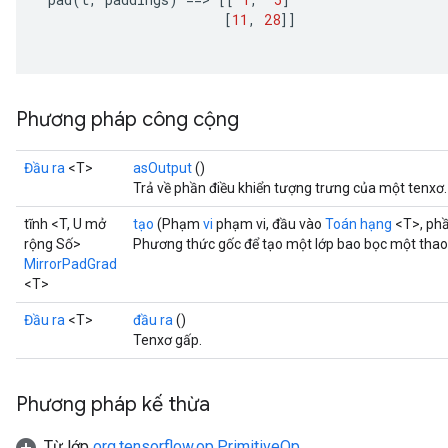
[
11
,
28
]]
Phương pháp công cộng
Đầu ra
<T>
asOutput
()
Trả về phần điều khiển tượng trưng của một tenxơ.
tĩnh <T, U mở
tạo
(Phạm
vi
phạm vi, đầu vào
Toán hạng
<T>, ph
rộng Số>
Phương thức gốc để tạo một lớp bao bọc một thao
MirrorPadGrad
<T>
Đầu ra
<T>
đầu ra
()
Tenxơ gấp.
Phương pháp kế thừa
Từ lớp
org.tensorflow.op.PrimitiveOp