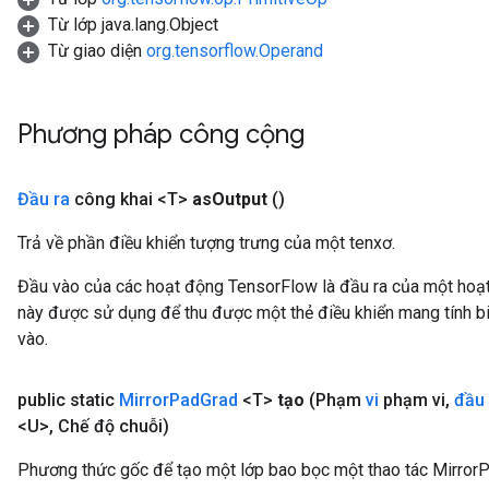
Từ lớp java.lang.Object
Từ giao diện
org.tensorflow.Operand
Phương pháp công cộng
Đầu ra
công khai <T>
as
Output
()
Trả về phần điều khiển tượng trưng của một tenxơ.
e
Đầu vào của các hoạt động TensorFlow là đầu ra của một ho
này được sử dụng để thu được một thẻ điều khiển mang tính bi
vào.
public static
Mirror
Pad
Grad
<T>
tạo
(Phạm
vi
phạm vi
,
đầu
quantize
<U>
,
Chế độ chuỗi)
e
dReluAndRequantize
Phương thức gốc để tạo một lớp bao bọc một thao tác Mirror