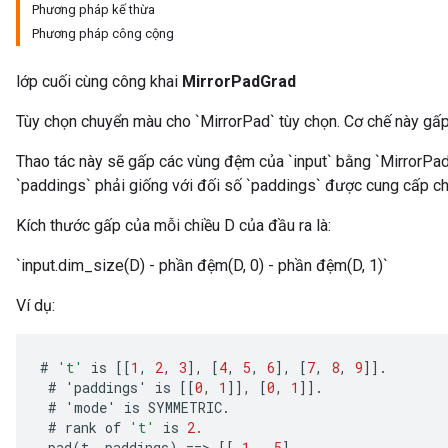
Phương pháp kế thừa
Phương pháp công cộng
lớp cuối cùng công khai
MirrorPadGrad
Tùy chọn chuyển màu cho `MirrorPad` tùy chọn. Cơ chế này g
Thao tác này sẽ gấp các vùng đệm của `input` bằng `MirrorPad
`paddings` phải giống với đối số `paddings` được cung cấp ch
Kích thước gấp của mỗi chiều D của đầu ra là:
`input.dim_size(D) - phần đệm(D, 0) - phần đệm(D, 1)`
Ví dụ:
#
't'
is
[[
1
,
2
,
3
]
,
[
4
,
5
,
6
]
,
[
7
,
8
,
9
]]
.
#
'
paddings
'
is
[[
0
,
1
]]
,
[
0
,
1
]]
.
#
'
mode
'
is
SYMMETRIC
.
#
rank
of
't'
is
2.
pad
(
t
,
paddings
)
==
>
[[
1
,
5
]