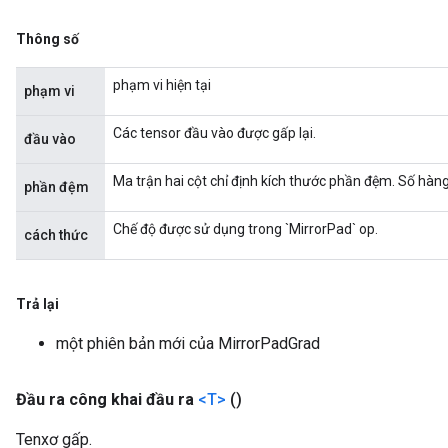
ndRequantize
Thông số
phạm vi hiện tại
phạm vi
Relu
ReluAndRequantize
Các tensor đầu vào được gấp lại.
đầu vào
e
Ma trận hai cột chỉ định kích thước phần đệm. Số hàn
phần đệm
quantize
Chế độ được sử dụng trong `MirrorPad` op.
cách thức
e
Trả lại
một phiên bản mới của MirrorPadGrad
Đầu ra công khai đầu ra
<T>
()
Tenxơ gấp.