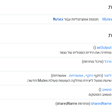
ת
Mutex
Mutex
תכונות אופציונליות עבור
ת
()
asOutput
מחזירה את הידית הסמלית של טנזור.
מיכל
(מיכל מחרוזת)
ליצור
(היקף
היקף
,
אפשרויות...
אפשרויות)
שיטת מפעל ליצירת מחלקה העוטפת פעולת Mutex חדשה.
משאב
()
משאב המוטקס.
sharedName
(מחרוזת sharedName)