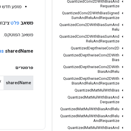
Quantized
Conv2DWith
Bias
And
מופע חדש של ex
Requantize
Quantized
Conv2DWith
Bias
Signed
Sum
And
Relu
And
Requantize
משאב
פלט
ציבור
Quantized
Conv2DWith
Bias
Sum
And
Relu
משאב המוטקס.
Quantized
Conv2DWith
Bias
Sum
And
Relu
And
Requantize
Quantized
Depthwise
Conv2D
ns
shared
Name
Quantized
Depthwise
Conv2DWith
Bias
Quantized
Depthwise
Conv2DWith
פרמטרים
Bias
And
Relu
Quantized
Depthwise
Conv2DWith
אם
sharedName
Bias
And
Relu
And
Requantize
Quantized
Mat
Mul
With
Bias
Quantized
Mat
Mul
With
Bias
And
Dequantize
Quantized
Mat
Mul
With
Bias
And
Relu
Quantized
Mat
Mul
With
Bias
And
Relu
And
Requantize
Quantized
Mat
Mul
With
Bias
And