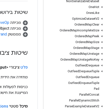
Non
Serializable
Dataset
One
Hot
שיטות בירושה
Ones
Like
Optimize
Dataset
V2
מכיתה
tiveOp
Ordered
Map
Clear
מכיתה java.lang.Object
Ordered
Map
Incomplete
Size
מממשק
rand
Ordered
Map
Peek
Ordered
Map
Size
Ordered
Map
Stage
שיטות ציבו
Ordered
Map
Unstage
Ordered
Map
Unstage
No
Key
Outfeed
Dequeue
פלט
ציבורי <Object>
put
Outfeed
Dequeue
Tuple
מחזירה את הידית 
Outfeed
Enqueue
Outfeed
Enqueue
Tuple
Pad
המייצגת את חישוב
Parallel
Concat
Parallel
Dynamic
Stitch
מיכל
סטטי
tions
Parse
Example
Dataset
V2