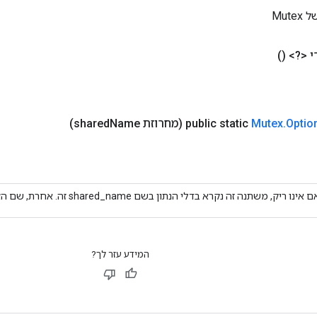
Mut
י <?>
()
Optio
.
Mutex
public static
(מחרוזת shared
Name)
 אינו ריק, משתנה זה נקרא בדלי הנתון בשם shared_name זה. אחרת, שם הצומת משמש במקום זאת.
המידע עזר לך?