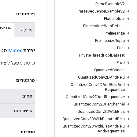
Parse
Example
V2
Parse
Sequence
Example
V2
פרמטרים
Placeholder
Placeholder
With
Default
אם אינ
מְכוֹלָה
Prelinearize
Prelinearize
Tuple
Print
יצירת
Mutex
סטטי
Private
Thread
Pool
Dataset
שיטת מפעל ליצירת מח
Prod
Quantized
Concat
Quantized
Conv2DAnd
Relu
פרמטרים
Quantized
Conv2DAnd
Relu
And
Requantize
תְחוּם
Quantized
Conv2DAnd
Requantize
Quantized
Conv2DPer
Channel
אפשרויות
Quantized
Conv2DWith
Bias
Quantized
Conv2DWith
Bias
And
Relu
Quantized
Conv2DWith
Bias
And
Relu
And
Requantize
החזרות