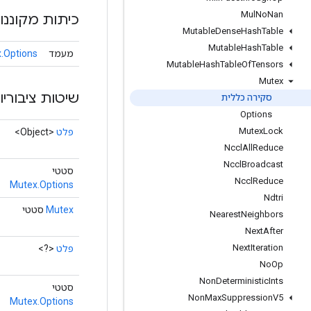
Mul
No
Nan
כיתות מקוננו
Mutable
Dense
Hash
Table
Mutable
Hash
Table
מעמד
.Options
Mutable
Hash
Table
Of
Tensors
Mutex
שיטות ציבוריו
סקירה כללית
Options
Mutex
Lock
פלט
<Object>
Nccl
All
Reduce
Nccl
Broadcast
סטטי
Nccl
Reduce
Mutex.Options
Ndtri
Mutex
סטטי
Nearest
Neighbors
Next
After
Next
Iteration
פלט
<?>
No
Op
Non
Deterministic
Ints
סטטי
Non
Max
Suppression
V5
Mutex.Options