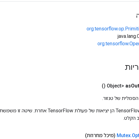
org.tensorflow.op.Primi
org.tensorflow.Ope
ריות
()
as
Out
הסמלית של טנזור.
כניסות לפעולות TensorFlow הן יציאות של פעולת rFlow
 הקלט.
Op
.
Mutex
(מיכל מחרוזת)