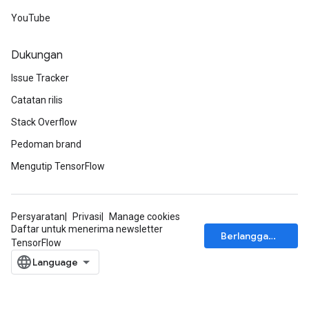
YouTube
Dukungan
Issue Tracker
Catatan rilis
Stack Overflow
Pedoman brand
Mengutip TensorFlow
Persyaratan
Privasi
Manage cookies
Daftar untuk menerima newsletter
Berlangganan
TensorFlow
sGradAccumDebug
rs
tersGradAccumDebug
rs