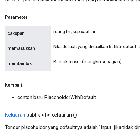
Parameter
ruang lingkup saat ini
cakupan
Nilai default yang dihasilkan ketika `output`
memasukkan
Bentuk tensor (mungkin sebagian).
membentuk
Kembali
contoh baru PlaceholderWithDefault
Keluaran
publik <T>
keluaran
()
Tensor placeholder yang defaultnya adalah `input` jika tidak d