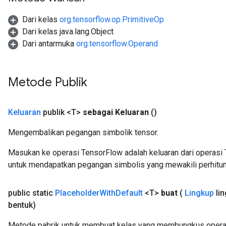
Relu
Dari kelas
org.tensorflow.op.PrimitiveOp
ReluAndRequantize
Dari kelas java.lang.Object
Dari antarmuka
org.tensorflow.Operand
e
quantize
Metode Publik
e
Keluaran
publik <T>
sebagai Keluaran
()
Mengembalikan pegangan simbolik tensor.
Masukan ke operasi TensorFlow adalah keluaran dari operasi 
untuk mendapatkan pegangan simbolis yang mewakili perhitun
public static
Placeholder
With
Default
<T>
buat
(
Lingkup
li
bentuk)
Metode pabrik untuk membuat kelas yang membungkus operas