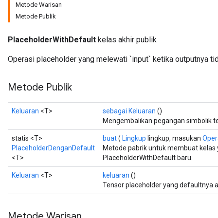
Metode Warisan
Metode Publik
PlaceholderWithDefault
kelas akhir publik
Operasi placeholder yang melewati `input` ketika outputnya t
Metode Publik
e
Keluaran
<T>
sebagai Keluaran
()
Mengembalikan pegangan simbolik te
statis <T>
buat
(
Lingkup
lingkup, masukan
Oper
PlaceholderDenganDefault
Metode pabrik untuk membuat kelas
quantize
<T>
PlaceholderWithDefault baru.
e
dReluAndRequantize
Keluaran
<T>
keluaran
()
Tensor placeholder yang defaultnya ad
ndRequantize
Metode Warisan