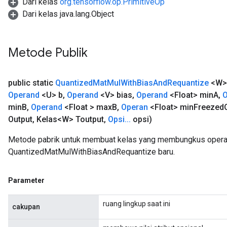
Dari kelas
org.tensorflow.op.PrimitiveOp
Dari kelas java.lang.Object
Metode Publik
public static
Quantized
Mat
Mul
With
Bias
And
Requantize
<W>
Operand
<U> b
,
Operand
<V> bias
,
Operand
<Float> min
A
,
O
min
B
,
Operand
<Float > max
B
,
Operan
<Float> min
Freezed
Output
,
Kelas<W> Toutput
,
Opsi
.
.
.
opsi)
Metode pabrik untuk membuat kelas yang membungkus opera
QuantizedMatMulWithBiasAndRequantize baru.
Parameter
ruang lingkup saat ini
cakupan