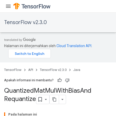
TensorFlow v2.3.0
quantize
e
dReluAndRequantize
Halaman ini diterjemahkan oleh
Cloud Translation API
.
ndRequantize
TensorFlow
API
TensorFlow v2.3.0
Java
Relu
ReluAndRequantize
Apakah informasi ini membantu?
Quantized
Mat
Mul
With
Bias
And
e
Requantize
quantize
e
Pada halaman ini