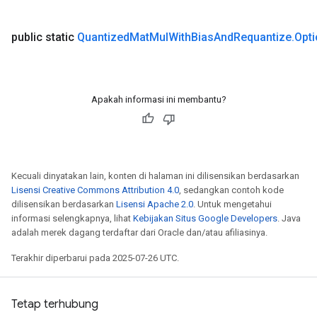
arameters
dParametersGradAccumDebug
public static
Quantized
Mat
Mul
With
Bias
And
Requantize
.
Opt
meters
ametersGradAccumDebug
ers
Apakah informasi ini membantu?
tersGradAccumDebug
ntDescentParameters
entDescentParametersGradAccumDebug
Kecuali dinyatakan lain, konten di halaman ini dilisensikan berdasarkan
Lisensi Creative Commons Attribution 4.0
, sedangkan contoh kode
dilisensikan berdasarkan
Lisensi Apache 2.0
. Untuk mengetahui
informasi selengkapnya, lihat
Kebijakan Situs Google Developers
. Java
adalah merek dagang terdaftar dari Oracle dan/atau afiliasinya.
Terakhir diperbarui pada 2025-07-26 UTC.
Tetap terhubung