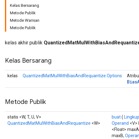
Kelas Bersarang
Metode Publik
Metode Warisan
Metode Publik
kelas akhir publik
QuantizedMatMulWithBiasAndRequantiz
Kelas Bersarang
kelas
QuantizedMatMulWithBiasAndRequantize.Options
Atribu
Bias
Metode Publik
statis <W, T, U, V>
buat
(
Lingku
QuantizedMatMulWithBiasAndRequantize
<W>
Operand
<V> 
<Float> maxA
maxB,
Opera