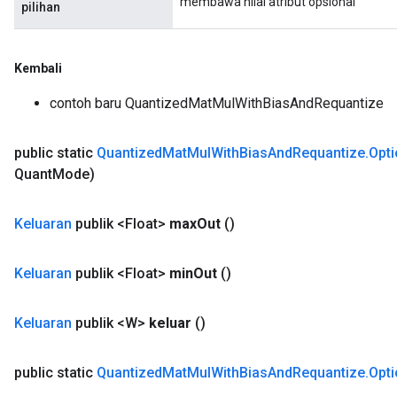
membawa nilai atribut opsional
pilihan
Kembali
contoh baru QuantizedMatMulWithBiasAndRequantize
public static
Quantized
Mat
Mul
With
Bias
And
Requantize
.
Opt
Quant
Mode)
sGradAccumDebug
rs
Keluaran
publik <Float>
max
Out
()
tersGradAccumDebug
rs
ersGradAccumDebug
Keluaran
publik <Float>
min
Out
()
Parameters
Keluaran
publik <W>
keluar
()
GradAccumDebug
Parameters
public static
Quantized
Mat
Mul
With
Bias
And
Requantize
.
Opt
ters
etersGradAccumDebug