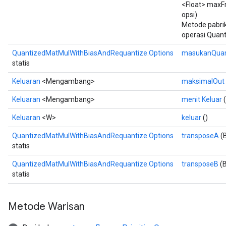
<Float> maxF
opsi)
Metode pabri
operasi Quan
QuantizedMatMulWithBiasAndRequantize.Options
masukanQua
statis
Keluaran
<Mengambang>
maksimalOut
Keluaran
<Mengambang>
menit Keluar
(
Keluaran
<W>
keluar
()
QuantizedMatMulWithBiasAndRequantize.Options
transposeA
(
statis
QuantizedMatMulWithBiasAndRequantize.Options
transposeB
(B
statis
Metode Warisan