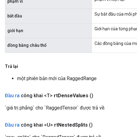
phạm vi
entDescentParametersGradAccumDebug
Sự bắt đầu của mỗi ph
bắt đầu
Giới hạn của từng phạ
giới hạn
Các đồng bằng của mỗ
đồng bằng châu thổ
Trả lại
một phiên bản mới của RaggedRange
Đầu ra
công khai <T>
rt
Dense
Values
​​()
`giá trị phẳng` cho `RaggedTensor` được trả về.
Đầu ra
công khai <U>
rt
Nested
Splits
()