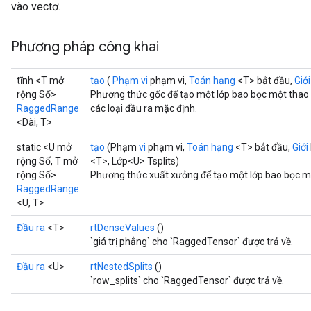
vào vectơ.
Phương pháp công khai
tĩnh <T mở
tạo
(
Phạm vi
phạm vi,
Toán hạng
<T> bắt đầu,
Giớ
rộng Số>
Phương thức gốc để tạo một lớp bao bọc một tha
RaggedRange
các loại đầu ra mặc định.
<Dài, T>
static <U mở
tạo
(Phạm
vi
phạm vi,
Toán hạng
<T> bắt đầu,
Giới
rộng Số, T mở
<T>, Lớp<U> Tsplits)
rộng Số>
Phương thức xuất xưởng để tạo một lớp bao bọc 
RaggedRange
<U, T>
Đầu ra
<T>
rtDenseValues
​​()
`giá trị phẳng` cho `RaggedTensor` được trả về.
Đầu ra
<U>
rtNestedSplits
()
`row_splits` cho `RaggedTensor` được trả về.