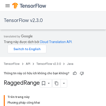
e
dReluAndRequantize
TensorFlow v2.3.0
ndRequantize
Relu
Trang này được dịch bởi
Cloud Translation API
.
ReluAndRequantize
e
TensorFlow
API
TensorFlow v2.3.0
Java
quantize
e
Thông tin này có hữu ích không cho bạn không?
Ragged
Range
Trên trang này
Phương pháp công khai