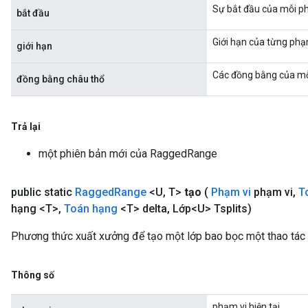
Sự bắt đầu của mỗi ph
bắt đầu
sGradAccumDebug
Giới hạn của từng phạ
rs
giới hạn
tersGradAccumDebug
Các đồng bằng của mỗ
rs
đồng bằng châu thổ
ersGradAccumDebug
Parameters
Trả lại
GradAccumDebug
một phiên bản mới của RaggedRange
Parameters
ters
public static
Ragged
Range
<U
,
T>
tạo
(
Phạm vi
phạm vi
,
T
etersGradAccumDebug
hạng <T>
,
Toán hạng
<T> delta
,
Lớp<U> Tsplits)
arameters
dParametersGradAccumDebug
Phương thức xuất xưởng để tạo một lớp bao bọc một thao tá
meters
ametersGradAccumDebug
ers
Thông số
tersGradAccumDebug
phạm vi hiện tại
ntDescentParameters