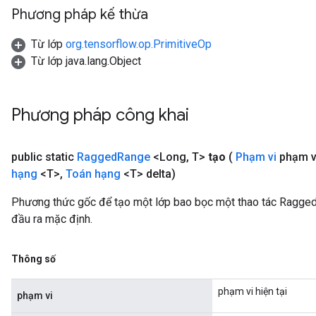
Phương pháp kế thừa
Từ lớp
org.tensorflow.op.PrimitiveOp
Từ lớp java.lang.Object
Phương pháp công khai
public static
Ragged
Range
<Long
,
T>
tạo
(
Phạm vi
phạm v
hạng
<T>
,
Toán hạng
<T> delta)
Phương thức gốc để tạo một lớp bao bọc một thao tác Ragge
đầu ra mặc định.
Thông số
phạm vi hiện tại
phạm vi