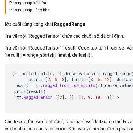
Phương pháp kế thừa
Phương pháp công khai
lớp cuối cùng công khai
RaggedRange
Trả về một `RaggedTensor` chứa các chuỗi số đã chỉ định.
Trả về một `RaggedTensor` `result` được tạo từ `rt_dense_val
`result[i] = range(starts[i], limit[i], deltas[i])`.
(
rt_nested_splits
,
rt_dense_values
)
=
ragged_range
starts
=[
2
,
5
,
8
]
,
limits
=[
3
,
5
,
12
]
,
deltas
result
=
tf
.
ragged
.
from_row_splits
(
rt_dense_value
print
(
result
)
<
tf
.
RaggedTensor
[[
2
]
,
[]
,
[
8
,
9
,
10
,
11
]]
Các tenxơ đầu vào `bắt đầu`, `giới hạn` và `deltas` có thể là 
vectơ phải có cùng kích thước. Đầu vào vô hướng được phát s