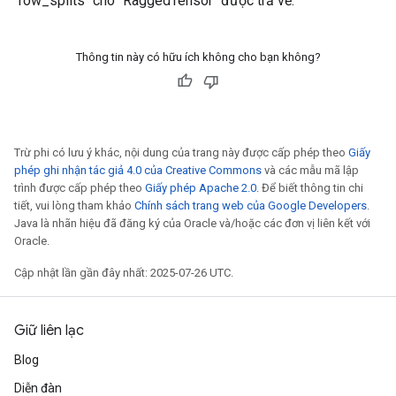
`row_splits` cho `RaggedTensor` được trả về.
Thông tin này có hữu ích không cho bạn không?
Trừ phi có lưu ý khác, nội dung của trang này được cấp phép theo
Giấy
phép ghi nhận tác giả 4.0 của Creative Commons
và các mẫu mã lập
trình được cấp phép theo
Giấy phép Apache 2.0
. Để biết thông tin chi
tiết, vui lòng tham khảo
Chính sách trang web của Google Developers
.
Java là nhãn hiệu đã đăng ký của Oracle và/hoặc các đơn vị liên kết với
Oracle.
Cập nhật lần gần đây nhất: 2025-07-26 UTC.
Giữ liên lạc
Blog
Diễn đàn