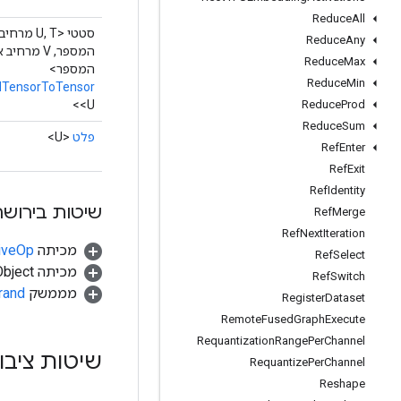
Reduce
All
סטטי <U, T מר
Reduce
Any
המספר, V מרחיב
Reduce
Max
המספר>
Reduce
Min
TensorToTensor
<U>
Reduce
Prod
Reduce
Sum
פלט
<U>
Ref
Enter
Ref
Exit
Ref
Identity
שיטות בירושה
Ref
Merge
Ref
Next
Iteration
מכיתה
tiveOp
Ref
Select
מכיתה java.lang.Object
Ref
Switch
מממשק
rand
Register
Dataset
Remote
Fused
Graph
Execute
Requantization
Range
Per
Channel
שיטות ציבו
Requantize
Per
Channel
Reshape