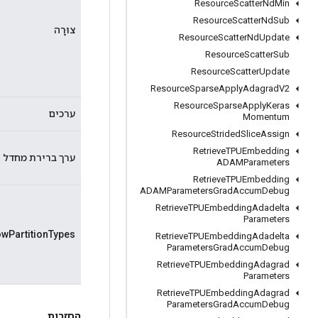
Resource
Scatter
Nd
Min
Resource
Scatter
Nd
Sub
צוּרָה
Resource
Scatter
Nd
Update
Resource
Scatter
Sub
Resource
Scatter
Update
Resource
Sparse
Apply
Adagrad
V2
Resource
Sparse
Apply
Keras
ערכים
Momentum
Resource
Strided
Slice
Assign
Retrieve
TPUEmbedding
ערך ברירת מחדל
ADAMParameters
Retrieve
TPUEmbedding
ADAMParameters
Grad
Accum
Debug
Retrieve
TPUEmbedding
Adadelta
Parameters
owPartitionTypes
Retrieve
TPUEmbedding
Adadelta
Parameters
Grad
Accum
Debug
Retrieve
TPUEmbedding
Adagrad
Parameters
Retrieve
TPUEmbedding
Adagrad
Parameters
Grad
Accum
Debug
החזרות