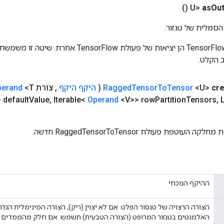
()
as
Out
הסמלית של טנזור.
כניסות לפעולות TensorFlow הן יציאות של פעולת rFlow
 הקלט.
cr
<U>
Tensor
To
Tensor
Ragged
(
היקף היקף
,
צורת
<T>
perand
 default
Value
,
Iterable<
Operand
<V>> row
Partition
Tensors
,
L
וטפת פעולת RaggedTensorToTensor חדשה.
ההיקף הנוכחי
הצורה הרצויה של טנסור הפלט. אם לא יצוין (ריק), הצורה המינימלית הנד
האלמנטים בטנזור המרופט (הצורה הטבעית) תשמש. אם חלק מהממדים נות