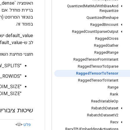
Quantized
Mat
Mul
With
Bias
And
ברירת מחדל. אם ה
Requantize
בטנזור המרופט (ה
Quantized
Reshape
בממד זה.
Ragged
Bincount
Ragged
Count
Sparse
Output
lue
Ragged
Cross
לב ש-default_value חייב להיות בעל פחות ממדים מהערך.
Ragged
Gather
Ragged
Range
חוצני מחיצת השורו
Ragged
Tensor
From
Variant
"ROW_SPLITS": הטנסור row_splits מהטנסור המרופט.
Ragged
Tensor
To
Sparse
Ragged
Tensor
To
Tensor
"VALUE_ROWIDS": הטנסור value_rowids מהטנסור המרופט.
Ragged
Tensor
To
Variant
Range
"FIRST_DIM_SIZE".
Rank
Read
Variable
Op
Rebatch
Dataset
שיטות ציבוריו
Rebatch
Dataset
V2
Recv
פלט
<U>
Recv
TPUEmbedding
Activations