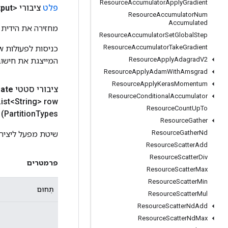
Resource
Accumulator
Apply
Gradient
פלט
ציבורי <U>
put
Resource
Accumulator
Num
Accumulated
מחזירה את הידית 
Resource
Accumulator
Set
Global
Step
Resource
Accumulator
Take
Gradient
Resource
Apply
Adagrad
V2
המייצגת את חישוב
Resource
Apply
Adam
With
Amsgrad
Resource
Apply
Keras
Momentum
ציבורי סטטי
eate
Resource
Conditional
Accumulator
ist<String> row
Resource
Count
Up
To
Partition
Types)
Resource
Gather
Resource
Gather
Nd
שיטת מפעל ליצירת מחלקה הע
Resource
Scatter
Add
Resource
Scatter
Div
פרמטרים
Resource
Scatter
Max
Resource
Scatter
Min
תְחוּם
Resource
Scatter
Mul
Resource
Scatter
Nd
Add
Resource
Scatter
Nd
Max