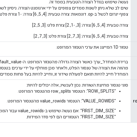
נעשה שימוש בגודל הצורה הטבעית בממד זה.
שים לב שלא ניתן לשנות ממדים צפופים על ידי ארגומנט הצורה. ניסיון לש
צפוף יגרום לכשל ב-op. דוגמאות: צורה טבעית: [4, 5, 6] צורה: -1 צורת פלט: [4, 5, 6]
צורה טבעית: [4, 5, 6] צורה: [3, -1, 2] צורת פלט: [3, 5, 2]
צורה טבעית: [4, 5, 6] צורה: [3, 7, 2] צורת פלט: [3, 7, 2]
טנזור 1D המייצג את ערכי הטנזור המרופט.
מהווה את הצורה של טנסור הפלט, ולאחר מכן מוחלף על ידי ערכים בטנסור
המחדל חייב להיות תואם לפעולת שידור זו, וחייב להיות בעל פחות ממדים
סוגי טנסור מחיצת השורות. נכון לעכשיו, אלה יכולים להיות:
"ROW_SPLITS": הטנסור row_splits מהטנסור המרופט.
r
"VALUE_ROWIDS": הטנסור value_rowids מהטנסור המרופט.
"FIRST_DIM_SIZE": אם נעשה 
"FIRST_DIM_SIZE". הטנזורים הם לפי סדר המידות.