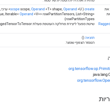
מחזירה את הידית הסמלית של טנזור.
חיב את
create
(
<U> ערכי,
Operand
<T> shape,
Operand
scope,
scope
 את
<V>> rowPartitionTensors, List<String>
Operand
ue, Iterable<
rowPartitionTypes)
Ragged
שיטת מפעל ליצירת מחלקה העוטפת פעולת RaggedTensorToTensor חדשה.
תוצאה
()
הטנזור הצפוף שנוצר.
org.tensorflow.op.Primi
org.tensorflow.Ope
ריות