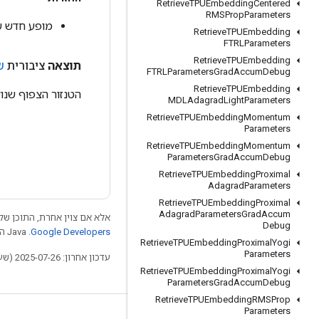
Retrieve
TPUEmbedding
Centered
RMSProp
Parameters
מופע חדש של TensorToTensor
Retrieve
TPUEmbedding
FTRLParameters
Retrieve
TPUEmbedding
תוצאה
ציבורית
ש
FTRLParameters
Grad
Accum
Debug
Retrieve
TPUEmbedding
הטנזור הצפוף שנוצ
MDLAdagrad
Light
Parameters
Retrieve
TPUEmbedding
Momentum
Parameters
Retrieve
TPUEmbedding
Momentum
Parameters
Grad
Accum
Debug
Retrieve
TPUEmbedding
Proximal
Adagrad
Parameters
Retrieve
TPUEmbedding
Proximal
Adagrad
Parameters
Grad
Accum
אלא אם צוין אחרת, התוכן של 
Debug
Google Developers‏
.‏ Java הוא סימן מסחרי רשום של חברת Oracle ו/או של השותפים העצמאיים שלה.
Retrieve
TPUEmbedding
Proximal
Yogi
Parameters
עדכון אחרון: 2025-07-26 (שעון UTC).
Retrieve
TPUEmbedding
Proximal
Yogi
Parameters
Grad
Accum
Debug
Retrieve
TPUEmbedding
RMSProp
Parameters