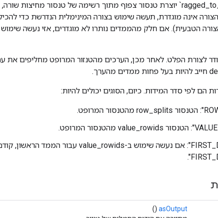
האופציה `ragged_to_dense` יוצרת טנסור צפוף מתוך רשימה של טנסור מחיצות ש
צורה אינה מוגדרת, תעשה שימוש בצורה המינימלית הנדרשת כדי להכי
צורה הטבעית). אם חלק מהממדים נותרו לא מוגדרים, אזי נעשה שימוש 
default_va ישודר לצורת הפלט. לאחר מכן, הערכים מהטנזור המרופט מחליפים את
ת הם לפי סדר המידות. כיום, הסוגים יכולים להיות:
"FIRST_DIM_SIZE": אם נעשה שימוש ב-value_rowids עבור הממד הראשון,
ת
()
asOutput