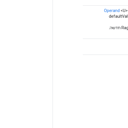
Operand
<U>
defaultVal