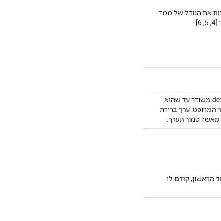
נות את הגודל של ממד
ברירת המחדל_ערך כאשר הצורה גדולה מהטנזור המרופט. ה-default_value משודר עד שהוא
 המרופט. ערך ברירת
 מאשר טנזור הערך.
שימוש ב-value_rowids עבור הממד הראשון, קודם לו