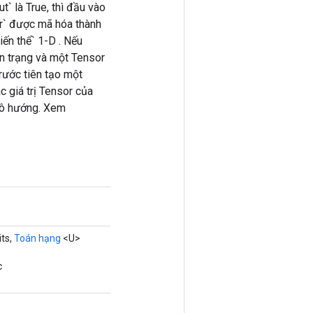
` là True, thì đầu vào
r` được mã hóa thành
ến thể` 1-D . Nếu
n trạng và một Tensor
rước tiên tạo một
c giá trị Tensor của
 vô hướng. Xem
ts,
Toán hạng
<U>
c