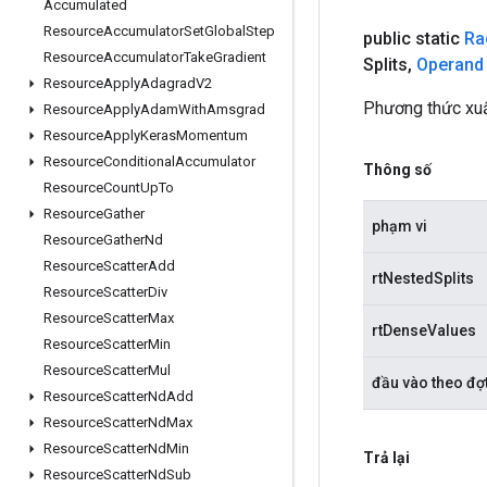
Accumulated
Resource
Accumulator
Set
Global
Step
public static
Ra
Resource
Accumulator
Take
Gradient
Splits
,
Operand
Resource
Apply
Adagrad
V2
Phương thức xuấ
Resource
Apply
Adam
With
Amsgrad
Resource
Apply
Keras
Momentum
Resource
Conditional
Accumulator
Thông số
Resource
Count
Up
To
Resource
Gather
phạm vi
Resource
Gather
Nd
Resource
Scatter
Add
rtNestedSplits
Resource
Scatter
Div
Resource
Scatter
Max
rtDenseValues ​​​​
Resource
Scatter
Min
Resource
Scatter
Mul
đầu vào theo đợ
Resource
Scatter
Nd
Add
Resource
Scatter
Nd
Max
Resource
Scatter
Nd
Min
Trả lại
Resource
Scatter
Nd
Sub