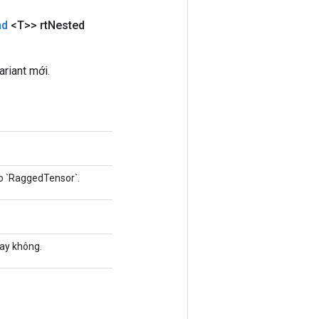
nd
<T>> rt
Nested
riant mới.
o `RaggedTensor`.
hay không.