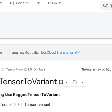
Hệ sinh thái
Thêm
Trang này được dịch bởi
Cloud Translation API
.
TensorFlow v2.3.0
Java
Thông tin này có hữ
Tensor
To
Variant
ông khai
RaggedTensorToVariant
ensor` thành Tensor `variant`.