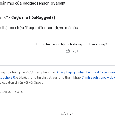
 bản mới của RaggedTensorToVariant
i <?>
được mã hóa
Ragged
()
n thể` có chứa `RaggedTensor` được mã hóa.
Thông tin này có hữu ích không cho bạn không?
 dung của trang này được cấp phép theo
Giấy phép ghi nhận tác giả 4.0 của Cr
Apache 2.0
. Để biết thông tin chi tiết, vui lòng tham khảo
Chính sách trang web
các đơn vị liên kết với Oracle.
 2025-07-26 UTC.
Hỗ trợ