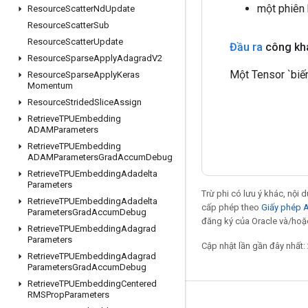
một phiên
Resource
Scatter
Nd
Update
Resource
Scatter
Sub
Resource
Scatter
Update
Đầu ra
công kha
Resource
Sparse
Apply
Adagrad
V2
Một Tensor `biế
Resource
Sparse
Apply
Keras
Momentum
Resource
Strided
Slice
Assign
Retrieve
TPUEmbedding
ADAMParameters
Retrieve
TPUEmbedding
ADAMParameters
Grad
Accum
Debug
Retrieve
TPUEmbedding
Adadelta
Parameters
Trừ phi có lưu ý khác, nội
Retrieve
TPUEmbedding
Adadelta
cấp phép theo
Giấy phép 
Parameters
Grad
Accum
Debug
đăng ký của Oracle và/hoặc 
Retrieve
TPUEmbedding
Adagrad
Parameters
Cập nhật lần gần đây nhất:
Retrieve
TPUEmbedding
Adagrad
Parameters
Grad
Accum
Debug
Retrieve
TPUEmbedding
Centered
RMSProp
Parameters
Giữ liên lạc