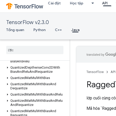
Cài đặt
Học tập
API
QuantizedConv2DWithBiasAndRelu
QuantizedConv2DWithBiasAndReluAndRequantize
QuantizedConv2DWithBiasAndRequantize
TensorFlow v2.3.0
QuantizedConv2DWithBiasSignedSumAndReluAndRequantize
QuantizedConv2DWithBiasSumAndRelu
Tổng quan
Python
C++
Java
QuantizedConv2DWithBiasSumAndReluAndRequantize
Quantized
Depthwise
Conv2D
Quantized
Depthwise
Conv2DWith
Bias
Quantized
Depthwise
Conv2DWith
Bias
And
Relu
Quantized
Depthwise
Conv2DWith
Bias
And
Relu
And
Requantize
TensorFlow
API
Quantized
Mat
Mul
With
Bias
Ragged
Quantized
Mat
Mul
With
Bias
And
Dequantize
Quantized
Mat
Mul
With
Bias
And
Relu
lớp cuối cùng c
Quantized
Mat
Mul
With
Bias
And
Relu
And
Requantize
Mã hóa `RaggedT
Quantized
Mat
Mul
With
Bias
And
Requantize