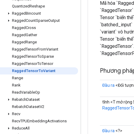
Mã hóa `RaggedTe
Quantized
Reshape
`RaggedTensor` 
Ragged
Bincount
Tensor `biến thể
Ragged
Count
Sparse
Output
`batched_input`
Ragged
Cross
`variant` vô hư
Ragged
Gather
Tensor `biến thể
Ragged
Range
`RaggedTensor`.
Ragged
Tensor
From
Variant
`RaggedTensorFr
Ragged
Tensor
To
Sparse
Ragged
Tensor
To
Tensor
Phương pháp
Ragged
Tensor
To
Variant
Range
Đầu ra
<Đối tượ
Rank
Read
Variable
Op
Rebatch
Dataset
tĩnh <T mở rộng 
Rebatch
Dataset
V2
RaggedTensorTo
Recv
Recv
TPUEmbedding
Activations
Reduce
All
Đầu ra
<?>