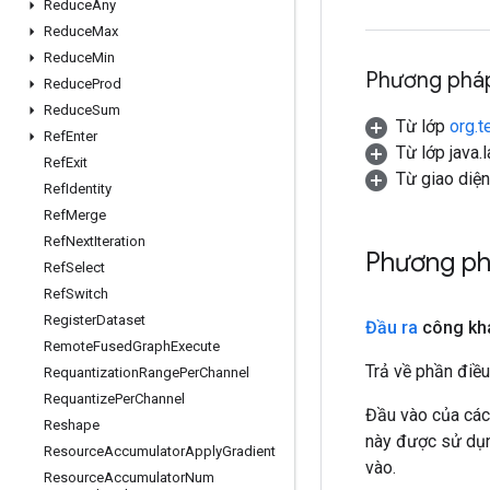
Reduce
Any
Reduce
Max
Reduce
Min
Phương pháp
Reduce
Prod
Reduce
Sum
Từ lớp
org.t
Ref
Enter
Từ lớp java.
Ref
Exit
Từ giao diệ
Ref
Identity
Ref
Merge
Ref
Next
Iteration
Phương ph
Ref
Select
Ref
Switch
Register
Dataset
Đầu ra
công kha
Remote
Fused
Graph
Execute
Trả về phần điều
Requantization
Range
Per
Channel
Requantize
Per
Channel
Đầu vào của các
Reshape
này được sử dụng
Resource
Accumulator
Apply
Gradient
vào.
Resource
Accumulator
Num