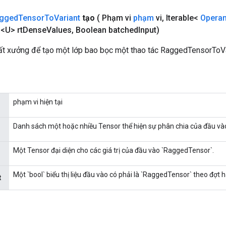
gged
Tensor
To
Variant
tạo
( Phạm vi
phạm
vi
,
Iterable<
Opera
<U> rt
Dense
Values
,
Boolean batched
Input)
t xưởng để tạo một lớp bao bọc một thao tác RaggedTensorToVa
phạm vi hiện tại
Danh sách một hoặc nhiều Tensor thể hiện sự phân chia của đầu và
Một Tensor đại diện cho các giá trị của đầu vào `RaggedTensor`.
Một `bool` biểu thị liệu đầu vào có phải là `RaggedTensor` theo đợt 
t