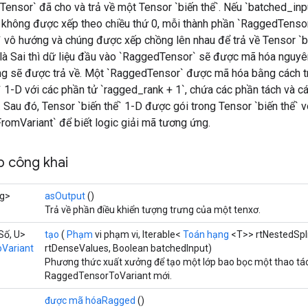
nsor` đã cho và trả về một Tensor `biến thể`. Nếu `batched_input
không được xếp theo chiều thứ 0, mỗi thành phần `RaggedTenso
` vô hướng và chúng được xếp chồng lên nhau để trả về Tensor `bi
 là Sai thì dữ liệu đầu vào `RaggedTensor` sẽ được mã hóa nguyê
ớng sẽ được trả về. Một `RaggedTensor` được mã hóa bằng cách t
` 1-D với các phần tử `ragged_rank + 1`, chứa các phần tách và cá
 Sau đó, Tensor `biến thể` 1-D được gói trong Tensor `biến thể`
omVariant` để biết logic giải mã tương ứng.
 công khai
ng>
asOutput
()
Trả về phần điều khiển tượng trưng của một tenxơ.
Số, U>
tạo
(
Phạm
vi phạm vi, Iterable<
Toán hạng
<T>> rtNestedSpli
Variant
rtDenseValues, Boolean batchedInput)
Phương thức xuất xưởng để tạo một lớp bao bọc một thao tá
RaggedTensorToVariant mới.
được mã hóaRagged
()