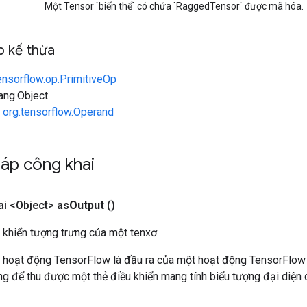
Một Tensor `biến thể` có chứa `RaggedTensor` được mã hóa.
 kế thừa
ensorflow.op.PrimitiveOp
lang.Object
n
org.tensorflow.Operand
áp công khai
i <Object>
as
Output
()
 khiển tượng trưng của một tenxơ.
 hoạt động TensorFlow là đầu ra của một hoạt động TensorFlow
 để thu được một thẻ điều khiển mang tính biểu tượng đại diện c