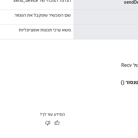
הגלגול הנוכחי של send_device.
sendDe
שם המכשיר שמקבל את הטנזור.
נושא ערכי תכונות אופציונליות
Rec
נסור
()
המידע עזר לך?