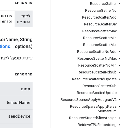
פרמטרים
Resource
Gather
Resource
Gather
Nd
לקוח
Resource
Scatter
Add
Tensor, ובמקרה זה, השליחה או ההחזר המתאימה צפויה להיות מנוהלת מקומית על ידי המתקשר
הסתיים
Resource
Scatter
Div
Resource
Scatter
Max
Resource
Scatter
Min
sor
Name
,
String
Resource
Scatter
Mul
tions
.
.
.
options)
Resource
Scatter
Nd
Add
שיטת מפעל ליצירת מח
Resource
Scatter
Nd
Max
Resource
Scatter
Nd
Min
Resource
Scatter
Nd
Sub
פרמטרים
Resource
Scatter
Nd
Update
Resource
Scatter
Sub
תְחוּם
Resource
Scatter
Update
Resource
Sparse
Apply
Adagrad
V2
tensorName
Resource
Sparse
Apply
Keras
Momentum
sendDevice
Resource
Strided
Slice
Assign
Retrieve
TPUEmbedding