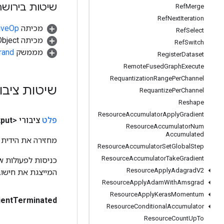
שיטות בירושה
Ref
Merge
Ref
Next
Iteration
מכיתה
tiveOp
Ref
Select
מכיתה java.lang.Object
Ref
Switch
מממשק
rand
Register
Dataset
Remote
Fused
Graph
Execute
Requantization
Range
Per
Channel
שיטות ציבו
Requantize
Per
Channel
Reshape
Resource
Accumulator
Apply
Gradient
פלט
ציבורי <T>
put
Resource
Accumulator
Num
Accumulated
מחזירה את הידית 
Resource
Accumulator
Set
Global
Step
Resource
Accumulator
Take
Gradient
Resource
Apply
Adagrad
V2
המייצגת את חישוב
Resource
Apply
Adam
With
Amsgrad
Resource
Apply
Keras
Momentum
ient
Terminated
Resource
Conditional
Accumulator
Resource
Count
Up
To