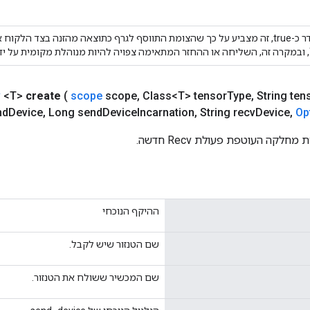
אם מוגדר כ-true, זה מצביע על כך שהצומת התווסף לגרף כתוצאה מהזנה בצד הלקו
.
v
<T>
create
(
scope
scope
,
Class<T> tensor
Type
,
String ten
nd
Device
,
Long send
Device
Incarnation
,
String recv
Device
,
Op
לקה העוטפת פעולת Recv חדשה.
ההיקף הנוכחי
שם הטנזור שיש לקבל.
שם המכשיר ששולח את הטנזור.