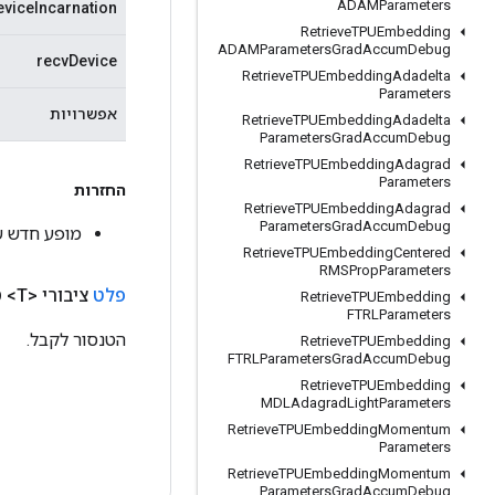
ADAMParameters
viceIncarnation
Retrieve
TPUEmbedding
ADAMParameters
Grad
Accum
Debug
recvDevice
Retrieve
TPUEmbedding
Adadelta
Parameters
אפשרויות
Retrieve
TPUEmbedding
Adadelta
Parameters
Grad
Accum
Debug
Retrieve
TPUEmbedding
Adagrad
Parameters
החזרות
Retrieve
TPUEmbedding
Adagrad
Parameters
Grad
Accum
Debug
מופע חדש של v
Retrieve
TPUEmbedding
Centered
RMSProp
Parameters
פלט
ציבורי <T>
ט
Retrieve
TPUEmbedding
FTRLParameters
הטנסור לקבל.
Retrieve
TPUEmbedding
FTRLParameters
Grad
Accum
Debug
Retrieve
TPUEmbedding
MDLAdagrad
Light
Parameters
Retrieve
TPUEmbedding
Momentum
Parameters
Retrieve
TPUEmbedding
Momentum
Parameters
Grad
Accum
Debug