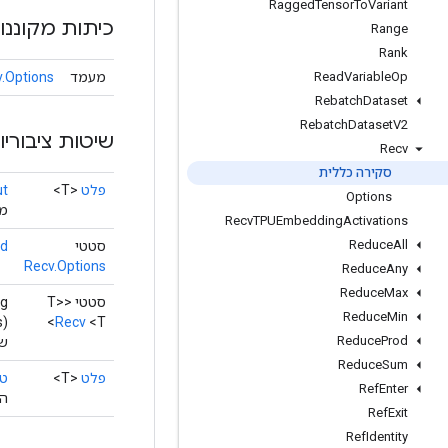
Ragged
Tensor
To
Variant
כיתות מקוננו
Range
Rank
מעמד
.Options
Read
Variable
Op
Rebatch
Dataset
Rebatch
Dataset
V2
שיטות ציבוריו
Recv
סקירה כללית
פלט
<T>
ut
Options
מח
Recv
TPUEmbedding
Activations
Reduce
All
סטטי
ed
Recv.Options
Reduce
Any
Reduce
Max
סטטי <T>
ng
Reduce
Min
s)
Recv
<T>
Reduce
Prod
שי
Reduce
Sum
פלט
<T>
טנ
Ref
Enter
הט
Ref
Exit
Ref
Identity