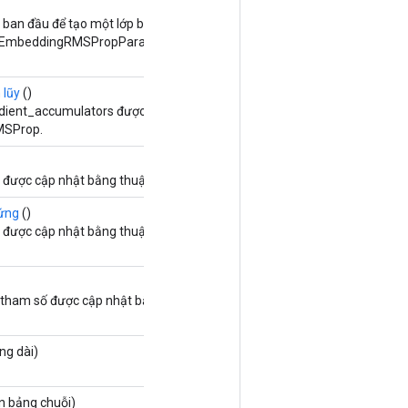
ban đầu để tạo một lớp bao gồm thao tác
UEmbeddingRMSPropParametersGradAccumDebug
 lũy
()
dient_accumulators được cập nhật bằng thuật toán
MSProp.
được cập nhật bằng thuật toán tối ưu RMSProp.
cứng
()
được cập nhật bằng thuật toán tối ưu hóa
tham số được cập nhật bằng thuật toán tối ưu hóa
ng dài)
n bảng chuỗi)