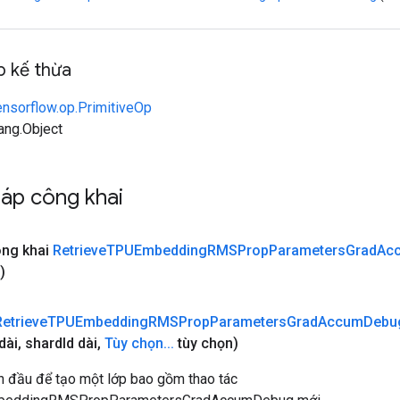
 kế thừa
ensorflow.op.PrimitiveOp
lang.Object
áp công khai
ông khai
Retrieve
TPUEmbedding
RMSProp
Parameters
Grad
Ac
)
Retrieve
TPUEmbedding
RMSProp
Parameters
Grad
Accum
Debu
dài
,
shard
Id dài
,
Tùy chọn
.
.
.
tùy chọn)
 đầu để tạo một lớp bao gồm thao tác