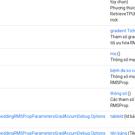
tùy chọn)
Phương thức 
RetrieveTP
mới.
gradient Tích
Tham số gra
tối ưu hóa R
mẹ
()
Thông số mẹ 
bệnh đa xơ 
Thông số ms 
RMSProp.
thông số
()
Các tham số 
RMSProp.
beddingRMSPropParametersGradAccumDebug.Options
tableId
(Id bả
beddingRMSPropParametersGradAccumDebug.Options
tên bảng
(Tê