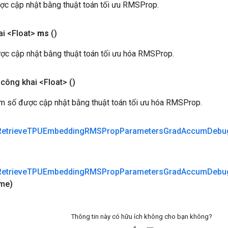
c cập nhật bằng thuật toán tối ưu RMSProp.
i <Float>
ms
()
c cập nhật bằng thuật toán tối ưu hóa RMSProp.
công khai <Float>
()
m số được cập nhật bằng thuật toán tối ưu hóa RMSProp.
Retrieve
TPUEmbedding
RMSProp
Parameters
Grad
Accum
Debu
Retrieve
TPUEmbedding
RMSProp
Parameters
Grad
Accum
Debu
me)
Thông tin này có hữu ích không cho bạn không?