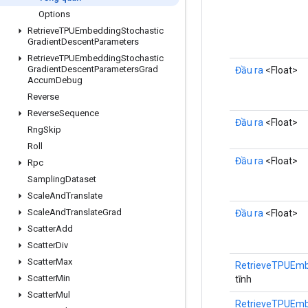
Options
Retrieve
TPUEmbedding
Stochastic
Gradient
Descent
Parameters
Retrieve
TPUEmbedding
Stochastic
Gradient
Descent
Parameters
Grad
Đầu ra
<Float>
Accum
Debug
Reverse
Reverse
Sequence
Đầu ra
<Float>
Rng
Skip
Roll
Đầu ra
<Float>
Rpc
Sampling
Dataset
Scale
And
Translate
Scale
And
Translate
Grad
Đầu ra
<Float>
Scatter
Add
Scatter
Div
Scatter
Max
RetrieveTPUEm
Scatter
Min
tĩnh
Scatter
Mul
RetrieveTPUEm