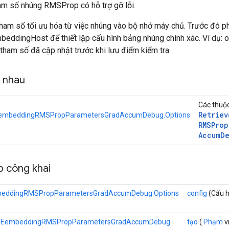
ham số nhúng RMSProp có hỗ trợ gỡ lỗi.
tham số tối ưu hóa từ việc nhúng vào bộ nhớ máy chủ. Trước đó p
eddingHost để thiết lập cấu hình bảng nhúng chính xác. Ví dụ:
 tham số đã cập nhật trước khi lưu điểm kiểm tra.
g nhau
Các thuộc
Retriev
embeddingRMSPropParametersGradAccumDebug.Options
RMSProp
Accum
D
 công khai
beddingRMSPropParametersGradAccumDebug.Options
config
(Cấu h
PUEembeddingRMSPropParametersGradAccumDebug
tạo
(
Phạm
v