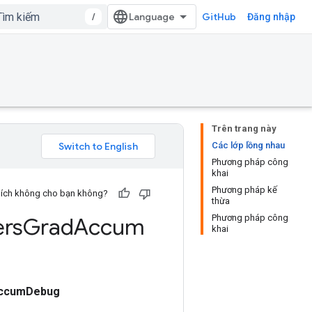
/
GitHub
Đăng nhập
Trên trang này
Các lớp lồng nhau
Phương pháp công
khai
Phương pháp kế
u ích không cho bạn không?
thừa
Phương pháp công
rs
Grad
Accum
khai
AccumDebug