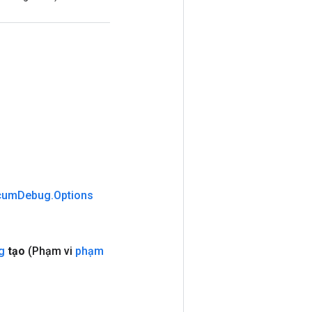
cum
Debug
.
Options
g
tạo
(Phạm vi
phạm