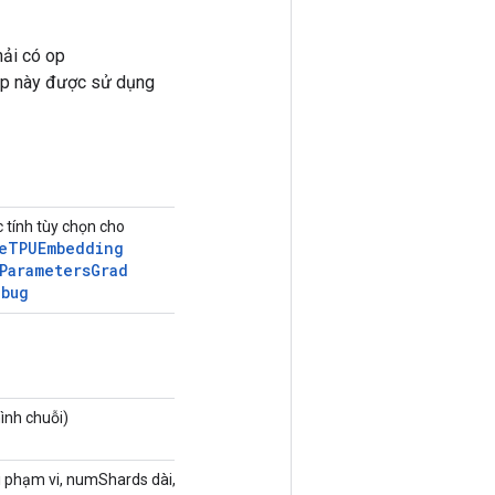
hải có op
 op này được sử dụng
 tính tùy chọn cho
e
TPUEmbedding
Parameters
Grad
ebug
ình chuỗi)
i phạm vi, numShards dài, shardId dài,
Tùy chọn...