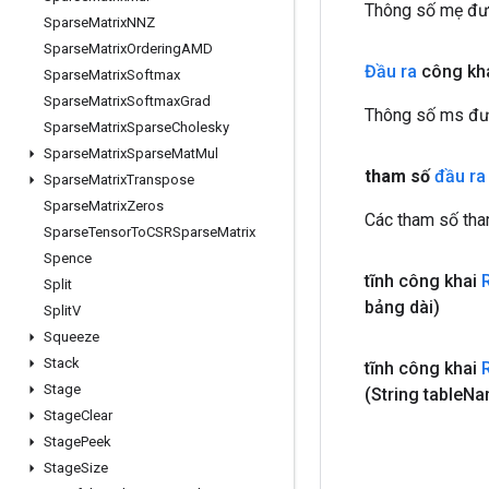
Thông số mẹ đượ
Sparse
Matrix
NNZ
Sparse
Matrix
Ordering
AMD
Đầu ra
công kha
Sparse
Matrix
Softmax
Sparse
Matrix
Softmax
Grad
Thông số ms đượ
Sparse
Matrix
Sparse
Cholesky
Sparse
Matrix
Sparse
Mat
Mul
tham số
đầu ra
Sparse
Matrix
Transpose
Sparse
Matrix
Zeros
Các tham số tha
Sparse
Tensor
To
CSRSparse
Matrix
Spence
tĩnh công khai
Split
bảng dài)
Split
V
Squeeze
Stack
tĩnh công khai
Stage
(String table
Na
Stage
Clear
Stage
Peek
Stage
Size