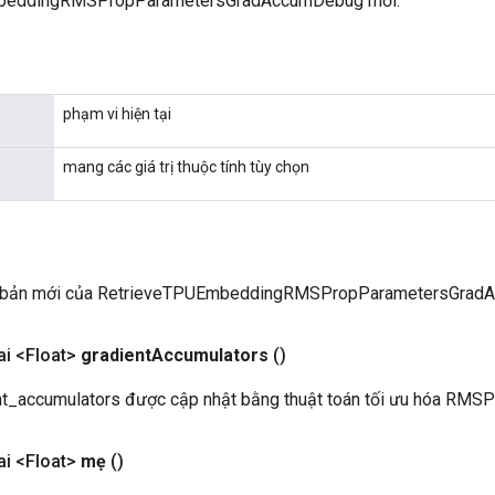
beddingRMSPropParametersGradAccumDebug mới.
phạm vi hiện tại
mang các giá trị thuộc tính tùy chọn
n bản mới của RetrieveTPUEmbeddingRMSPropParametersGra
i <Float>
gradient
Accumulators
()
t_accumulators được cập nhật bằng thuật toán tối ưu hóa RMSP
i <Float>
mẹ
()