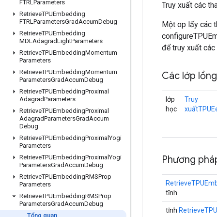
FTRLParameters
Truy xuất các t
Retrieve
TPUEmbedding
FTRLParameters
Grad
Accum
Debug
Một op lấy các 
Retrieve
TPUEmbedding
configureTPUEmb
MDLAdagrad
Light
Parameters
để truy xuất các
Retrieve
TPUEmbedding
Momentum
Parameters
Retrieve
TPUEmbedding
Momentum
Các lớp lồn
Parameters
Grad
Accum
Debug
Retrieve
TPUEmbedding
Proximal
lớp
Truy
Adagrad
Parameters
học
xuấtTPUE
Retrieve
TPUEmbedding
Proximal
Adagrad
Parameters
Grad
Accum
Debug
Retrieve
TPUEmbedding
Proximal
Yogi
Parameters
Phương pháp
Retrieve
TPUEmbedding
Proximal
Yogi
Parameters
Grad
Accum
Debug
Retrieve
TPUEmbedding
RMSProp
RetrieveTPUEm
Parameters
tĩnh
Retrieve
TPUEmbedding
RMSProp
Parameters
Grad
Accum
Debug
tĩnh
RetrieveT
Tổng quan