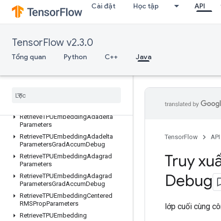
Cài đặt
Học tập
API
ResourceScatterNdUpdate
ResourceScatterSub
ResourceScatterUpdate
TensorFlow v2.3.0
ResourceSparseApplyAdagradV2
ResourceSparseApplyKerasMomentum
Tổng quan
Python
C++
Java
ResourceStridedSliceAssign
Retrieve
TPUEmbedding
ADAMParameters
Retrieve
TPUEmbedding
ADAMParameters
Grad
Accum
Debug
Retrieve
TPUEmbedding
Adadelta
Parameters
Retrieve
TPUEmbedding
Adadelta
TensorFlow
API
Parameters
Grad
Accum
Debug
Truy xu
Retrieve
TPUEmbedding
Adagrad
Parameters
Debug
Retrieve
TPUEmbedding
Adagrad
Parameters
Grad
Accum
Debug
Retrieve
TPUEmbedding
Centered
RMSProp
Parameters
lớp cuối cùng c
Retrieve
TPUEmbedding