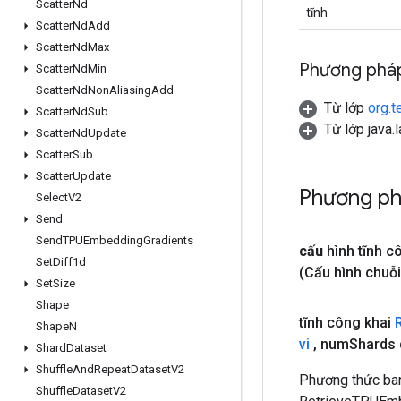
Scatter
Nd
tĩnh
Scatter
Nd
Add
Scatter
Nd
Max
Phương pháp
Scatter
Nd
Min
Scatter
Nd
Non
Aliasing
Add
Từ lớp
org.t
Scatter
Nd
Sub
Từ lớp java.
Scatter
Nd
Update
Scatter
Sub
Scatter
Update
Phương ph
Select
V2
Send
Send
TPUEmbedding
Gradients
cấu
hình tĩnh c
Set
Diff1d
(Cấu hình chuỗi
Set
Size
Shape
tĩnh công khai
Shape
N
vi
,
num
Shards 
Shard
Dataset
Shuffle
And
Repeat
Dataset
V2
Phương thức ban
Shuffle
Dataset
V2