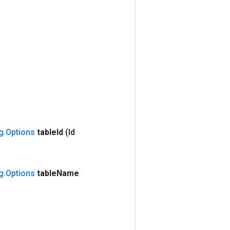
g
.
Options
table
Id
(Id
g
.
Options
table
Name