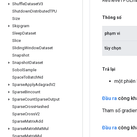
RetrieveTPUEm
Shuffle
Dataset
V3
Shutdown
Distributed
TPU
Thông số
Size
Skipgram
phạm vi
Sleep
Dataset
Slice
tùy chọn
Sliding
Window
Dataset
Snapshot
Snapshot
Dataset
Trả lại
Sobol
Sample
Space
To
Batch
Nd
một phiê
Sparse
Apply
Adagrad
V2
Sparse
Bincount
Đầu ra
công kha
Sparse
Count
Sparse
Output
Sparse
Cross
Hashed
Tham số gradien
Sparse
Cross
V2
Sparse
Matrix
Add
Đầu ra
công kha
Sparse
Matrix
Mat
Mul
Sparse
Matrix
Mul