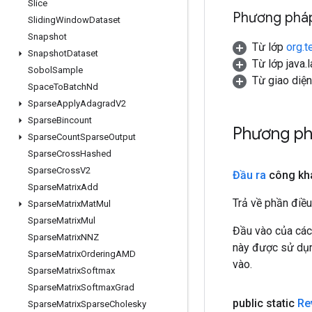
Slice
Phương pháp
Sliding
Window
Dataset
Snapshot
Từ lớp
org.t
Snapshot
Dataset
Từ lớp java.
Sobol
Sample
Từ giao diệ
Space
To
Batch
Nd
Sparse
Apply
Adagrad
V2
Sparse
Bincount
Phương ph
Sparse
Count
Sparse
Output
Sparse
Cross
Hashed
Sparse
Cross
V2
Đầu ra
công kh
Sparse
Matrix
Add
Trả về phần điều
Sparse
Matrix
Mat
Mul
Sparse
Matrix
Mul
Đầu vào của các
Sparse
Matrix
NNZ
này được sử dụng
Sparse
Matrix
Ordering
AMD
vào.
Sparse
Matrix
Softmax
Sparse
Matrix
Softmax
Grad
public static
Re
Sparse
Matrix
Sparse
Cholesky