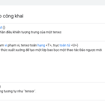
 công khai
ut
()
phần điều khiển tượng trưng của một tenxơ.
hạm
vi
phạm vi, tenxơ toán
hạng
<T>, trục
toán tử
<U>)
thức xuất xưởng để tạo một lớp bao bọc một thao tác Đảo ngược mới.
)
ng tương tự như `tensor`.