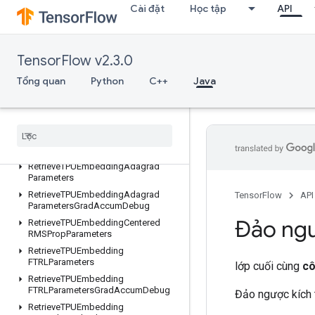
Cài đặt
Học tập
API
ResourceScatterUpdate
ResourceSparseApplyAdagradV2
ResourceSparseApplyKerasMomentum
TensorFlow v2.3.0
ResourceStridedSliceAssign
RetrieveTPUEmbeddingADAMParameters
Tổng quan
Python
C++
Java
RetrieveTPUEmbeddingADAMParametersGradAccumDebug
Retrieve
TPUEmbedding
Adadelta
Parameters
Retrieve
TPUEmbedding
Adadelta
Parameters
Grad
Accum
Debug
Retrieve
TPUEmbedding
Adagrad
Parameters
Retrieve
TPUEmbedding
Adagrad
TensorFlow
API
Parameters
Grad
Accum
Debug
Đảo ng
Retrieve
TPUEmbedding
Centered
RMSProp
Parameters
Retrieve
TPUEmbedding
FTRLParameters
lớp cuối cùng
cô
Retrieve
TPUEmbedding
FTRLParameters
Grad
Accum
Debug
Đảo ngược kích 
Retrieve
TPUEmbedding