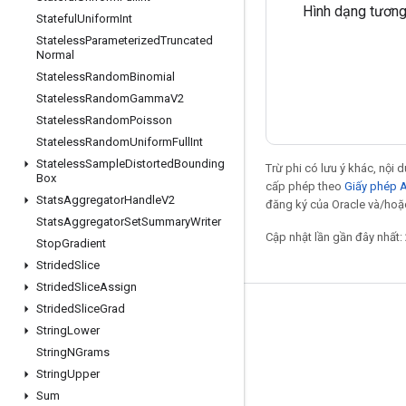
Hình dạng tương 
Stateful
Uniform
Int
Stateless
Parameterized
Truncated
Normal
Stateless
Random
Binomial
Stateless
Random
Gamma
V2
Stateless
Random
Poisson
Stateless
Random
Uniform
Full
Int
Stateless
Sample
Distorted
Bounding
Trừ phi có lưu ý khác, nội
Box
cấp phép theo
Giấy phép 
Stats
Aggregator
Handle
V2
đăng ký của Oracle và/hoặc 
Stats
Aggregator
Set
Summary
Writer
Cập nhật lần gần đây nhất:
Stop
Gradient
Strided
Slice
Strided
Slice
Assign
Strided
Slice
Grad
Giữ liên lạc
String
Lower
Blog
String
NGrams
String
Upper
Diễn đàn
Sum