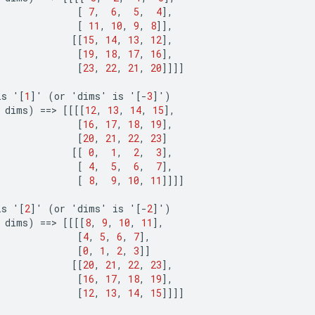
[
7
,
6
,
5
,
4
]
,
[
11
,
10
,
9
,
8
]]
,
[[
15
,
14
,
13
,
12
]
,
[
19
,
18
,
17
,
16
]
,
[
23
,
22
,
21
,
20
]]]]
is
'
[
1
]
'
(
or
'
dims
'
is
'
[-
3
]
'
)
dims
)
==
>
[[[[
12
,
13
,
14
,
15
]
,
[
16
,
17
,
18
,
19
]
,
[
20
,
21
,
22
,
23
]
[[
0
,
1
,
2
,
3
]
,
[
4
,
5
,
6
,
7
]
,
[
8
,
9
,
10
,
11
]]]]
is
'
[
2
]
'
(
or
'
dims
'
is
'
[-
2
]
'
)
dims
)
==
>
[[[[
8
,
9
,
10
,
11
]
,
[
4
,
5
,
6
,
7
]
,
[
0
,
1
,
2
,
3
]]
[[
20
,
21
,
22
,
23
]
,
[
16
,
17
,
18
,
19
]
,
[
12
,
13
,
14
,
15
]]]]