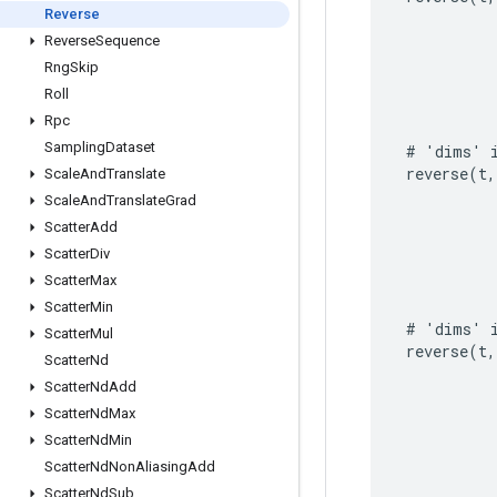
Reverse
Reverse
Sequence
Rng
Skip
Roll
Rpc
Sampling
Dataset
#
'
dims
'
reverse
(
t
,
Scale
And
Translate
Scale
And
Translate
Grad
Scatter
Add
Scatter
Div
Scatter
Max
Scatter
Min
#
'
dims
'
Scatter
Mul
reverse
(
t
,
Scatter
Nd
Scatter
Nd
Add
Scatter
Nd
Max
Scatter
Nd
Min
Scatter
Nd
Non
Aliasing
Add
Scatter
Nd
Sub