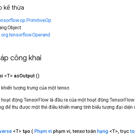
 kế thừa
ensorflow.op.PrimitiveOp
lang.Object
n
org.tensorflow.Operand
áp công khai
ai <T>
as
Output
()
 khiển tượng trưng của một tenxơ.
 hoạt động TensorFlow là đầu ra của một hoạt động TensorFlow
 để thu được một thẻ điều khiển mang tính biểu tượng đại diện c
verse
<T>
tạo
(
Phạm vi
phạm vi
,
tenxơ toán
hạng
<T>
,
trục
t