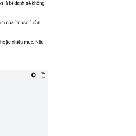
ện là bí danh sẽ không
ước của `tensor` cần
 0 hoặc nhiều mục. Nếu