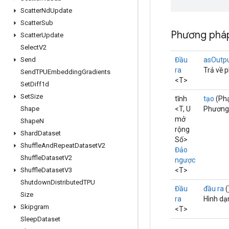
Scatter
Nd
Update
Scatter
Sub
Phương pháp
Scatter
Update
Select
V2
Đầu
asOutp
Send
ra
Trả về 
Send
TPUEmbedding
Gradients
<T>
Set
Diff1d
Set
Size
tĩnh
tạo
(P
<T, U
Phương 
Shape
mở
Shape
N
rộng
Shard
Dataset
Số>
Shuffle
And
Repeat
Dataset
V2
Đảo
Shuffle
Dataset
V2
ngược
<T>
Shuffle
Dataset
V3
Shutdown
Distributed
TPU
Đầu
đầu ra
(
Size
ra
Hình dạ
Skipgram
<T>
Sleep
Dataset