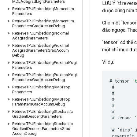
MDLAdagrad
Light
Parameters
LƯU Ý `tf.revers
Retrieve
TPUEmbedding
Momentum
được dùng nữa t
Parameters
Retrieve
TPUEmbedding
Momentum
Cho một `tensor`
Parameters
Grad
Accum
Debug
đảo ngược. Thao t
Retrieve
TPUEmbedding
Proximal
Adagrad
Parameters
`tensor` có thể 
Retrieve
TPUEmbedding
Proximal
một chỉ mục được
Adagrad
Parameters
Grad
Accum
Debug
Ví dụ:
Retrieve
TPUEmbedding
Proximal
Yogi
Parameters
Retrieve
TPUEmbedding
Proximal
Yogi
Parameters
Grad
Accum
Debug
#
tensor
'
#
Retrieve
TPUEmbedding
RMSProp
Parameters
#
#
Retrieve
TPUEmbedding
RMSProp
Parameters
Grad
Accum
Debug
#
#
Retrieve
TPUEmbedding
Stochastic
Gradient
Descent
Parameters
#
tensor
'
Retrieve
TPUEmbedding
Stochastic
Gradient
Descent
Parameters
Grad
#
'
dims
'
Accum
Debug
reverse
(
t
,