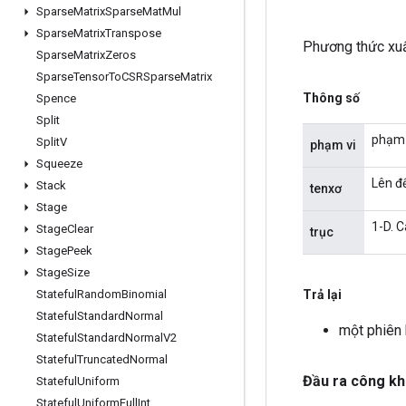
Sparse
Matrix
Sparse
Mat
Mul
Sparse
Matrix
Transpose
Phương thức xuấ
Sparse
Matrix
Zeros
Sparse
Tensor
To
CSRSparse
Matrix
Thông số
Spence
Split
phạm v
Split
V
phạm vi
Squeeze
Lên đế
Stack
tenxơ
Stage
1-D. C
Stage
Clear
trục
Stage
Peek
Stage
Size
Trả lại
Stateful
Random
Binomial
Stateful
Standard
Normal
một phiên
Stateful
Standard
Normal
V2
Stateful
Truncated
Normal
Đầu ra công kh
Stateful
Uniform
Stateful
Uniform
Full
Int