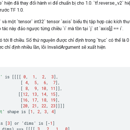
e` hiện đã thay đổi hành vi để chuẩn bị cho 1.0. `tf.reverse_v2` hi
rước TF 1.0.
 và một `tensor` int32` tensor `axis` biểu thị tập hợp các kích th
ác này đảo ngược từng chiều `i` mà tồn tại `j` st `axis[j] == i`.
có tới 8 chiều. Số thứ nguyên được chỉ định trong `trục` có thể là
 chỉ định nhiều lần, lỗi InvalidArgument sẽ xuất hiện.
t'
is
[[[[
0
,
1
,
2
,
3
]
,
[
4
,
5
,
6
,
7
]
,
[
8
,
9
,
10
,
11
]]
,
[[
12
,
13
,
14
,
15
]
,
[
16
,
17
,
18
,
19
]
,
[
20
,
21
,
22
,
23
]]]]
t'
shape
is
[
1
,
2
,
3
,
4
]
is
[
3
]
or
'
dims
'
is
[-
1
]
dims
)
==
>
[[[[
3
,
2
,
1
,
0
]
,