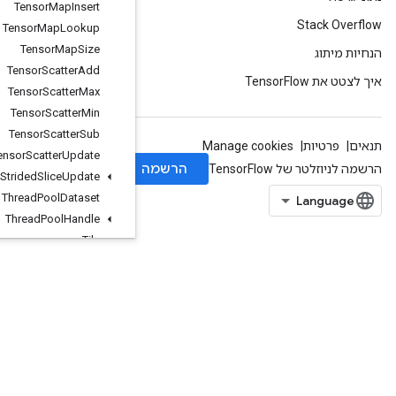
Tensor
Map
Insert
Tensor
Map
Lookup
Tensor
Map
Size
Tensor
Scatter
Add
Tensor
Scatter
Max
Tensor
Scatter
Min
Tensor
Scatter
Sub
Tensor
Scatter
Update
Tensor
Strided
Slice
Update
Thread
Pool
Dataset
Thread
Pool
Handle
Tile
Timestamp
ToBool
TopKUnique
TopKWithUnique
TridiagonalMatMul
TridiagonalSolve
TryRpc