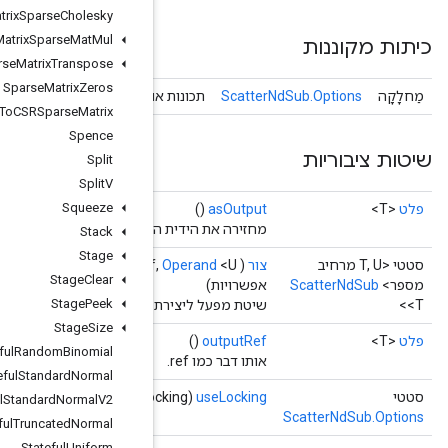
Sparse
Matrix
Sparse
Cholesky
Sparse
Matrix
Sparse
Mat
Mul
Sparse
Matrix
Transpose
Sparse
Matrix
Zeros
Scatter
Nd
Sub
ופציונליות עבור
Sparse
Tensor
To
CSRSparse
Matrix
Spence
Split
Split
V
Squeeze
סמלית של טנזור.
Stack
Stage
<T> ref
Operand
scope,
scope
<T> עדכוני,
Operand
Options...
Stage
Clear
Stage
Peek
העוטפת פעולת ScatterNdSub חדשה.
Stage
Size
Stateful
Random
Binomial
Stateful
Standard
Normal
Stateful
Standard
Normal
V2
Stateful
Truncated
Normal
Stateful
Uniform