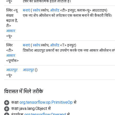
<यू>
टेंसर का प्रतीकात्मक हैंडल लौटाता है।
स्थिर <यू
बनाएं
(
स्कोप
स्कोप,
ऑपरेंड
<टी> इनपुट, क्लास<यू> आउटटाइप)
संख्या
एक नए शेप ऑपरेशन को लपेटकर एक क्लास बनाने की फ़ैक्टरी विधि।
बढ़ाता है,
टी>
आकार
<यू>
स्थिर
बनाएं
(
स्कोप
स्कोप,
ऑपरेंड
<T> इनपुट)
<टी>
डिफ़ॉल्ट आउटपुट प्रकारों का उपयोग करके एक नया आकार ऑपरेशन लपे
आकार
<पूर्णांक>
आउटपुट
आउटपुट
()
<यू>
विरासत में मिले तरीके
कक्षा
org.tensorflow.op.PrimitiveOp
से
कक्षा java.lang.Object से
इंटरफ़ेस
org.tensorflow.Operand
से