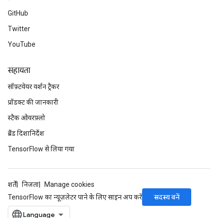
GitHub
Twitter
YouTube
सहायता
सॉफ़्टवेयर वर्शन ट्रैकर
प्रॉडक्ट की जानकारी
स्टैक ओवरफ़्लो
ब्रैंड दिशानिर्देश
TensorFlow से लिया गया
शर्तें
निजता
Manage cookies
सदस्य बनें
TensorFlow का न्यूज़लेटर पाने के लिए साइन अप करें