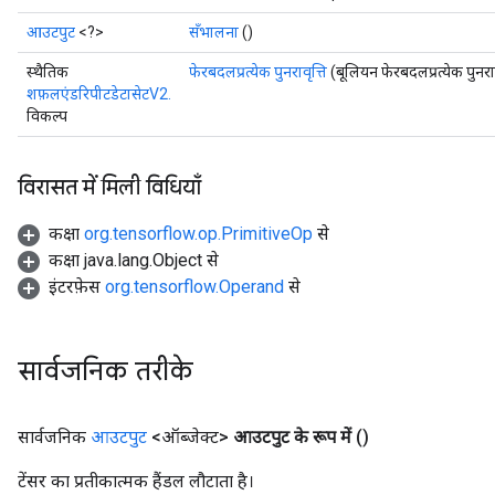
आउटपुट
<?>
सँभालना
()
स्थैतिक
फेरबदलप्रत्येक पुनरावृत्ति
(बूलियन फेरबदलप्रत्येक पुनराव
शफ़लएंडरिपीटडेटासेटV2.
विकल्प
विरासत में मिली विधियाँ
कक्षा
org.tensorflow.op.PrimitiveOp
से
कक्षा java.lang.Object से
इंटरफ़ेस
org.tensorflow.Operand
से
सार्वजनिक तरीके
सार्वजनिक
आउटपुट
<ऑब्जेक्ट>
आउटपुट के रूप में
()
टेंसर का प्रतीकात्मक हैंडल लौटाता है।