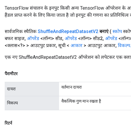
TensorFlow संचालन के इनपुट किसी अन्य TensorFlow ऑपरेशन के आउटप
हैंडल प्राप्त करने के लिए किया जाता है जो इनपुट की गणना का प्रतिनिधित्व 
सार्वजनिक स्थैतिक
Shuffle
And
Repeat
Dataset
V2
बनाएं
(
स्कोप
स्को
बफर साइज
,
ऑपरेंड
<लॉन्ग> सीड
,
ऑपरेंड
<लॉन्ग> सीड2
,
ऑपरेंड
<लॉन्ग
<क्लास<?> > आउटपुट प्रकार
,
सूची <
आकार
> आउटपुट आकार
,
विकल्प
एक नए ShuffleAndRepeatDatasetV2 ऑपरेशन को लपेटकर एक क्लास बन
पैरामीटर
वर्तमान दायरा
दायरा
वैकल्पिक गुण मान रखता है
विकल्प
रिटर्न