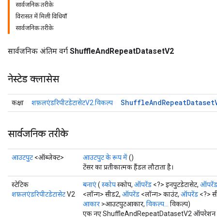
सार्वजनिक तरीके
विरासत में मिली विधियाँ
सार्वजनिक तरीके
सार्वजनिक अंतिम वर्ग
ShuffleAndRepeatDatasetV2
नेस्टेड क्लासेस
Shuffle
And
Repeat
Dataset
कक्षा
शफ़लएंडरिपीटडेटासेटV2.विकल्प
सार्वजनिक तरीके
आउटपुट
<ऑब्जेक्ट>
आउटपुट के रूप में
()
टेंसर का प्रतीकात्मक हैंडल लौटाता है।
स्टेटिक
बनाएं
(
स्कोप
स्कोप,
ऑपरेंड
<?> इनपुटडेटासेट,
ऑपरें
शफ़लएंडरिपीटडेटासेट
V2
<लॉन्ग> सीड2,
ऑपरेंड
<लॉन्ग> काउंट,
ऑपरेंड
<?> सी
आकार
>आउटपुटआकार,
विकल्प...
विकल्प)
एक नए ShuffleAndRepeatDatasetV2 ऑपरेशन को ल