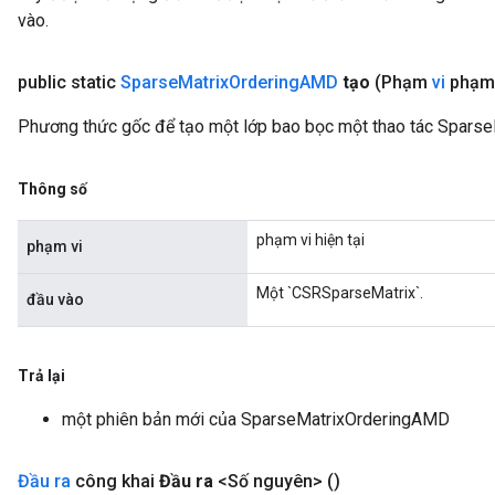
vào.
public static
Sparse
Matrix
Ordering
AMD
tạo
(Phạm
vi
phạm 
Phương thức gốc để tạo một lớp bao bọc một thao tác Spars
Thông số
phạm vi hiện tại
phạm vi
Một `CSRSparseMatrix`.
đầu vào
Trả lại
một phiên bản mới của SparseMatrixOrderingAMD
Đầu ra
công khai
Đầu ra
<Số nguyên>
()