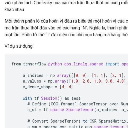
việc phân tách Cholesky của các ma trận thưa thớt có cùng mẫu 
khác nhau.
Mỗi thành phần lô của hoán vị đầu ra biểu thị một hoán vị của 
ma trận thưa thớt đầu vào có các hàng `N`. Nghĩa là, thành phầ
một lần. Phần tử thứ `i` đại diện cho chỉ mục hàng mà hàng thứ `
Ví dụ sử dụng:
from
tensorflow
.
python
.
ops
.
linalg
.
sparse
import
sp
a_indices
=
np
.
array
(
[[
0
,
0
]
,
[
1
,
1
]
,
[
2
,
1
]
,
a_values
=
np
.
array
(
[
1.0
,
2.0
,
1.0
,
3.0
,
4.0
]
a_dense_shape
=
[
4
,
4
]
with
tf
.
Session
()
as
sess
:
#
Define
(
COO
format
)
SparseTensor
over
Num
a_st
=
tf
.
sparse
.
SparseTensor
(
a_indices
,
a_
#
Convert
SparseTensors
to
CSR
SparseMatrix
a_sm
=
sparse_csr_matrix_ops
.
sparse_tensor_