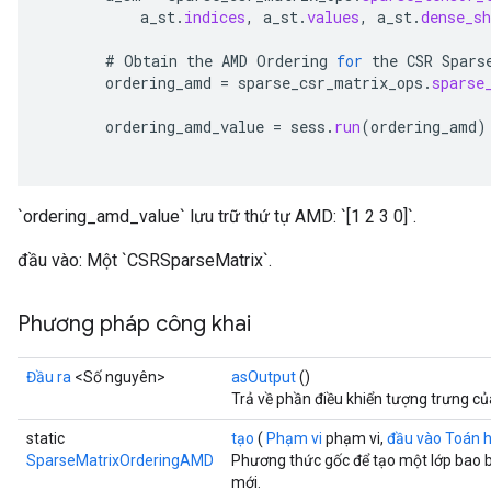
a_st
.
indices
,
a_st
.
values
,
a_st
.
dense_sh
#
Obtain
the
AMD
Ordering
for
the
CSR
Spars
ordering_amd
=
sparse_csr_matrix_ops
.
sparse
ordering_amd_value
=
sess
.
run
(
ordering_amd
)
`ordering_amd_value` lưu trữ thứ tự AMD: `[1 2 3 0]`.
đầu vào: Một `CSRSparseMatrix`.
Phương pháp công khai
Đầu ra
<Số nguyên>
asOutput
()
Trả về phần điều khiển tượng trưng c
static
tạo
(
Phạm vi
phạm vi,
đầu vào Toán 
SparseMatrixOrderingAMD
Phương thức gốc để tạo một lớp bao
mới.