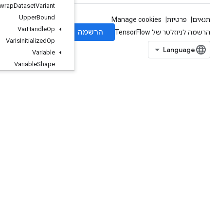
Unwrap
Dataset
Variant
Upper
Bound
Var
Handle
Op
Var
Is
Initialized
Op
Variable
Variable
Shape
Where
Where3
Worker
Heartbeat
Wrap
Dataset
Variant
Write
Raw
Proto
Summary
Xla
Recv
From
Host
Xla
Send
To
Host
Xlog1py
Zeros
Zeros
Like
org
.
tensorflow
.
types