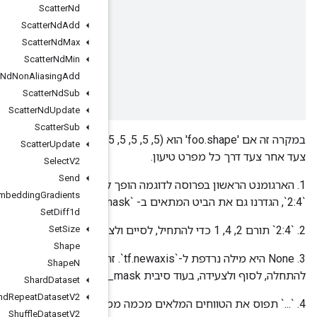
Scatter
Nd
strides
=
[
1
,
1
,
x
,
x
,
-
1
,
1
]
begin_mask
=
1<<4
|
1<<5
=
48
Scatter
Nd
Add
end_mask
=
1<<5
=
32
Scatter
Nd
Max
ellipsis_mask
=
1<<3
=
8
Scatter
Nd
Min
new_axis_mask
=
1<<2
=
4
Scatter
Nd
Non
Aliasing
Add
shrink_axis_mask
=
1<<0
=
1
Scatter
Nd
Sub
Scatter
Nd
Update
Scatter
Sub
במקרה זה אם 'foo.shape' הוא (5, 5, 5, 5, 5, 5), הצורה הסופית של הפרוסה הופכת ל- (2, 1, 5, 5, 2, 5). הבה נעבור
Scatter
Update
Select
V2
Send
1. הארגומנט הראשון בפרוסה לדוגמה הופך ל-'begin = 1' ו-'end = begin + 1 = 2'. כדי להבדיל מהמפרט המקורי
Send
TPUEmbedding
Gradients
Set
Diff1d
Set
Size
Shape
3. None היא מילה נרדפת ל-`tf.newaxis`. זה אומר להכניס ממד בגודל 1 ממד בצורה הסופית. ערכי דמה תורמים
Shape
N
Shard
Dataset
Shuffle
And
Repeat
Dataset
V2
Shuffle
Dataset
V2