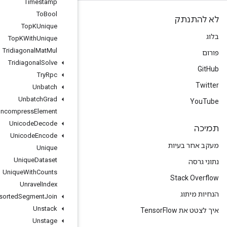
Timestamp
To
Bool
Top
KUnique
Top
KWith
Unique
Tridiagonal
Mat
Mul
Tridiagonal
Solve
Try
Rpc
Unbatch
Unbatch
Grad
Uncompress
Element
Unicode
Decode
Unicode
Encode
Unique
Unique
Dataset
Unique
With
Counts
Unravel
Index
Unsorted
Segment
Join
Unstack
Unstage