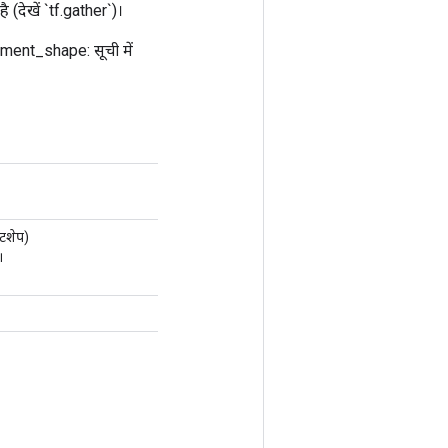
ै (देखें `tf.gather`)।
lement_shape: सूची में
ंटशेप)
।