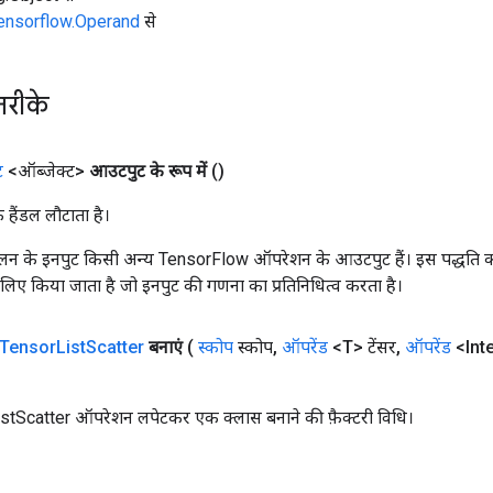
tensorflow.Operand
से
तरीके
ट
<ऑब्जेक्ट>
आउटपुट के रूप में
()
क हैंडल लौटाता है।
न के इनपुट किसी अन्य TensorFlow ऑपरेशन के आउटपुट हैं। इस पद्धति क
के लिए किया जाता है जो इनपुट की गणना का प्रतिनिधित्व करता है।
Tensor
List
Scatter
बनाएं
(
स्कोप
स्कोप
,
ऑपरेंड
<T> टेंसर
,
ऑपरेंड
<Inte
tScatter ऑपरेशन लपेटकर एक क्लास बनाने की फ़ैक्टरी विधि।