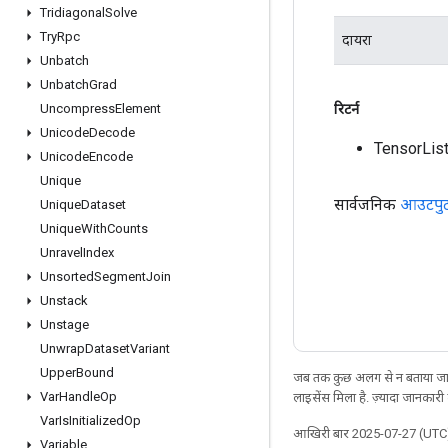
Tridiagonal
Solve
Try
Rpc
दायरा
Unbatch
Unbatch
Grad
रिटर्न
Uncompress
Element
Unicode
Decode
TensorLis
Unicode
Encode
Unique
सार्वजनिक
आउटपु
Unique
Dataset
Unique
With
Counts
Unravel
Index
Unsorted
Segment
Join
Unstack
Unstage
Unwrap
Dataset
Variant
Upper
Bound
जब तक कुछ अलग से न बताया जाए
Var
Handle
Op
लाइसेंस मिला है. ज़्यादा जानकारी
Var
Is
Initialized
Op
आखिरी बार 2025-07-27 (UTC)
Variable