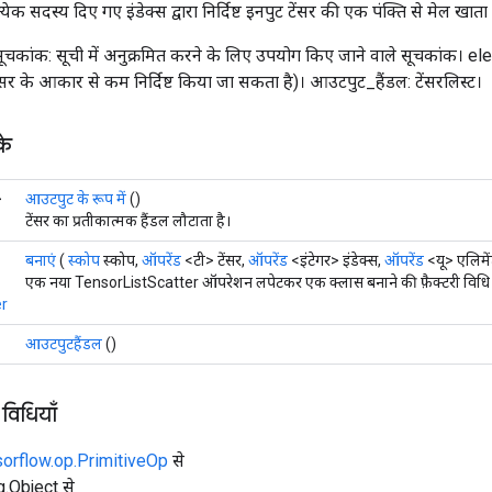
ेक सदस्य दिए गए इंडेक्स द्वारा निर्दिष्ट इनपुट टेंसर की एक पंक्ति से मेल खाता ह
। सूचकांक: सूची में अनुक्रमित करने के लिए उपयोग किए जाने वाले सूचकांक। e
ंसर के आकार से कम निर्दिष्ट किया जा सकता है)। आउटपुट_हैंडल: टेंसरलिस्ट।
के
>
आउटपुट के रूप में
()
टेंसर का प्रतीकात्मक हैंडल लौटाता है।
बनाएं
(
स्कोप
स्कोप,
ऑपरेंड
<टी> टेंसर,
ऑपरेंड
<इंटेगर> इंडेक्स,
ऑपरेंड
<यू> एलिमे
एक नया TensorListScatter ऑपरेशन लपेटकर एक क्लास बनाने की फ़ैक्टरी विधि
er
आउटपुटहैंडल
()
 विधियाँ
sorflow.op.PrimitiveOp
से
ng.Object से