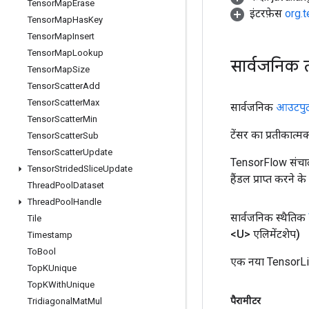
Tensor
Map
Erase
इंटरफ़ेस
org.
Tensor
Map
Has
Key
Tensor
Map
Insert
Tensor
Map
Lookup
सार्वजनिक 
Tensor
Map
Size
Tensor
Scatter
Add
Tensor
Scatter
Max
सार्वजनिक
आउटपु
Tensor
Scatter
Min
टेंसर का प्रतीकात्म
Tensor
Scatter
Sub
Tensor
Scatter
Update
TensorFlow संचाल
Tensor
Strided
Slice
Update
हैंडल प्राप्त करने 
Thread
Pool
Dataset
Thread
Pool
Handle
सार्वजनिक स्थैतिक
Tile
<U> एलिमेंटशेप)
Timestamp
To
Bool
एक नया TensorLis
Top
KUnique
Top
KWith
Unique
पैरामीटर
Tridiagonal
Mat
Mul