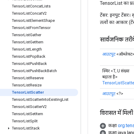
TensorList का प्रत्य
Tensor
List
Concat
Lists
Tensor
List
Concat
V2
टेंसर: इनपुट टेंसर
Tensor
List
Element
Shape
तत्वों का आकार (टे
Tensor
List
From
Tensor
Tensor
List
Gather
सार्वजनिक तरी
Tensor
List
Get
Item
Tensor
List
Length
आउटपुट
<ऑब्जेक्ट
Tensor
List
Pop
Back
Tensor
List
Push
Back
स्थिर <T, U संख्या
Tensor
List
Push
Back
Batch
बढ़ाता है>
Tensor
List
Reserve
TensorListScatt
Tensor
List
Resize
Tensor
List
Scatter
आउटपुट
<?>
Tensor
List
Scatter
Into
Existing
List
Tensor
List
Scatter
V2
विरासत में मिली
Tensor
List
Set
Item
Tensor
List
Split
कक्षा
org.ten
Tensor
List
Stack
कक्षा java.la