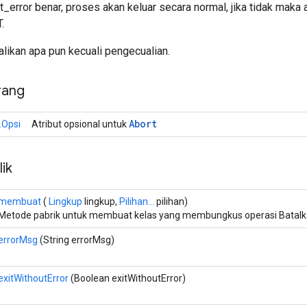
t_error benar, proses akan keluar secara normal, jika tidak maka
.
ikan apa pun kecuali pengecualian.
rang
Abort
.Opsi
Atribut opsional untuk
ik
membuat
(
Lingkup
lingkup,
Pilihan...
pilihan)
Metode pabrik untuk membuat kelas yang membungkus operasi Batalk
errorMsg
(String errorMsg)
exitWithoutError
(Boolean exitWithoutError)