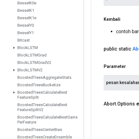
Bessel
K0e
Bessel
K1
Bessel
K1e
Kembali
Bessel
Y0
contoh bar
Bessel
Y1
Bitcast
Block
LSTM
public static
Ab
Block
LSTMGrad
Block
LSTMGrad
V2
Parameter
Block
LSTMV2
Boosted
Trees
Aggregate
Stats
pesan kesalaha
Boosted
Trees
Bucketize
Boosted
Trees
Calculate
Best
Feature
Split
Abort
.
Options
e
Boosted
Trees
Calculate
Best
Feature
Split
V2
Boosted
Trees
Calculate
Best
Gains
Per
Feature
Boosted
Trees
Center
Bias
Boosted
Trees
Create
Ensemble