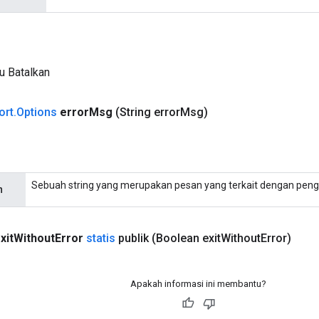
u Batalkan
ort
.
Options
error
Msg
(String error
Msg)
Sebuah string yang merupakan pesan yang terkait dengan peng
n
xit
Without
Error
statis
publik
(Boolean exit
Without
Error)
Apakah informasi ini membantu?