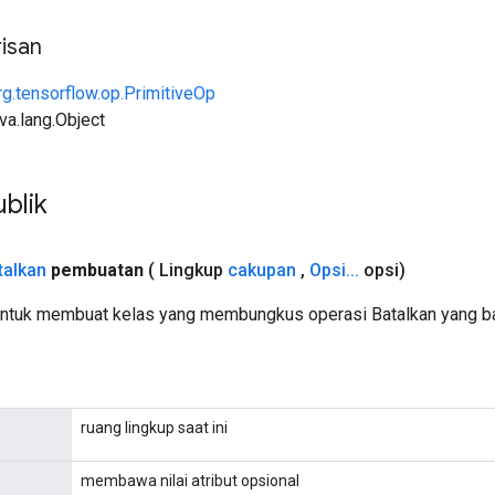
isan
rg.tensorflow.op.PrimitiveOp
ava.lang.Object
blik
talkan
pembuatan
( Lingkup
cakupan
,
Opsi
.
.
.
opsi)
ntuk membuat kelas yang membungkus operasi Batalkan yang ba
ruang lingkup saat ini
membawa nilai atribut opsional