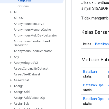
Ringkasan
Jika exit_withou
Options
sinyal SIGABORT
All
Tidak mengembal
All
To
All
Anonymous
Iterator
V2
Anonymous
Memory
Cache
Kelas Bersa
Anonymous
Multi
Device
Iterator
Anonymous
Random
Seed
kelas
Batalkan
Generator
Anonymous
Seed
Generator
Any
Metode Publ
Apply
Adagrad
V2
Assert
Cardinality
Dataset
Batalkan
Assert
Next
Dataset
statis
Assert
That
Batalkan.Opsi
Assign
statis
Assign
Add
Assign
Add
Variable
Op
Batalkan.Opsi
statis
Assign
Sub