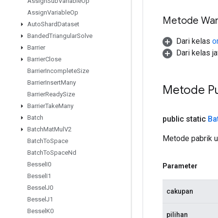
Assign
Sub
Variable
Op
Assign
Variable
Op
Metode War
Auto
Shard
Dataset
Banded
Triangular
Solve
Dari kelas
o
Barrier
Dari kelas j
Barrier
Close
Barrier
Incomplete
Size
Barrier
Insert
Many
Metode Pu
Barrier
Ready
Size
Barrier
Take
Many
Batch
public static
Ba
Batch
Mat
Mul
V2
Metode pabrik u
Batch
To
Space
Batch
To
Space
Nd
Bessel
I0
Parameter
Bessel
I1
Bessel
J0
cakupan
Bessel
J1
Bessel
K0
pilihan