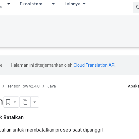
Ekosistem
Lainnya
Halaman ini diterjemahkan oleh
Cloud Translation API
.
TensorFlow v2.4.0
Java
Apaka
n
ik
Batalkan
alian untuk membatalkan proses saat dipanggil.