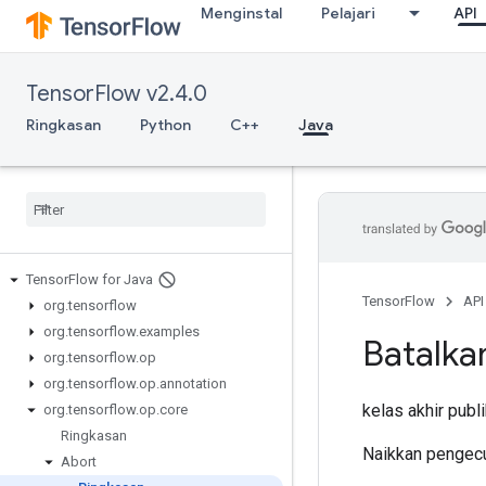
Menginstal
Pelajari
API
TensorFlow v2.4.0
Ringkasan
Python
C++
Java
Tensor
Flow for Java
TensorFlow
API
org
.
tensorflow
org
.
tensorflow
.
examples
Batalka
org
.
tensorflow
.
op
org
.
tensorflow
.
op
.
annotation
kelas akhir publ
org
.
tensorflow
.
op
.
core
Ringkasan
Naikkan pengecu
Abort