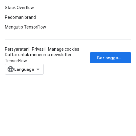
Stack Overflow
Pedoman brand
Mengutip TensorFlow
Persyaratan
Privasi
Manage cookies
Daftar untuk menerima newsletter
Flush
Berlangganan
TensorFlow
eHandleOp
ureSplit