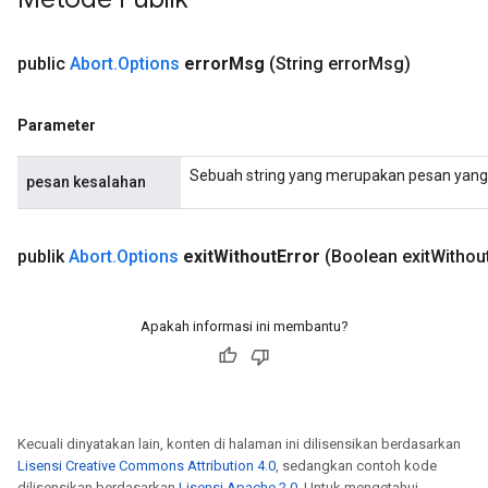
public
Abort
.
Options
error
Msg
(String error
Msg)
Parameter
Sebuah string yang merupakan pesan yang 
pesan kesalahan
publik
Abort
.
Options
exit
Without
Error
(Boolean exit
Withou
Apakah informasi ini membantu?
Kecuali dinyatakan lain, konten di halaman ini dilisensikan berdasarkan
Lisensi Creative Commons Attribution 4.0
, sedangkan contoh kode
dilisensikan berdasarkan
Lisensi Apache 2.0
. Untuk mengetahui