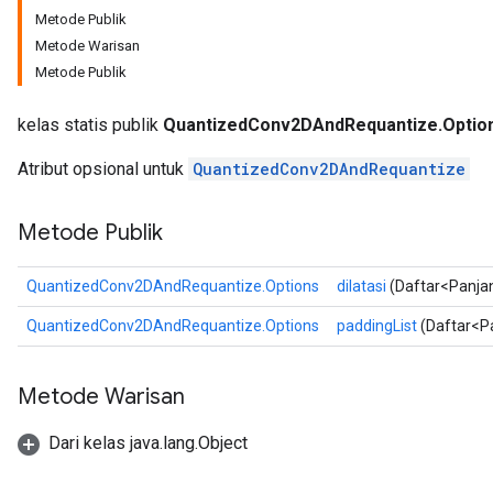
Metode Publik
Metode Warisan
Metode Publik
Requantize
kelas statis publik
QuantizedConv2DAndRequantize.Optio
ize
AndReluAndRequantize
Atribut opsional untuk
QuantizedConv2DAndRequantize
u
uAndRequantize
Metode Publik
QuantizedConv2DAndRequantize.Options
dilatasi
(Daftar<Panjan
AndRelu
AndReluAndRequantize
QuantizedConv2DAndRequantize.Options
paddingList
(Daftar<Pa
ize
Metode Warisan
Requantize
Dari kelas java.lang.Object
ize