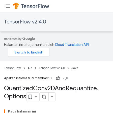
TensorFlow v2.4.0
Halaman ini diterjemahkan oleh
Cloud Translation API
.
TensorFlow
API
TensorFlow v2.4.0
Java
Apakah informasi ini membantu?
Quantized
Conv2DAnd
Requantize
.
Options
ize
Pada halaman ini