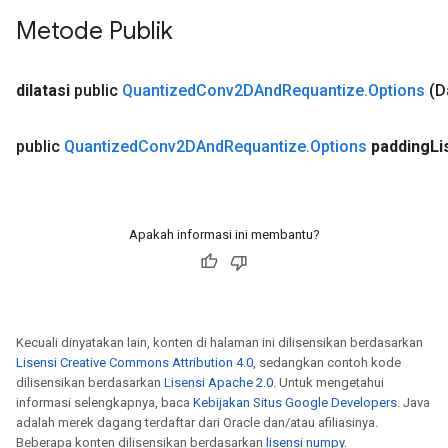
Metode Publik
dilatasi
public
Quantized
Conv2DAnd
Requantize
.
Options
(D
public
Quantized
Conv2DAnd
Requantize
.
Options
padding
Li
Apakah informasi ini membantu?
Kecuali dinyatakan lain, konten di halaman ini dilisensikan berdasarkan
Lisensi Creative Commons Attribution 4.0
, sedangkan contoh kode
dilisensikan berdasarkan
Lisensi Apache 2.0
. Untuk mengetahui
informasi selengkapnya, baca
Kebijakan Situs Google Developers
. Java
adalah merek dagang terdaftar dari Oracle dan/atau afiliasinya.
Beberapa konten dilisensikan berdasarkan
lisensi numpy
.