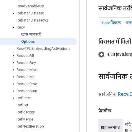
Read
Variable
Op
सार्वजनिक तरी
Rebatch
Dataset
Rebatch
Dataset
V2
Recv.विकल्प
क्ला
Recv
खास जानकारी
विरासत में मिली
Options
Recv
TPUEmbedding
Activations
कक्षा java.la
Reduce
All
Reduce
Any
Reduce
Max
सार्वजनिक 
Reduce
Min
Reduce
Prod
Reduce
Sum
सार्वजनिक
Recv
.
O
Ref
Enter
Ref
Exit
पैरामीटर
Ref
Identity
Ref
Merge
यदि 
Ref
Next
Iteration
ग्राहकसमाप्त
ग्रा