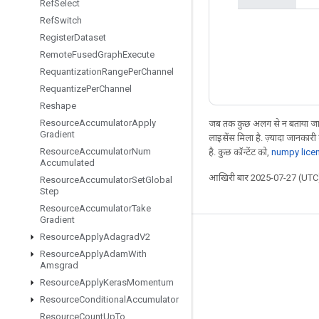
Ref
Select
Ref
Switch
Register
Dataset
Remote
Fused
Graph
Execute
Requantization
Range
Per
Channel
Requantize
Per
Channel
Reshape
Resource
Accumulator
Apply
जब तक कुछ अलग से न बताया जाए
Gradient
लाइसेंस मिला है. ज़्यादा जानकारी
Resource
Accumulator
Num
है. कुछ कॉन्टेंट को,
numpy lice
Accumulated
आखिरी बार 2025-07-27 (UTC)
Resource
Accumulator
Set
Global
Step
Resource
Accumulator
Take
Gradient
Resource
Apply
Adagrad
V2
जुड़े रहें
Resource
Apply
Adam
With
ब्लॉग
Amsgrad
Resource
Apply
Keras
Momentum
फ़ोरम
Resource
Conditional
Accumulator
GitHub
Resource
Count
Up
To