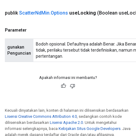
publik
Scatter
Nd
Min
.
Options
use
Locking
(Boolean use
Loc
Parameter
Bodoh opsional. Defaultnya adalah Benar. Jika Benar,
gunakan
tidak, perilaku tersebut tidak terdefinisikan, namun
Penguncian
pertentangan.
Apakah informasi ini membantu?
Kecuali dinyatakan lain, konten di halaman ini dilisensikan berdasarkan
Lisensi Creative Commons Attribution 4.0
, sedangkan contoh kode
dilisensikan berdasarkan
Lisensi Apache 2.0
. Untuk mengetahui
informasi selengkapnya, baca
Kebijakan Situs Google Developers
. Java
adalah merek dagang terdaftar dari Oracle dan/atau afiliasinya.