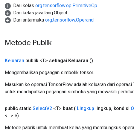
Dari kelas
org.tensorflow.op.PrimitiveOp
Dari kelas java.lang.Object
Dari antarmuka
org.tensorflow.Operand
Metode Publik
Keluaran
publik <T>
sebagai Keluaran
()
Mengembalikan pegangan simbolik tensor.
Masukan ke operasi TensorFlow adalah keluaran dari operasi 
untuk mendapatkan pegangan simbolis yang mewakili perhitun
public static
Select
V2
<T>
buat
(
Lingkup
lingkup
,
kondisi
O
<T> e)
Metode pabrik untuk membuat kelas yang membungkus operas