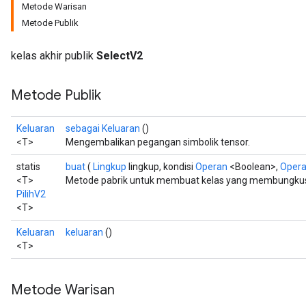
Metode Warisan
Metode Publik
kelas akhir publik
SelectV2
Metode Publik
Keluaran
sebagai Keluaran
()
<T>
Mengembalikan pegangan simbolik tensor.
statis
buat
(
Lingkup
lingkup, kondisi
Operan
<Boolean>,
Oper
<T>
Metode pabrik untuk membuat kelas yang membungkus 
PilihV2
<T>
Keluaran
keluaran
()
<T>
Metode Warisan