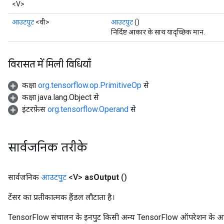
<V>
आउटपुट
<वी>
आउटपुट
()
निर्दिष्ट आकार के साथ यादृच्छिक मान.
विरासत में मिली विधियाँ
कक्षा
org.tensorflow.op.PrimitiveOp
से
कक्षा java.lang.Object से
इंटरफ़ेस
org.tensorflow.Operand
से
सार्वजनिक तरीके
सार्वजनिक
आउटपुट
<V>
as
Output
()
टेंसर का प्रतीकात्मक हैंडल लौटाता है।
TensorFlow संचालन के इनपुट किसी अन्य TensorFlow ऑपरेशन के आउटप