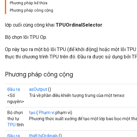
Phương pháp kế thừa
Phương pháp công cộng
lớp cuối cùng công khai
TPUOrdinalSelector
Bộ chọn lõi TPU Op.
Op này tạo ra một bộ lõi TPU (để khởi động) hoặc một lõi TPU
thực thi chương trình TPU trên đó. Đầu ra được sử dụng bởi TP
Phương pháp công cộng
Đầu ra
asOutput
()
<Số
Trả về phần điều khiển tượng trưng của một tenxơ.
nguyên>
Bộ chọn
tạo
(
Phạm vi
phạm vi)
thứ tự
Phương thức xuất xưởng để tạo một lớp bao bọc một tha
TPU
tĩnh
Đầu ra
thiết bịOrdinals
()