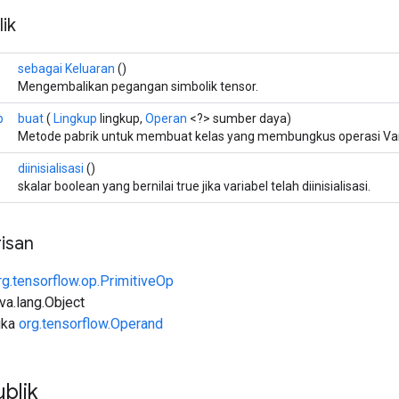
ik
sebagai Keluaran
()
Mengembalikan pegangan simbolik tensor.
p
buat
(
Lingkup
lingkup,
Operan
<?> sumber daya)
Metode pabrik untuk membuat kelas yang membungkus operasi VarIs
diinisialisasi
()
skalar boolean yang bernilai true jika variabel telah diinisialisasi.
isan
rg.tensorflow.op.PrimitiveOp
ava.lang.Object
uka
org.tensorflow.Operand
blik