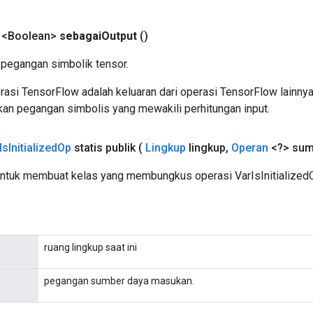
 <Boolean>
sebagai
Output
()
pegangan simbolik tensor.
asi TensorFlow adalah keluaran dari operasi TensorFlow lainnya
an pegangan simbolis yang mewakili perhitungan input.
Is
Initialized
Op
statis publik
(
Lingkup
lingkup
,
Operan
<?> sum
ntuk membuat kelas yang membungkus operasi VarIsInitializedO
ruang lingkup saat ini
pegangan sumber daya masukan.