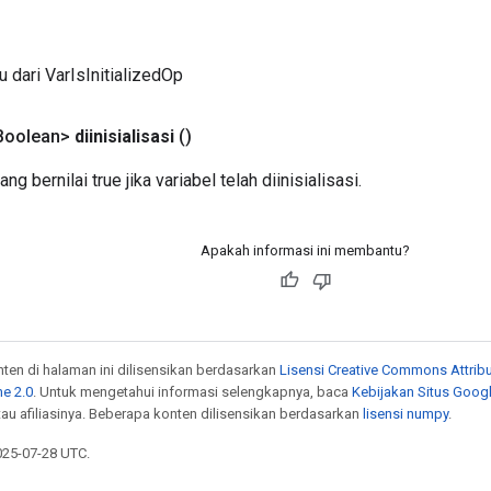
u dari VarIsInitializedOp
Boolean>
diinisialisasi
()
ng bernilai true jika variabel telah diinisialisasi.
Apakah informasi ini membantu?
onten di halaman ini dilisensikan berdasarkan
Lisensi Creative Commons Attribu
e 2.0
. Untuk mengetahui informasi selengkapnya, baca
Kebijakan Situs Goog
atau afiliasinya. Beberapa konten dilisensikan berdasarkan
lisensi numpy
.
025-07-28 UTC.