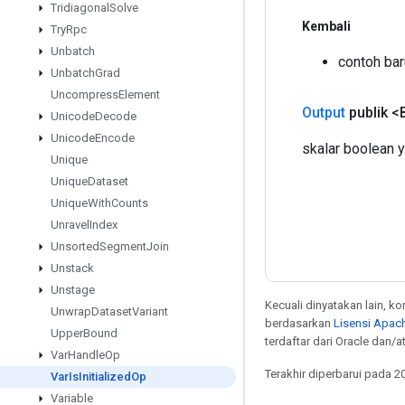
Tridiagonal
Solve
Kembali
Try
Rpc
Unbatch
contoh bar
Unbatch
Grad
Uncompress
Element
Output
publik <
Unicode
Decode
Unicode
Encode
skalar boolean ya
Unique
Unique
Dataset
Unique
With
Counts
Unravel
Index
Unsorted
Segment
Join
Unstack
Unstage
Kecuali dinyatakan lain, k
Unwrap
Dataset
Variant
berdasarkan
Lisensi Apach
Upper
Bound
terdaftar dari Oracle dan/
Var
Handle
Op
Terakhir diperbarui pada 2
Var
Is
Initialized
Op
Variable