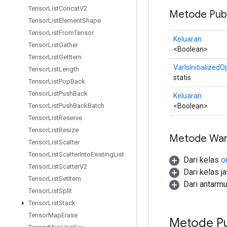
Tensor
List
Concat
V2
Metode Publ
Tensor
List
Element
Shape
Tensor
List
From
Tensor
Keluaran
Tensor
List
Gather
<Boolean>
Tensor
List
Get
Item
VarIsInitializedO
Tensor
List
Length
statis
Tensor
List
Pop
Back
Tensor
List
Push
Back
Keluaran
<Boolean>
Tensor
List
Push
Back
Batch
Tensor
List
Reserve
Tensor
List
Resize
Metode War
Tensor
List
Scatter
Tensor
List
Scatter
Into
Existing
List
Dari kelas
o
Tensor
List
Scatter
V2
Dari kelas j
Tensor
List
Set
Item
Dari antarm
Tensor
List
Split
Tensor
List
Stack
Tensor
Map
Erase
Metode Pu