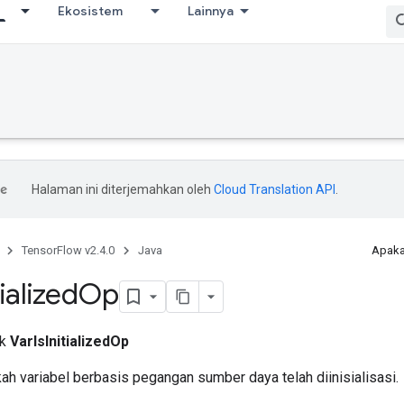
Ekosistem
Lainnya
Halaman ini diterjemahkan oleh
Cloud Translation API
.
TensorFlow v2.4.0
Java
Apaka
tialized
Op
ik
VarIsInitializedOp
h variabel berbasis pegangan sumber daya telah diinisialisasi.