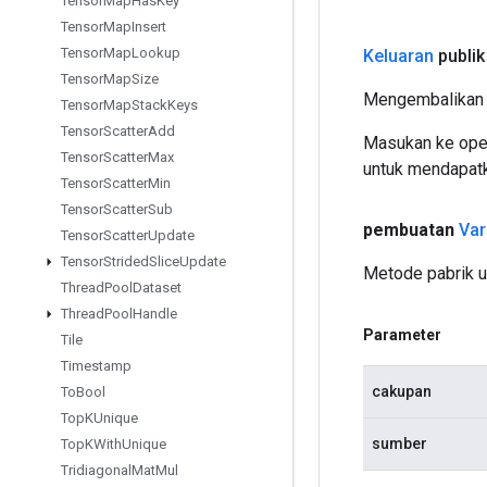
Tensor
Map
Has
Key
Tensor
Map
Insert
Tensor
Map
Lookup
Keluaran
publik
Tensor
Map
Size
Mengembalikan 
Tensor
Map
Stack
Keys
Tensor
Scatter
Add
Masukan ke oper
Tensor
Scatter
Max
untuk mendapatk
Tensor
Scatter
Min
Tensor
Scatter
Sub
pembuatan
Var
Tensor
Scatter
Update
Tensor
Strided
Slice
Update
Metode pabrik u
Thread
Pool
Dataset
Thread
Pool
Handle
Parameter
Tile
Timestamp
cakupan
To
Bool
Top
KUnique
sumber
Top
KWith
Unique
Tridiagonal
Mat
Mul