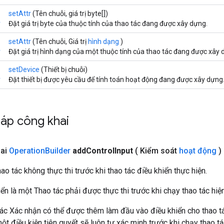
setAttr
(Tên chuỗi, giá trị byte[])
r
Đặt giá trị byte của thuộc tính của thao tác đang được xây dựng.
setAttr
(Tên chuỗi, Giá trị
hình dạng
)
r
Đặt giá trị hình dạng của một thuộc tính của thao tác đang được xây 
setDevice
(Thiết bị chuỗi)
r
Đặt thiết bị được yêu cầu để tính toán hoạt động đang được xây dựng
áp công khai
hai
Operation
Builder
add
Control
Input
( Kiểm soát
hoạt động
)
o tác không thực thi trước khi thao tác điều khiển thực hiện.
ển là một Thao tác phải được thực thi trước khi chạy thao tác hi
tác Xác nhận có thể được thêm làm đầu vào điều khiển cho thao tá
t điều kiện tiên quyết sẽ luôn tự xác minh trước khi chạy thao tá