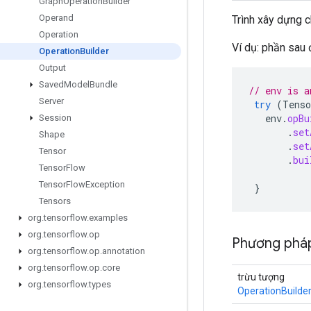
Graph
Operation
Builder
Operand
Trình xây dựng 
Operation
Ví dụ: phần sau 
Operation
Builder
Output
Saved
Model
Bundle
// env is a
Server
try
(
Tenso
env
.
opBu
Session
.
set
Shape
.
set
Tensor
.
bui
Tensor
Flow
Tensor
Flow
Exception
}
Tensors
org
.
tensorflow
.
examples
org
.
tensorflow
.
op
Phương pháp
org
.
tensorflow
.
op
.
annotation
org
.
tensorflow
.
op
.
core
trừu tượng
org
.
tensorflow
.
types
OperationBuilde