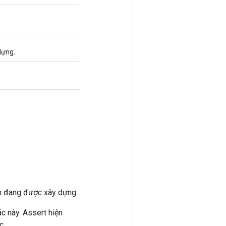
dựng.
.
ện đang được xây dựng.
c này. Assert hiện
c.