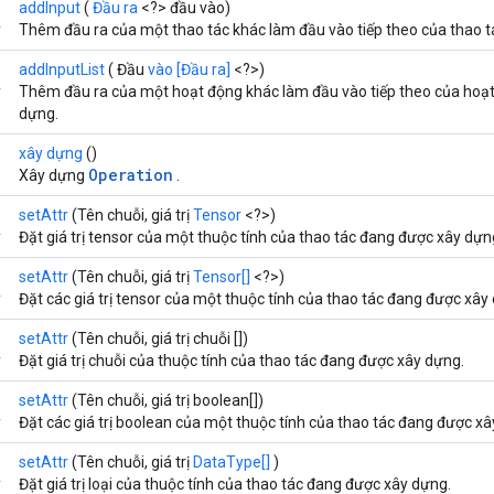
addInput
(
Đầu ra
<?> đầu vào)
r
Thêm đầu ra của một thao tác khác làm đầu vào tiếp theo của thao 
addInputList
( Đầu
vào [Đầu ra]
<?>)
r
Thêm đầu ra của một hoạt động khác làm đầu vào tiếp theo của hoạ
dựng.
xây dựng
()
Operation
Xây dựng
.
setAttr
(Tên chuỗi, giá trị
Tensor
<?>)
r
Đặt giá trị tensor của một thuộc tính của thao tác đang được xây dựn
setAttr
(Tên chuỗi, giá trị
Tensor[]
<?>)
r
Đặt các giá trị tensor của một thuộc tính của thao tác đang được xây
setAttr
(Tên chuỗi, giá trị chuỗi [])
r
Đặt giá trị chuỗi của thuộc tính của thao tác đang được xây dựng.
setAttr
(Tên chuỗi, giá trị boolean[])
r
Đặt các giá trị boolean của một thuộc tính của thao tác đang được xâ
setAttr
(Tên chuỗi, giá trị
DataType[]
)
r
Đặt giá trị loại của thuộc tính của thao tác đang được xây dựng.