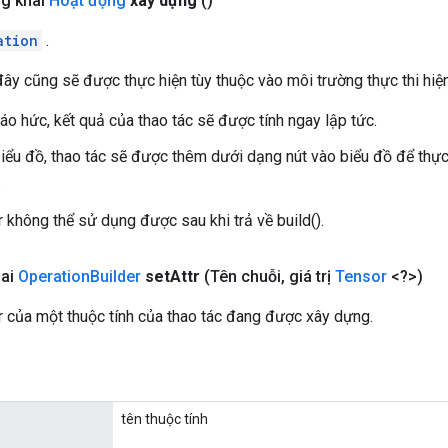
ng khai
Hoạt động
xây dựng
()
ation
.
y cũng sẽ được thực hiện tùy thuộc vào môi trường thực thi hiện 
áo hức, kết quả của thao tác sẽ được tính ngay lập tức.
iểu đồ, thao tác sẽ được thêm dưới dạng nút vào biểu đồ để thực 
.
 không thể sử dụng được sau khi trả về build().
hai
Operation
Builder
set
Attr
(Tên chuỗi
,
giá trị
Tensor
<?>)
or của một thuộc tính của thao tác đang được xây dựng.
tên thuộc tính