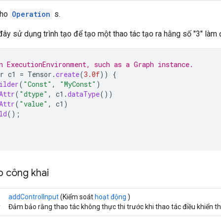
cho
Operation
s.
đây sử dụng trình tạo để tạo một thao tác tạo ra hằng số "3" làm 
n ExecutionEnvironment, such as a Graph instance.
r
c1
=
Tensor
.
create
(
3.0f
))
{
ilder
(
"Const"
,
"MyConst"
)
Attr
(
"dtype"
,
c1
.
dataType
())
Attr
(
"value"
,
c1
)
ld
();
 công khai
addControlInput
(Kiểm soát
hoạt động
)
r
Đảm bảo rằng thao tác không thực thi trước khi thao tác điều khiển th