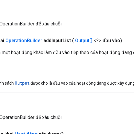
OperationBuilder để xâu chuỗi.
hai
Operation
Builder
add
Input
List
(
Output[]
<?> đầu vào)
 một hoạt động khác làm đầu vào tiếp theo của hoạt động đang
Output
nh sách
được cho là đầu vào của hoạt động đang được xây dựng
OperationBuilder để xâu chuỗi.