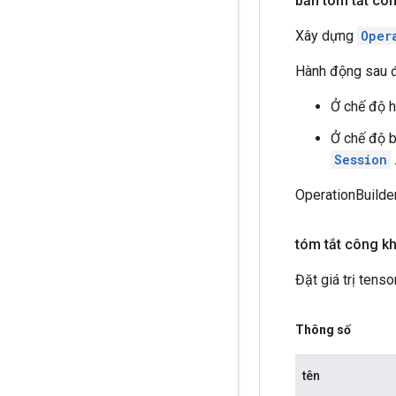
bản tóm tắt cô
Xây dựng
Oper
Hành động sau đâ
Ở chế độ h
Ở chế độ b
Session
OperationBuilder
tóm tắt công k
Đặt giá trị tens
Thông số
tên