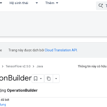
Hệ sinh thái
Thêm
Trang này được dịch bởi
Cloud Translation API
.
TensorFlow v2.5.0
Java
Thông tin này có hữ
ion
Builder
cộng
OperationBuilder
 đã biết
 dựng