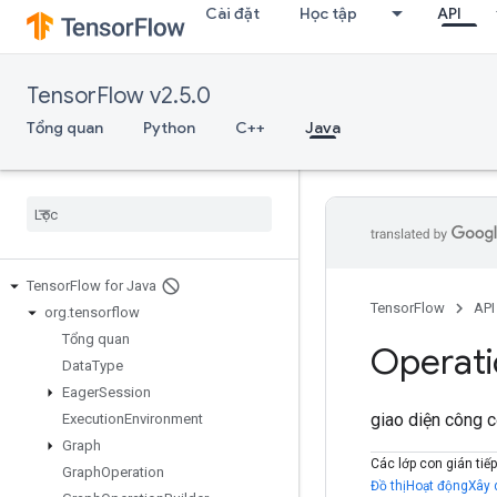
Cài đặt
Học tập
API
TensorFlow v2.5.0
Tổng quan
Python
C++
Java
Tensor
Flow for Java
TensorFlow
API
org
.
tensorflow
Tổng quan
Operat
Data
Type
Eager
Session
giao diện công 
Execution
Environment
Graph
Các lớp con gián tiếp
Graph
Operation
Đồ thịHoạt độngXây