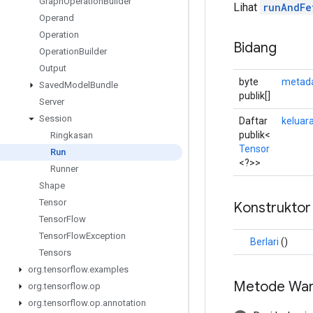
Graph
Operation
Builder
Lihat
runAndFe
Operand
Operation
Bidang
Operation
Builder
Output
byte
metad
Saved
Model
Bundle
publik[]
Server
Session
Daftar
keluar
publik<
Ringkasan
Tensor
Run
<?>>
Runner
Shape
Tensor
Konstruktor
Tensor
Flow
Tensor
Flow
Exception
Berlari
()
Tensors
org
.
tensorflow
.
examples
Metode War
org
.
tensorflow
.
op
org
.
tensorflow
.
op
.
annotation