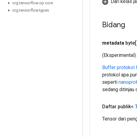
Dari kelas j
org
.
tensorflow
.
op
.
core
org
.
tensorflow
.
types
Bidang
metadata
byte[
(Eksperimental)
Buffer protokol
protokol apa pu
seperti
nanopro
sedang ditinjau 
Daftar publik<
Tensor dari pen