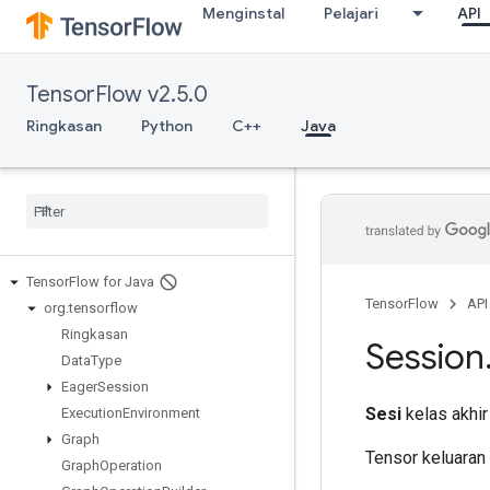
Menginstal
Pelajari
API
TensorFlow v2.5.0
Ringkasan
Python
C++
Java
Tensor
Flow for Java
TensorFlow
API
org
.
tensorflow
Ringkasan
Session
Data
Type
Eager
Session
Sesi
kelas akhir
Execution
Environment
Graph
Tensor keluaran
Graph
Operation