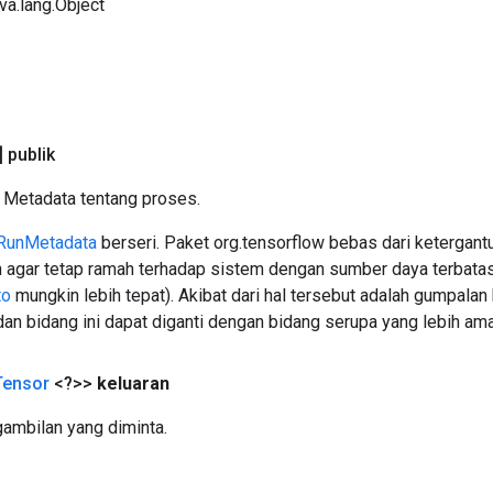
ava.lang.Object
] publik
: Metadata tentang proses.
 RunMetadata
berseri. Paket org.tensorflow bebas dari ketergant
n agar tetap ramah terhadap sistem dengan sumber daya terbata
to
mungkin lebih tepat). Akibat dari hal tersebut adalah gumpalan b
dan bidang ini dapat diganti dengan bidang serupa yang lebih ama
Tensor
<?>>
keluaran
gambilan yang diminta.