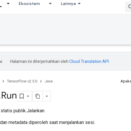
Ekosistem
Lainnya
Halaman ini diterjemahkan oleh
Cloud Translation API
.
TensorFlow v2.5.0
Java
Apaka
.
Run
 statis publik.Jalankan
 dan metadata diperoleh saat menjalankan sesi.