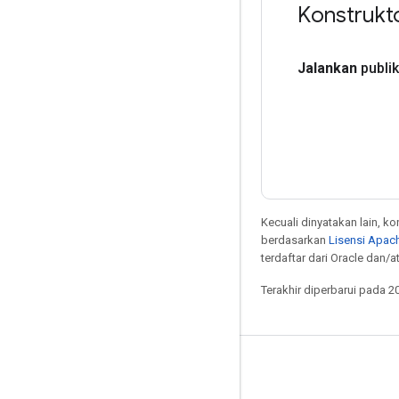
Konstrukto
Jalankan
publik
Kecuali dinyatakan lain, k
berdasarkan
Lisensi Apach
terdaftar dari Oracle dan/
Terakhir diperbarui pada 2
Tetap terhubung