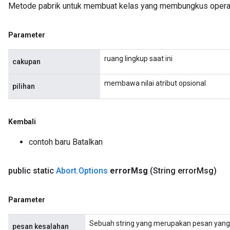
Metode pabrik untuk membuat kelas yang membungkus operasi
Parameter
t
ruang lingkup saat ini
cakupan
membawa nilai atribut opsional
pilihan
Kembali
source
contoh baru Batalkan
leOp
public static
Abort
.
Options
error
Msg
(String error
Msg)
Parameter
Sebuah string yang merupakan pesan yang 
pesan kesalahan