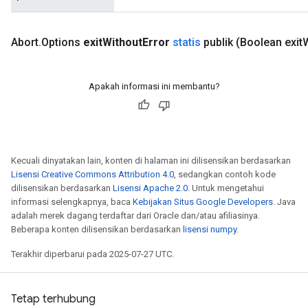
Abort
.
Options
exit
Without
Error
statis
publik
(Boolean exit
W
Apakah informasi ini membantu?
Flush
Kecuali dinyatakan lain, konten di halaman ini dilisensikan berdasarkan
eHandleOp
Lisensi Creative Commons Attribution 4.0
, sedangkan contoh kode
dilisensikan berdasarkan
Lisensi Apache 2.0
. Untuk mengetahui
informasi selengkapnya, baca
Kebijakan Situs Google Developers
. Java
adalah merek dagang terdaftar dari Oracle dan/atau afiliasinya.
ureSplit
Beberapa konten dilisensikan berdasarkan
lisensi numpy
.
Terakhir diperbarui pada 2025-07-27 UTC.
Tetap terhubung