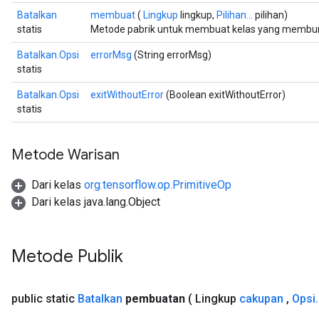
Batalkan
membuat
(
Lingkup
lingkup,
Pilihan...
pilihan)
statis
Metode pabrik untuk membuat kelas yang membung
Batalkan.Opsi
errorMsg
(String errorMsg)
statis
Batalkan.Opsi
exitWithoutError
(Boolean exitWithoutError)
statis
Metode Warisan
Dari kelas
org.tensorflow.op.PrimitiveOp
Dari kelas java.lang.Object
Metode Publik
public static
Batalkan
pembuatan
( Lingkup
cakupan
,
Opsi
.