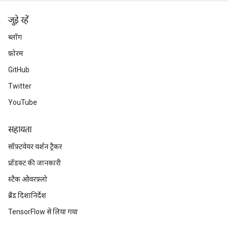
leOp
जुड़े रहें
ब्लॉग
फ़ोरम
GitHub
Twitter
YouTube
सहायता
सॉफ़्टवेयर वर्शन ट्रैकर
प्रॉडक्ट की जानकारी
Flush
स्टैक ओवरफ़्लो
ब्रैंड दिशानिर्देश
eHandleOp
TensorFlow से लिया गया