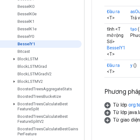
Bessel
K0
Đầu ra
asOu
Bessel
K0e
<T>
Trả 
Bessel
K1
tĩnh <T
tạo
Bessel
K1e
mở rộng
Phươ
Bessel
Y0
Số>
Bessel
Y1
BesselY1
Bitcast
<T>
Block
LSTM
Đầu ra
y
()
Block
LSTMGrad
<T>
Block
LSTMGrad
V2
Block
LSTMV2
Boosted
Trees
Aggregate
Stats
Phương pháp
Boosted
Trees
Bucketize
Boosted
Trees
Calculate
Best
Từ lớp
org.t
Feature
Split
Từ lớp java.
Boosted
Trees
Calculate
Best
Từ giao diệ
Feature
Split
V2
Boosted
Trees
Calculate
Best
Gains
Per
Feature