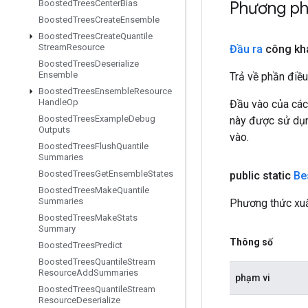
Phương ph
Boosted
Trees
Center
Bias
Boosted
Trees
Create
Ensemble
Boosted
Trees
Create
Quantile
Stream
Resource
Đầu ra
công kh
Boosted
Trees
Deserialize
Ensemble
Trả về phần điều
Boosted
Trees
Ensemble
Resource
Handle
Op
Đầu vào của các
Boosted
Trees
Example
Debug
này được sử dụng
Outputs
vào.
Boosted
Trees
Flush
Quantile
Summaries
Boosted
Trees
Get
Ensemble
States
public static
Be
Boosted
Trees
Make
Quantile
Summaries
Phương thức xuấ
Boosted
Trees
Make
Stats
Summary
Thông số
Boosted
Trees
Predict
Boosted
Trees
Quantile
Stream
Resource
Add
Summaries
phạm vi
Boosted
Trees
Quantile
Stream
Resource
Deserialize