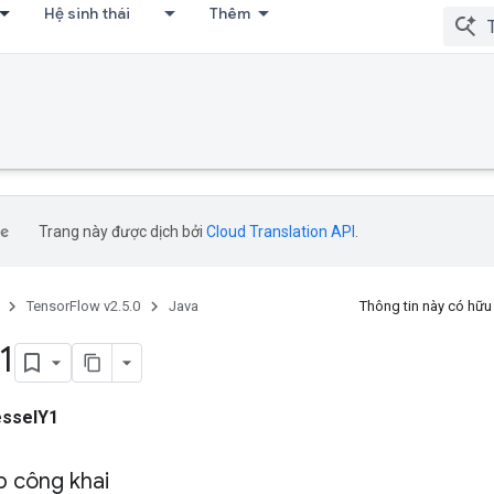
Hệ sinh thái
Thêm
Trang này được dịch bởi
Cloud Translation API
.
TensorFlow v2.5.0
Java
Thông tin này có hữ
1
sselY1
 công khai