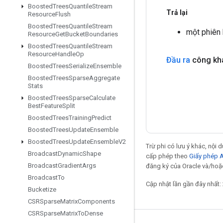
Boosted
Trees
Quantile
Stream
Trả lại
Resource
Flush
Boosted
Trees
Quantile
Stream
một phiên
Resource
Get
Bucket
Boundaries
Boosted
Trees
Quantile
Stream
Resource
Handle
Op
Đầu ra
công kh
Boosted
Trees
Serialize
Ensemble
Boosted
Trees
Sparse
Aggregate
Stats
Boosted
Trees
Sparse
Calculate
Best
Feature
Split
Boosted
Trees
Training
Predict
Boosted
Trees
Update
Ensemble
Boosted
Trees
Update
Ensemble
V2
Trừ phi có lưu ý khác, nội
Broadcast
Dynamic
Shape
cấp phép theo
Giấy phép 
Broadcast
Gradient
Args
đăng ký của Oracle và/hoặc
Broadcast
To
Cập nhật lần gần đây nhất:
Bucketize
CSRSparse
Matrix
Components
CSRSparse
Matrix
To
Dense