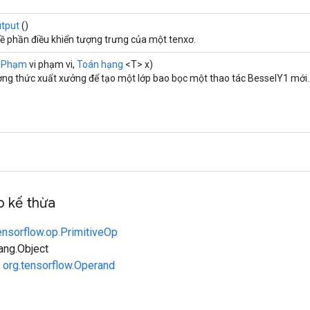
tput
()
về phần điều khiển tượng trưng của một tenxơ.
(
Phạm
vi phạm vi,
Toán hạng
<T> x)
ng thức xuất xưởng để tạo một lớp bao bọc một thao tác BesselY1 mới.
 kế thừa
ensorflow.op.PrimitiveOp
lang.Object
n
org.tensorflow.Operand