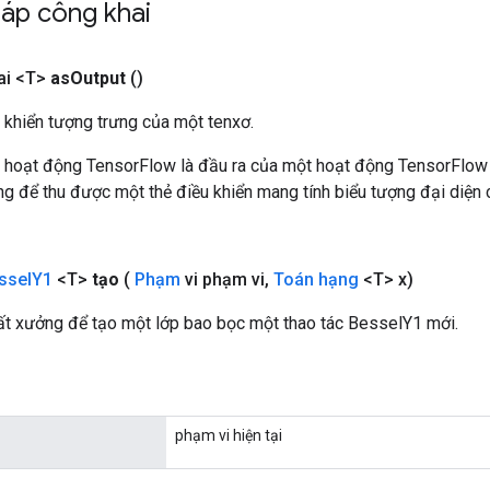
áp công khai
ai <T>
as
Output
()
 khiển tượng trưng của một tenxơ.
 hoạt động TensorFlow là đầu ra của một hoạt động TensorFlow
 để thu được một thẻ điều khiển mang tính biểu tượng đại diện c
ssel
Y1
<T>
tạo
(
Phạm
vi phạm vi
,
Toán hạng
<T> x)
t xưởng để tạo một lớp bao bọc một thao tác BesselY1 mới.
phạm vi hiện tại