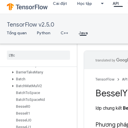
Cài đặt
Học tập
API
AssignSub
AssignSubVariableOp
AssignVariableOp
TensorFlow v2.5.0
AutoShardDataset
BandedTriangularSolve
Tổng quan
Python
C++
Java
Barrier
Barrier
Close
Barrier
Incomplete
Size
Barrier
Insert
Many
Barrier
Ready
Size
Barrier
Take
Many
Batch
TensorFlow
API
Batch
Mat
Mul
V2
Bessel
Y
Batch
To
Space
Batch
To
Space
Nd
Bessel
I0
lớp chung kết
Be
Bessel
I1
Bessel
J0
Phương pháp
Bessel
J1