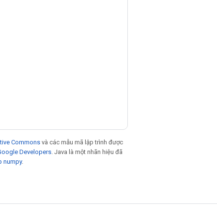
eative Commons
và các mẫu mã lập trình được
 Google Developers
. Java là một nhãn hiệu đã
p numpy
.