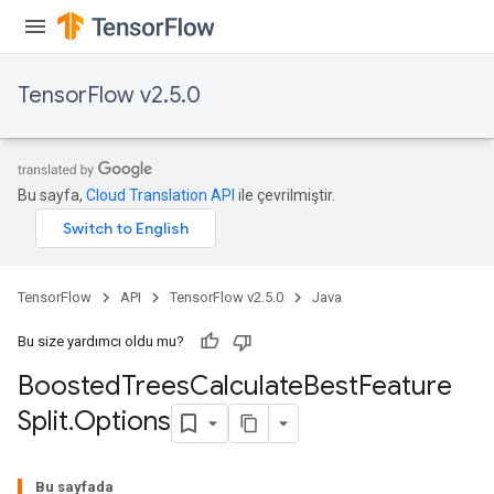
TensorFlow v2.5.0
Bu sayfa,
Cloud Translation API
ile çevrilmiştir.
TensorFlow
API
TensorFlow v2.5.0
Java
Bu size yardımcı oldu mu?
Boosted
Trees
Calculate
Best
Feature
Split
.
Options
t
Bu sayfada