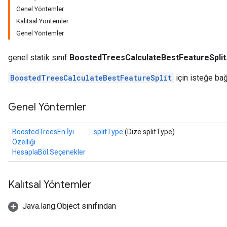
Genel Yöntemler
Kalıtsal Yöntemler
Genel Yöntemler
genel statik sınıf
BoostedTreesCalculateBestFeatureSplit
source
BoostedTreesCalculateBestFeatureSplit
için isteğe bağ
Genel Yöntemler
leOp
BoostedTreesEn İyi
splitType
(Dize splitType)
Özelliği
HesaplaBöl.Seçenekler
Kalıtsal Yöntemler
Java.lang.Object sınıfından