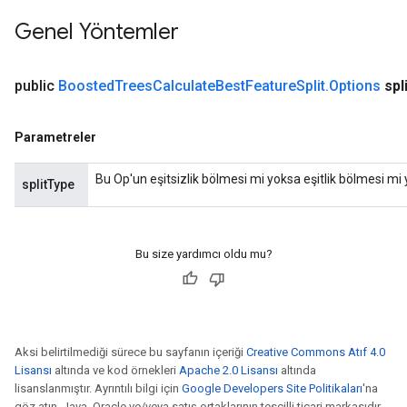
Genel Yöntemler
Flush
public
Boosted
Trees
Calculate
Best
Feature
Split
.
Options
spl
eHandleOp
Parametreler
Bu Op'un eşitsizlik bölmesi mi yoksa eşitlik bölmesi mi 
splitType
ureSplit
Bu size yardımcı oldu mu?
Aksi belirtilmediği sürece bu sayfanın içeriği
Creative Commons Atıf 4.0
Lisansı
altında ve kod örnekleri
Apache 2.0 Lisansı
altında
lisanslanmıştır. Ayrıntılı bilgi için
Google Developers Site Politikaları
'na
göz atın. Java, Oracle ve/veya satış ortaklarının tescilli ticari markasıdır.