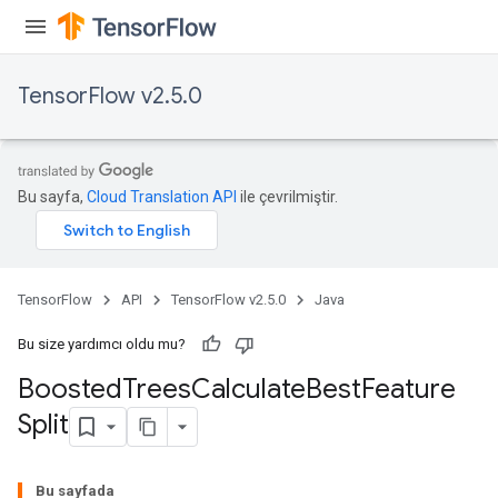
TensorFlow v2.5.0
Bu sayfa,
Cloud Translation API
ile çevrilmiştir.
TensorFlow
API
TensorFlow v2.5.0
Java
Bu size yardımcı oldu mu?
Boosted
Trees
Calculate
Best
Feature
Split
t
Bu sayfada