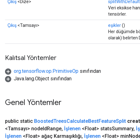
Çıkış
<Dize>
splitWithDefault
Veri eksikse han
tensörler.
Çıkış
<Tamsayı>
eşikler
()
Her düğümde bölm
olarak) belirten 
Kalıtsal Yöntemler
org.tensorflow.op.PrimitiveOp
sınıfından
Java.lang.Object sınıfından
Genel Yöntemler
public static
Boosted
Trees
Calculate
Best
Feature
Split
crea
<Tamsayı> node
Id
Range
,
İşlenen
<Float> stats
Summary
,
İ
İşlenen
<Float> ağaç Karmaşıklığı
,
İşlenen
<Float> min
Nod