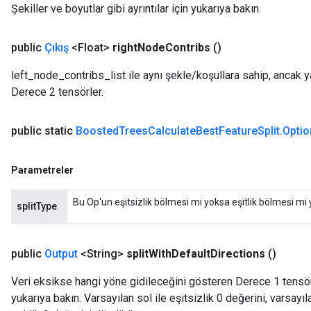
Şekiller ve boyutlar gibi ayrıntılar için yukarıya bakın.
public
Çıkış
<Float>
right
Node
Contribs
()
left_node_contribs_list ile aynı şekle/koşullara sahip, ancak 
Derece 2 tensörler.
public static
Boosted
Trees
Calculate
Best
Feature
Split
.
Optio
Parametreler
Bu Op'un eşitsizlik bölmesi mi yoksa eşitlik bölmesi mi 
splitType
public
Output
<String>
split
With
Default
Directions
()
Veri eksikse hangi yöne gidileceğini gösteren Derece 1 tensörler
yukarıya bakın. Varsayılan sol ile eşitsizlik 0 değerini, varsayıla