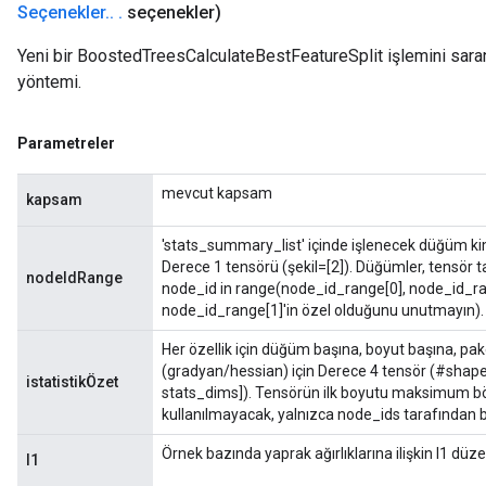
Seçenekler
.
.
.
seçenekler)
Yeni bir BoostedTreesCalculateBestFeatureSplit işlemini saran 
yöntemi.
Parametreler
mevcut kapsam
kapsam
'stats_summary_list' içinde işlenecek düğüm kimlik
Derece 1 tensörü (şekil=[2]). Düğümler, tensör ta
nodeIdRange
node_id in range(node_id_range[0], node_id_rang
node_id_range[1]'in özel olduğunu unutmayın).
Her özellik için düğüm başına, boyut başına, pake
(gradyan/hessian) için Derece 4 tensör (#shap
istatistikÖzet
stats_dims]). Tensörün ilk boyutu maksimum bö
kullanılmayacak, yalnızca node_ids tarafından bel
Örnek bazında yaprak ağırlıklarına ilişkin l1 dü
l1