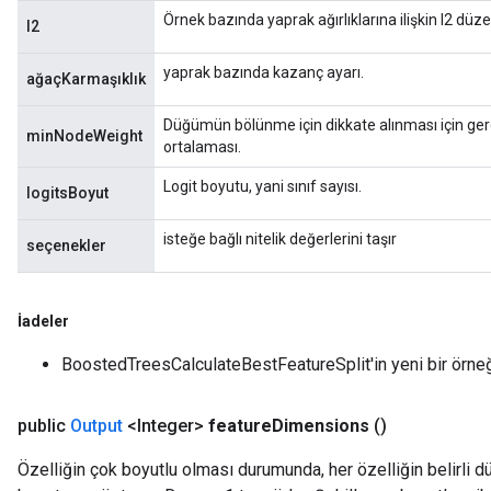
Örnek bazında yaprak ağırlıklarına ilişkin l2 dü
l2
yaprak bazında kazanç ayarı.
ağaçKarmaşıklık
Düğümün bölünme için dikkate alınması için g
minNodeWeight
ortalaması.
Logit boyutu, yani sınıf sayısı.
logitsBoyut
isteğe bağlı nitelik değerlerini taşır
seçenekler
İadeler
BoostedTreesCalculateBestFeatureSplit'in yeni bir örne
public
Output
<Integer>
feature
Dimensions
()
Özelliğin çok boyutlu olması durumunda, her özelliğin belirli d