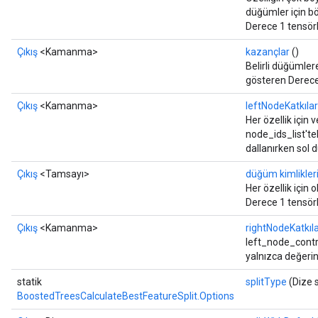
düğümler için bö
Derece 1 tensörl
Çıkış
<Kamanma>
kazançlar
()
Belirli düğümlere
gösteren Derece 
Çıkış
<Kamanma>
leftNodeKatkılar
Her özellik için
node_ids_list'tek
dallanırken sol 
Çıkış
<Tamsayı>
düğüm kimlikler
Her özellik için
Derece 1 tensörl
Çıkış
<Kamanma>
rightNodeKatkıl
left_node_contri
yalnızca değerin
statik
splitType
(Dize 
BoostedTreesCalculateBestFeatureSplit.Options