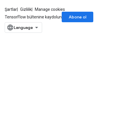
Şartlar
Gizlilik
Manage cookies
Abone ol
TensorFlow bültenine kaydolun
sGradAccumDebug
rs
ersGradAccumDebug