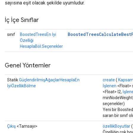
sayısına eşit olacak şekilde uyumludur.
İç İçe Sınıflar
Flush
Boosted
Trees
Calculate
Best
sınıf
BoostedTreesEn İyi
Özelliği
HesaplaBöl.Seçenekler
eHandleOp
Genel Yöntemler
ureSplit
Statik
GüçlendirilmişAğaçlarHesaplaEn
create
(
Kapsa
İyiÖzellikBölme
İşlenen
<Float>
<Float> l2,
İşlen
minNodeWeight,
seçenekler)
Yeni bir Booste
saran bir sınıf 
Çıkış
<Tamsayı>
özellikBoyutlar
(
Özelliğin çok bo