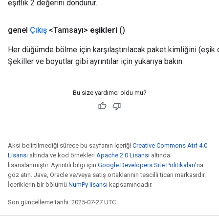
eşitlik 2 değerini döndürür.
genel
Çıkış
<Tamsayı>
eşikleri
()
Her düğümde bölme için karşılaştırılacak paket kimliğini (eşik 
Şekiller ve boyutlar gibi ayrıntılar için yukarıya bakın.
Bu size yardımcı oldu mu?
Aksi belirtilmediği sürece bu sayfanın içeriği
Creative Commons Atıf 4.0
Lisansı
altında ve kod örnekleri
Apache 2.0 Lisansı
altında
lisanslanmıştır. Ayrıntılı bilgi için
Google Developers Site Politikaları
'na
göz atın. Java, Oracle ve/veya satış ortaklarının tescilli ticari markasıdır.
İçeriklerin bir bölümü
NumPy lisansı
kapsamındadır.
Son güncelleme tarihi: 2025-07-27 UTC.