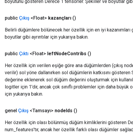
boyutunu gösteren Derece 1 tensörler. Şekiller ve boyutlar gibi a
public
Çıkış
<Float>
kazançları
()
Batch
Belirli düğümlere bölünecek her özellik için en iyi kazanımları
boyutlar gibi ayrıntılar için yukarıya bakın.
atch
public
Çıktı
<Float>
left
Node
Contribs
()
Her özellik için verilen eşiğe göre ana düğümlerden (çıkış nod
verilir) sol yöne dallanırken sol düğümlerin katkısını gösteren
değerine eklenerek sol düğüm değerini oluşturmak için kullanıla
logitler için 1'dir, ancak çok sınıflı problemler için daha büyük ol
için yukarıya bakın.
genel
Çıkış
<Tamsayı>
node
Ids
()
Her özellik için olası bölünmüş düğüm kimliklerini gösteren De
num_features'tır, ancak her özellik farklı olası düğümler sağlad