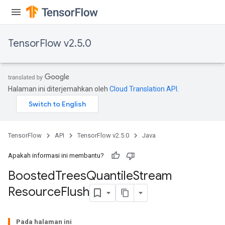
source
TensorFlow v2.5.0
leOp
Halaman ini diterjemahkan oleh
Cloud Translation API
.
TensorFlow
API
TensorFlow v2.5.0
Java
Apakah informasi ini membantu?
Boosted
Trees
Quantile
Stream
Resource
Flush
Flush
Pada halaman ini