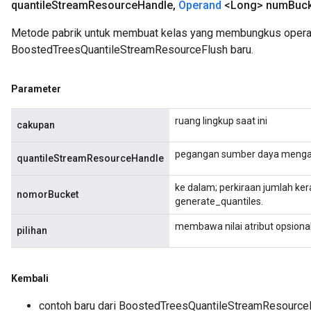
quantile
Stream
Resource
Handle
,
Operand
<Long> num
Buc
Metode pabrik untuk membuat kelas yang membungkus opera
BoostedTreesQuantileStreamResourceFlush baru.
Parameter
ruang lingkup saat ini
cakupan
pegangan sumber daya menga
quantileStreamResourceHandle
ke dalam; perkiraan jumlah ke
nomorBucket
generate_quantiles.
membawa nilai atribut opsiona
pilihan
Kembali
contoh baru dari BoostedTreesQuantileStreamResource