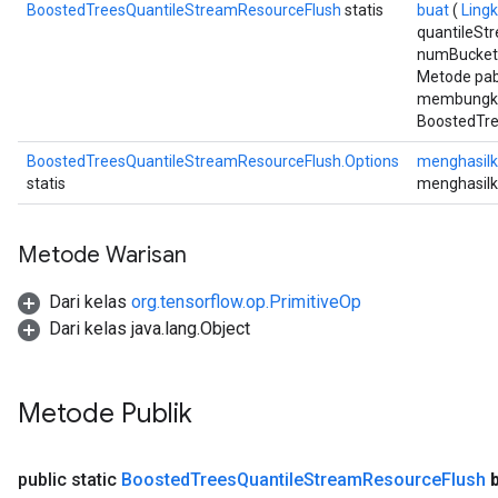
BoostedTreesQuantileStreamResourceFlush
statis
buat
(
Ling
quantileSt
numBucket
Metode pab
membungku
BoostedTre
BoostedTreesQuantileStreamResourceFlush.Options
menghasilk
statis
menghasilk
Metode Warisan
Dari kelas
org.tensorflow.op.PrimitiveOp
Dari kelas java.lang.Object
Metode Publik
public static
Boosted
Trees
Quantile
Stream
Resource
Flush