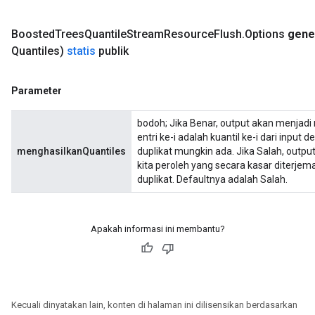
Boosted
Trees
Quantile
Stream
Resource
Flush
.
Options
gene
Quantiles)
statis
publik
Parameter
bodoh; Jika Benar, output akan menjadi
entri ke-i adalah kuantil ke-i dari input 
menghasilkanQuantiles
duplikat mungkin ada. Jika Salah, output
kita peroleh yang secara kasar diterje
duplikat. Defaultnya adalah Salah.
Apakah informasi ini membantu?
Kecuali dinyatakan lain, konten di halaman ini dilisensikan berdasarkan