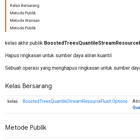
Kelas Bersarang
Metode Publik
Metode Warisan
eHandleOp
Metode Publik
kelas akhir publik
BoostedTreesQuantileStreamResource
ureSplit
Hapus ringkasan untuk sumber daya aliran kuantil.
Sebuah operasi yang menghapus ringkasan untuk sumber daya a
Kelas Bersarang
kelas
BoostedTreesQuantileStreamResourceFlush.Options
Atr
Qu
Metode Publik