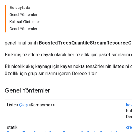
Bu sayfada
eHandleOp
Genel Yöntemler
Kalıtsal Yöntemler
Genel Yöntemler
ureSplit
genel final sınıfı
BoostedTreesQuantileStreamResourceG
Birikmiş özetlere dayalı olarak her özellik için paket sınırlarını 
Bir nicelik akış kaynağı için kayan nokta tensörlerinin listesini 
özellik için grup sınırlarını içeren Derece 1'dir.
Genel Yöntemler
Liste<
Çıkış
<Kamanma>>
kov
bat
Der
statik
cr