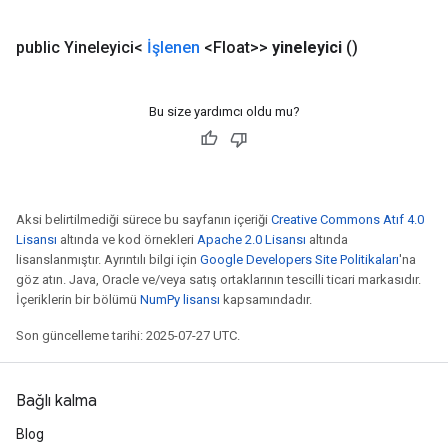
public Yineleyici<
İşlenen
<Float>>
yineleyici
()
Bu size yardımcı oldu mu?
Aksi belirtilmediği sürece bu sayfanın içeriği
Creative Commons Atıf 4.0
Lisansı
altında ve kod örnekleri
Apache 2.0 Lisansı
altında
lisanslanmıştır. Ayrıntılı bilgi için
Google Developers Site Politikaları
'na
göz atın. Java, Oracle ve/veya satış ortaklarının tescilli ticari markasıdır.
İçeriklerin bir bölümü
NumPy lisansı
kapsamındadır.
Son güncelleme tarihi: 2025-07-27 UTC.
Bağlı kalma
Blog