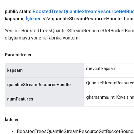
public static
Boosted
Trees
Quantile
Stream
Resource
Get
Buc
kapsamı
,
İşlenen
<?> quantile
Stream
Resource
Handle
,
Lon
Yeni bir BoostedTreesQuantileStreamResourceGetBucketBoundar
oluşturmaya yönelik fabrika yöntemi.
Parametreler
mevcut kapsam
kapsam
QuantileStreamResource'a
quantileStreamResourceHandle
çıkarsanmış int; Kova sınırl
numFeatures
İadeler
BoostedTreesQuantileStreamResourceGetBucketBoundari