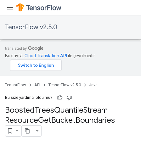
source
TensorFlow v2.5.0
leOp
Bu sayfa,
Cloud Translation API
ile çevrilmiştir.
TensorFlow
API
TensorFlow v2.5.0
Java
Bu size yardımcı oldu mu?
Boosted
Trees
Quantile
Stream
Resource
Get
Bucket
Boundaries
Flush