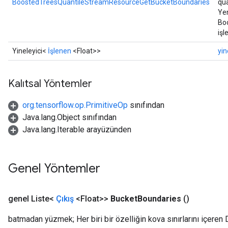
BoostedTreesQuantileStreamResourceGetBucketBoundaries
qu
Yen
Bo
işl
Yineleyici<
İşlenen
<Float>>
yin
Kalıtsal Yöntemler
org.tensorflow.op.PrimitiveOp
sınıfından
Java.lang.Object sınıfından
Java.lang.Iterable arayüzünden
Genel Yöntemler
genel Liste<
Çıkış
<Float>>
Bucket
Boundaries
()
batmadan yüzmek; Her biri bir özelliğin kova sınırlarını içeren 