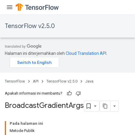
TensorFlow v2.5.0
Flush
Halaman ini diterjemahkan oleh
Cloud Translation API
.
eHandleOp
TensorFlow
API
TensorFlow v2.5.0
Java
Apakah informasi ini membantu?
ureSplit
Broadcast
Gradient
Args
Pada halaman ini
Metode Publik