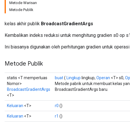
Metode Warisan
Metode Publik
kelas akhir publik
BroadcastGradientArgs
Kembalikan indeks reduksi untuk menghitung gradien s0 op s1
Ini biasanya digunakan oleh perhitungan gradien untuk operasi
Metode Publik
statis <T memperluas
buat
(
Lingkup
lingkup,
Operan
<T> s0,
Op
Nomor>
Metode pabrik untuk membuat kelas ya
BroadcastGradientArgs
BroadcastGradientArgs baru.
<T>
Keluaran
<T>
r0
()
Keluaran
<T>
r1
()