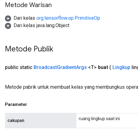
Metode Warisan
Dari kelas
org.tensorflow.op.PrimitiveOp
Dari kelas java.lang.Object
Metode Publik
public static
Broadcast
Gradient
Args
<T>
buat
(
Lingkup
lin
Metode pabrik untuk membuat kelas yang membungkus operas
Parameter
ruang lingkup saat ini
cakupan