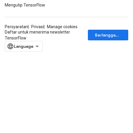
Mengutip TensorFlow
Persyaratan
Privasi
Manage cookies
Daftar untuk menerima newsletter
Berlangganan
TensorFlow
Batch
atch