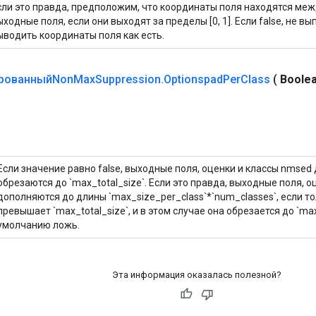
сли это правда, предположим, что координаты поля находятся межд
ыходные поля, если они выходят за пределы [0, 1]. Если false, не в
ыводить координаты поля как есть.
ированныйNon
Max
Suppression
.
Optionspad
Per
Class
(
Boole
Если значение равно false, выходные поля, оценки и классы nmsed
обрезаются до `max_total_size`. Если это правда, выходные поля, 
дополняются до длины `max_size_per_class`*`num_classes`, если то
превышает `max_total_size`, и в этом случае она обрезается до `max
умолчанию ложь.
Эта информация оказалась полезной?