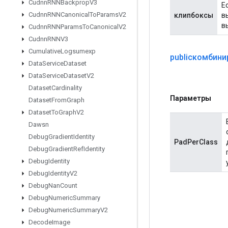
Cudnn
RNNBackprop
V3
Е
Cudnn
RNNCanonical
To
Params
V2
клипбоксы
в
в
Cudnn
RNNParams
To
Canonical
V2
Cudnn
RNNV3
Cumulative
Logsumexp
publicкомбин
Data
Service
Dataset
Data
Service
Dataset
V2
Dataset
Cardinality
Параметры
Dataset
From
Graph
Dataset
To
Graph
V2
Dawsn
Debug
Gradient
Identity
PadPerClass
Debug
Gradient
Ref
Identity
Debug
Identity
Debug
Identity
V2
Debug
Nan
Count
Debug
Numeric
Summary
Debug
Numeric
Summary
V2
Decode
Image