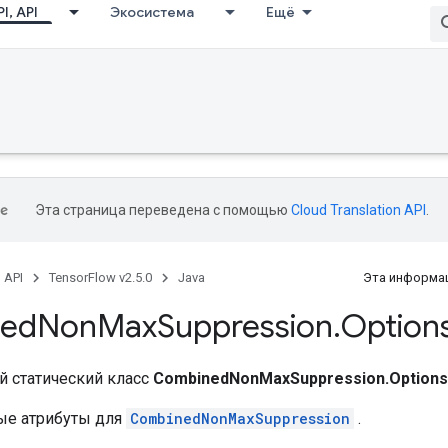
I, API
Экосистема
Ещё
Эта страница переведена с помощью
Cloud Translation API
.
, API
TensorFlow v2.5.0
Java
Эта информац
ed
Non
Max
Suppression
.
Option
 статический класс
CombinedNonMaxSuppression.Options
ые атрибуты для
CombinedNonMaxSuppression
.