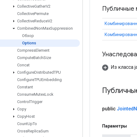
Collective
Gather
V2
Публичные 
Collective
Permute
Collective
Reduce
V2
Комбинированн
Combined
Non
Max
Suppression
Комбинированн
Обзор
Options
Compress
Element
Унаследова
Compute
Batch
Size
Concat
Из класса ja
Configure
Distributed
TPU
Configure
TPUEmbedding
Constant
Публичны
Consume
Mutex
Lock
Control
Trigger
public
Jointed
N
Copy
Copy
Host
Count
Up
To
Параметры
Cross
Replica
Sum