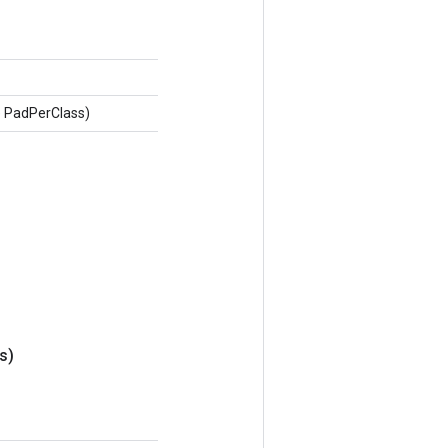
 PadPerClass)
s)