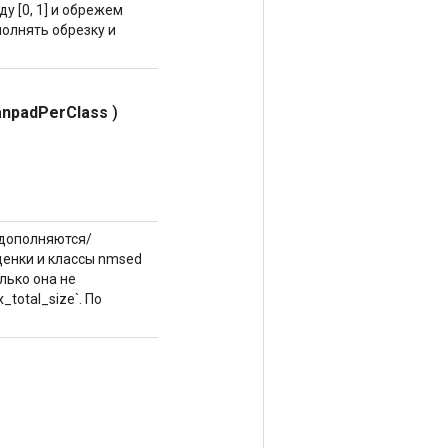
у [0, 1] и обрежем
ыполнять обрезку и
anpad
Per
Class
)
 дополняются/
оценки и классы nmsed
лько она не
_total_size`. По