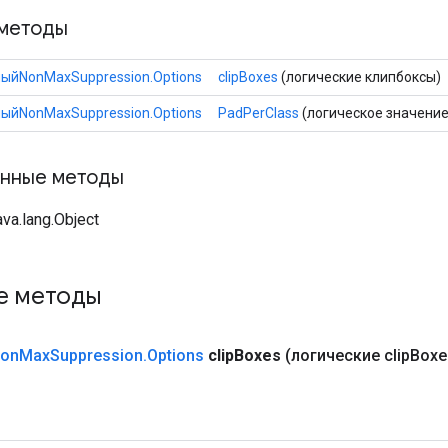
методы
ыйNonMaxSuppression.Options
clipBoxes
(логические клипбоксы)
ыйNonMaxSuppression.Options
PadPerClass
(логическое значение
нные методы
va.lang.Object
е методы
on
Max
Suppression
.
Options
clip
Boxes
(логические clip
Boxe