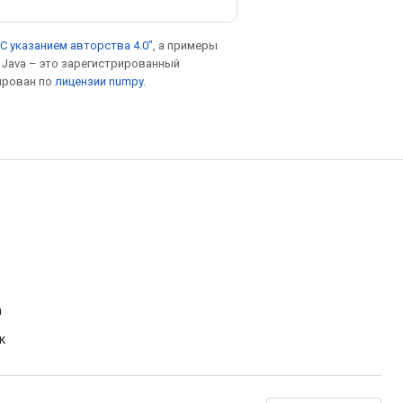
С указанием авторства 4.0"
, а примеры
. Java – это зарегистрированный
ирован по
лицензии numpy
.
а
к