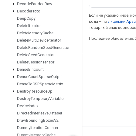
Decode
Padded
Raw
Decode
Proto
Если не указано иное, к
Deep
Copy
кода – по
лицензии Apac
Delete
Iterator
товарный знак корпорац
Delete
Memory
Cache
Последнее обновление: 2
Delete
Multi
Device
Iterator
Delete
Random
Seed
Generator
Delete
Seed
Generator
Delete
Session
Tensor
Мы в социальных сетях
Dense
Bincount
Блог
Dense
Count
Sparse
Output
Dense
To
CSRSparse
Matrix
Форум
Destroy
Resource
Op
GitHub
Destroy
Temporary
Variable
Twitter
Device
Index
Directed
Interleave
Dataset
YouTube
Draw
Bounding
Boxes
V2
Dummy
Iteration
Counter
Dummy
Memory
Cache