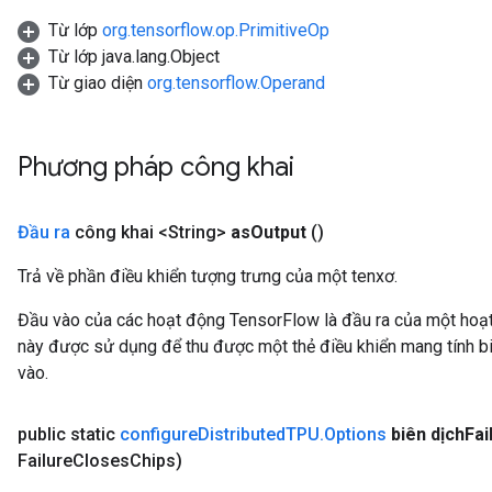
Từ lớp
org.tensorflow.op.PrimitiveOp
Từ lớp java.lang.Object
Từ giao diện
org.tensorflow.Operand
Phương pháp công khai
Đầu ra
công khai <String>
as
Output
()
Trả về phần điều khiển tượng trưng của một tenxơ.
Đầu vào của các hoạt động TensorFlow là đầu ra của một ho
này được sử dụng để thu được một thẻ điều khiển mang tính bi
vào.
public static
configure
Distributed
TPU
.
Options
biên dịch
Fai
Failure
Closes
Chips)