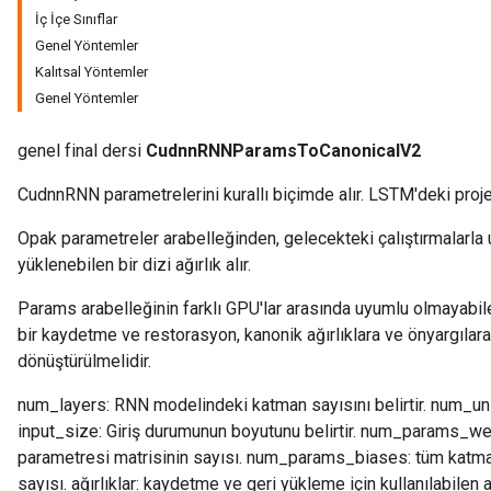
İç İçe Sınıflar
Genel Yöntemler
Kalıtsal Yöntemler
Genel Yöntemler
genel final dersi
CudnnRNNParamsToCanonicalV2
CudnnRNN parametrelerini kurallı biçimde alır. LSTM'deki proj
Opak parametreler arabelleğinden, gelecekteki çalıştırmalarla 
yüklenebilen bir dizi ağırlık alır.
Params arabelleğinin farklı GPU'lar arasında uyumlu olmayabil
bir kaydetme ve restorasyon, kanonik ağırlıklara ve önyargılar
dönüştürülmelidir.
num_layers: RNN modelindeki katman sayısını belirtir. num_unit
input_size: Giriş durumunun boyutunu belirtir. num_params_weig
parametresi matrisinin sayısı. num_params_biases: tüm katman
sayısı. ağırlıklar: kaydetme ve geri yükleme için kullanılabilen ağ