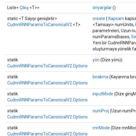
Liste<
Çıkış
<T>>
önyargılar
()
static <T Sayıyı genişletir>
create
(
Kapsam
kaps
CudnnRNNParamsToCanonicalV2
<T>
<Tamsayı> numUnits,
parametreleri, Uzun 
numParamsBiases,
Se
Yeni bir CudnnRNNPara
oluşturmaya yönelik fa
statik
yön
(Dize yönü)
CudnnRNNParamsToCanonicalV2.Options
statik
bırakma
(Kayanma bır
Batch
CudnnRNNParamsToCanonicalV2.Options
atch
statik
inputMode
(Dize giriş
CudnnRNNParamsToCanonicalV2.Options
statik
numProj
(Uzun numPro
CudnnRNNParamsToCanonicalV2.Options
statik
rnnMode
(Dize rnnMo
CudnnRNNParamsToCanonicalV2.Options