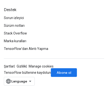
Destek
Sorun izleyici
Sürüm notları
sGradAccumDebug
rs
Stack Overflow
ersGradAccumDebug
Marka kuralları
rs
TensorFlow'dan Alıntı Yapma
ersGradAccumDebug
Parameters
Şartlar
Gizlilik
Manage cookies
GradAccumDebug
Abone ol
TensorFlow bültenine kaydolun
rParameters
torParametersGradAccumDebug
Parameters
ters
tersGradAccumDebug
arameters
ParametersGradAccumDebug