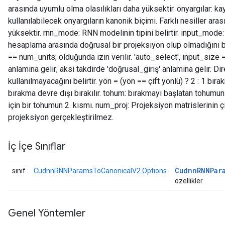
arasında uyumlu olma olasılıkları daha yüksektir. önyargılar: k
kullanılabilecek önyargıların kanonik biçimi. Farklı nesiller ara
yüksektir. rnn_mode: RNN modelinin tipini belirtir. input_mode:
hesaplama arasında doğrusal bir projeksiyon olup olmadığını bel
== num_units; olduğunda izin verilir. 'auto_select', input_size
anlamına gelir; aksi takdirde 'doğrusal_giriş' anlamına gelir. Dir
kullanılmayacağını belirtir. yön = (yön == çift yönlü) ? 2 : 1 bır
bırakma devre dışı bırakılır. tohum: bırakmayı başlatan tohumu
için bir tohumun 2. kısmı. num_proj: Projeksiyon matrislerinin çı
projeksiyon gerçekleştirilmez.
İç İçe Sınıflar
Cudnn
RNNPar
sınıf
CudnnRNNParamsToCanonicalV2.Options
özellikler
Genel Yöntemler