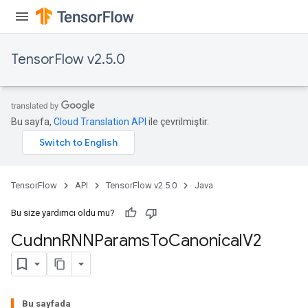
TensorFlow v2.5.0
Bu sayfa,
Cloud Translation API
ile çevrilmiştir.
TensorFlow
API
TensorFlow v2.5.0
Java
Bu size yardımcı oldu mu?
Cudnn
RNNParams
To
Canonical
V2
Bu sayfada