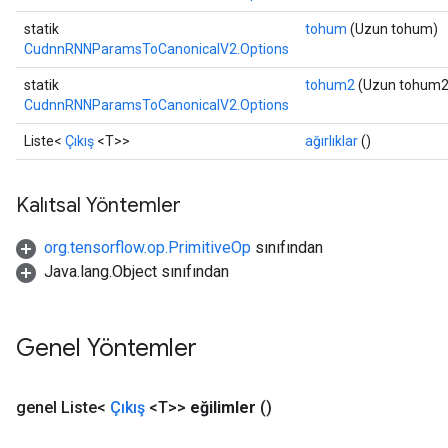
statik
tohum
(Uzun tohum)
CudnnRNNParamsToCanonicalV2.Options
statik
tohum2
(Uzun tohum2
CudnnRNNParamsToCanonicalV2.Options
Liste<
Çıkış
<T>>
ağırlıklar
()
Kalıtsal Yöntemler
org.tensorflow.op.PrimitiveOp
sınıfından
Java.lang.Object sınıfından
Genel Yöntemler
genel Liste<
Çıkış
<T>>
eğilimler
()