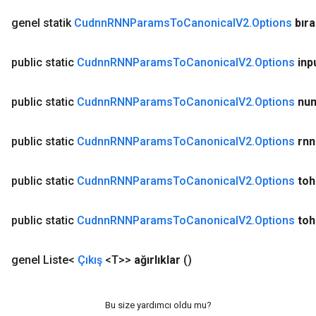
genel statik
Cudnn
RNNParams
To
Canonical
V2
.
Options
bır
public static
Cudnn
RNNParams
To
Canonical
V2
.
Options
inp
public static
Cudnn
RNNParams
To
Canonical
V2
.
Options
nu
public static
Cudnn
RNNParams
To
Canonical
V2
.
Options
rnn
public static
Cudnn
RNNParams
To
Canonical
V2
.
Options
to
public static
Cudnn
RNNParams
To
Canonical
V2
.
Options
to
genel Liste<
Çıkış
<T>>
ağırlıklar
()
Bu size yardımcı oldu mu?