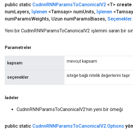
public static
Cudnn
RNNParams
To
Canonical
V2
<T>
create
num
Layers
,
İşlenen
<Tamsayı> num
Units
,
İşlenen
<Tamsayı
num
Params
Weights
,
Uzun num
Params
Biases
,
Seçenekler
.
Yeni bir CudnnRNNParamsToCanonicalV2 işlemini saran bir sını
Parametreler
mevcut kapsam
kapsam
isteğe bağlı nitelik değerlerini taşır
seçenekler
İadeler
CudnnRNNParamsToCanonicalV2'nin yeni bir örneği
public static
Cudnn
RNNParams
To
Canonical
V2
.
Options
yö