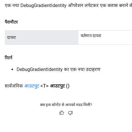
Batch
एक नया DebugGradientIdentity ऑपरेशन लपेटकर एक क्लास बनाने की फ
atch
पैरामीटर
वर्तमान दायरा
दायरा
रिटर्न
DebugGradientIdentity का एक नया उदाहरण
सार्वजनिक
आउटपुट
<T>
आउटपुट
()
क्या इस कॉन्टेंट से आपको मदद मिली?