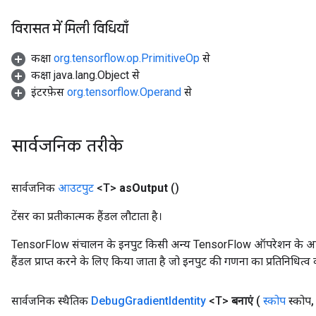
विरासत में मिली विधियाँ
कक्षा
org.tensorflow.op.PrimitiveOp
से
कक्षा java.lang.Object से
इंटरफ़ेस
org.tensorflow.Operand
से
सार्वजनिक तरीके
सार्वजनिक
आउटपुट
<T>
as
Output
()
टेंसर का प्रतीकात्मक हैंडल लौटाता है।
TensorFlow संचालन के इनपुट किसी अन्य TensorFlow ऑपरेशन के आउटप
हैंडल प्राप्त करने के लिए किया जाता है जो इनपुट की गणना का प्रतिनिधित्व 
सार्वजनिक स्थैतिक
Debug
Gradient
Identity
<T>
बनाएं
(
स्कोप
स्कोप
,