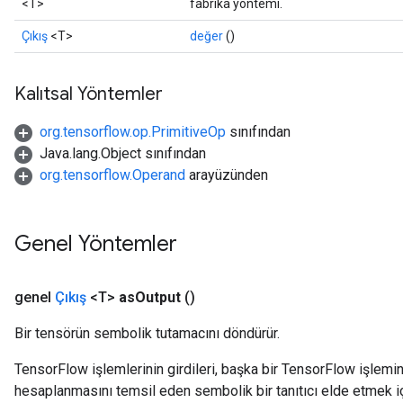
<T>
fabrika yöntemi.
atch
Çıkış
<T>
değer
()
Kalıtsal Yöntemler
org.tensorflow.op.PrimitiveOp
sınıfından
Java.lang.Object sınıfından
org.tensorflow.Operand
arayüzünden
Genel Yöntemler
genel
Çıkış
<T>
as
Output
()
Bir tensörün sembolik tutamacını döndürür.
TensorFlow işlemlerinin girdileri, başka bir TensorFlow işleminin
hesaplanmasını temsil eden sembolik bir tanıtıcı elde etmek için