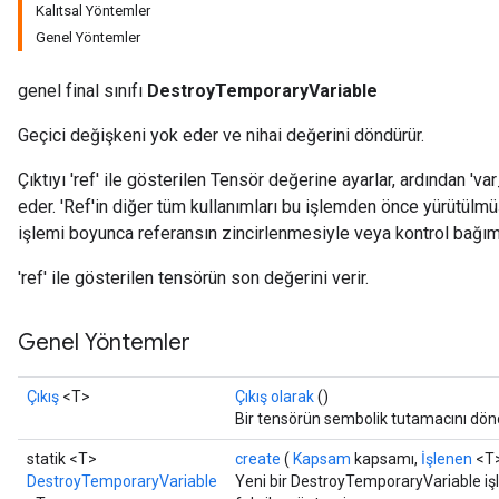
Kalıtsal Yöntemler
Genel Yöntemler
genel final sınıfı
DestroyTemporaryVariable
Geçici değişkeni yok eder ve nihai değerini döndürür.
Çıktıyı 'ref' ile gösterilen Tensör değerine ayarlar, ardından 'v
eder. 'Ref'in diğer tüm kullanımları bu işlemden önce yürütülm
işlemi boyunca referansın zincirlenmesiyle veya kontrol bağımlılı
'ref' ile gösterilen tensörün son değerini verir.
Genel Yöntemler
Çıkış
<T>
Çıkış olarak
()
Bir tensörün sembolik tutamacını dön
Batch
statik <T>
create
(
Kapsam
kapsamı,
İşlenen
<T>
DestroyTemporaryVariable
Yeni bir DestroyTemporaryVariable işl