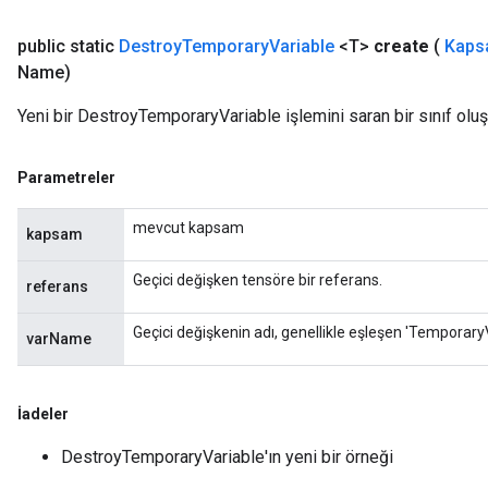
public static
Destroy
Temporary
Variable
<T>
create
(
Kaps
Name)
Yeni bir DestroyTemporaryVariable işlemini saran bir sınıf olu
Parametreler
mevcut kapsam
kapsam
Geçici değişken tensöre bir referans.
referans
Geçici değişkenin adı, genellikle eşleşen 'TemporaryV
varName
İadeler
DestroyTemporaryVariable'ın yeni bir örneği