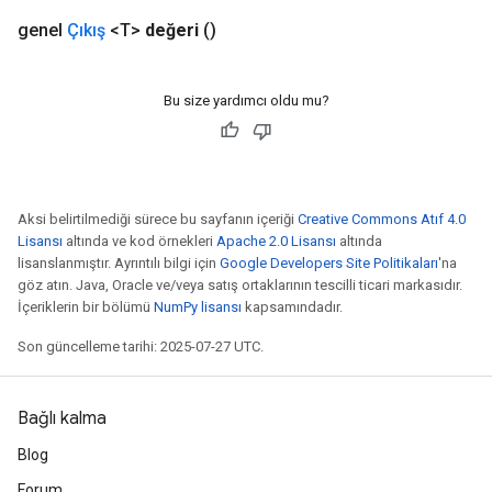
genel
Çıkış
<T>
değeri
()
Bu size yardımcı oldu mu?
Aksi belirtilmediği sürece bu sayfanın içeriği
Creative Commons Atıf 4.0
Lisansı
altında ve kod örnekleri
Apache 2.0 Lisansı
altında
lisanslanmıştır. Ayrıntılı bilgi için
Google Developers Site Politikaları
'na
göz atın. Java, Oracle ve/veya satış ortaklarının tescilli ticari markasıdır.
İçeriklerin bir bölümü
NumPy lisansı
kapsamındadır.
Son güncelleme tarihi: 2025-07-27 UTC.
Bağlı kalma
Blog
Forum