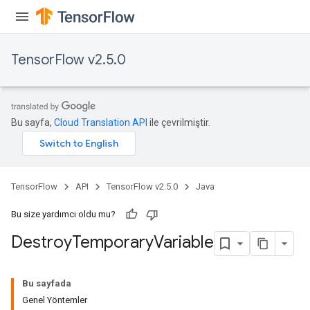
TensorFlow v2.5.0
Bu sayfa,
Cloud Translation API
ile çevrilmiştir.
TensorFlow
API
TensorFlow v2.5.0
Java
Bu size yardımcı oldu mu?
Destroy
Temporary
Variable
Bu sayfada
Genel Yöntemler