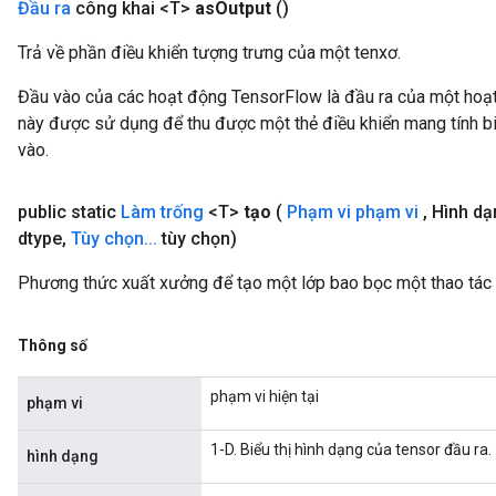
Đầu ra
công khai <T>
as
Output
()
Trả về phần điều khiển tượng trưng của một tenxơ.
Đầu vào của các hoạt động TensorFlow là đầu ra của một ho
này được sử dụng để thu được một thẻ điều khiển mang tính bi
vào.
public static
Làm trống
<T>
tạo
(
Phạm vi phạm vi
,
Hình d
dtype
,
Tùy chọn
.
.
.
tùy chọn)
Phương thức xuất xưởng để tạo một lớp bao bọc một thao tác 
Thông số
phạm vi hiện tại
phạm vi
1-D. Biểu thị hình dạng của tensor đầu ra.
hình dạng