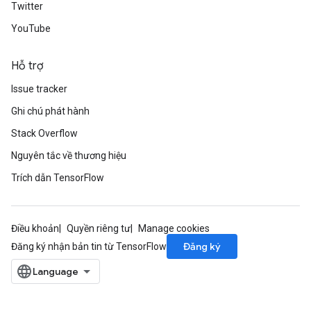
Twitter
rs
YouTube
ersGradAccumDebug
rs
Hỗ trợ
ersGradAccumDebug
Parameters
Issue tracker
Ghi chú phát hành
GradAccumDebug
rParameters
Stack Overflow
torParametersGradAccumDebug
Nguyên tắc về thương hiệu
Parameters
Trích dẫn TensorFlow
ters
tersGradAccumDebug
arameters
Điều khoản
Quyền riêng tư
Manage cookies
ParametersGradAccumDebug
Đăng ký
Đăng ký nhận bản tin từ TensorFlow
meters
ametersGradAccumDebug
rs
ersGradAccumDebug