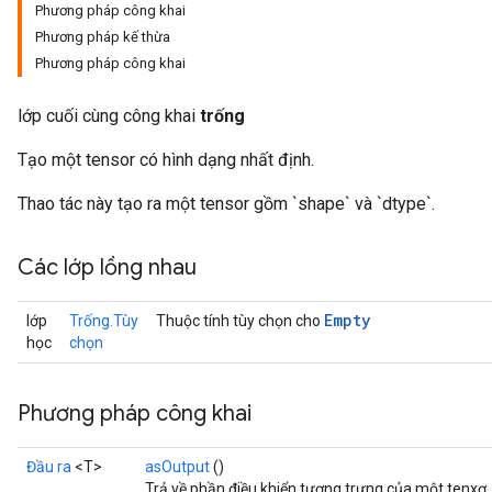
Phương pháp công khai
Phương pháp kế thừa
Phương pháp công khai
lớp cuối cùng công khai
trống
Batch
Tạo một tensor có hình dạng nhất định.
Thao tác này tạo ra một tensor gồm `shape` và `dtype`.
atch
Các lớp lồng nhau
Empty
lớp
Trống.Tùy
Thuộc tính tùy chọn cho
học
chọn
Phương pháp công khai
Đầu ra
<T>
asOutput
()
Trả về phần điều khiển tượng trưng của một tenxơ.