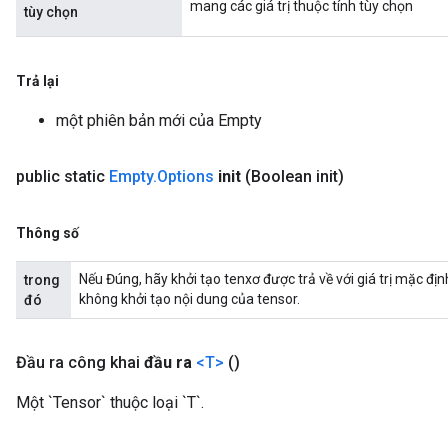
mang các giá trị thuộc tính tùy chọn
tùy chọn
Trả lại
một phiên bản mới của Empty
public static
Empty
.
Options
init
(Boolean init)
Thông số
Nếu Đúng, hãy khởi tạo tenxơ được trả về với giá trị mặc định
trong
không khởi tạo nội dung của tensor.
đó
Đầu ra công khai
đầu ra
<T>
()
Một `Tensor` thuộc loại `T`.