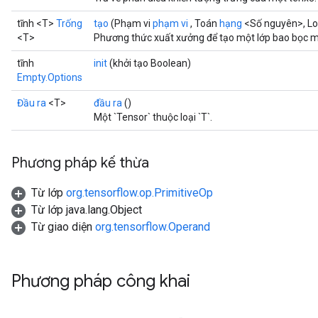
tĩnh <T>
Trống
tạo
(Phạm vi
phạm vi
, Toán
hạng
<Số nguyên>, Lo
<T>
Phương thức xuất xưởng để tạo một lớp bao bọc m
tĩnh
init
(khởi tạo Boolean)
Empty.Options
Đầu ra
<T>
đầu ra
()
Một `Tensor` thuộc loại `T`.
Phương pháp kế thừa
Từ lớp
org.tensorflow.op.PrimitiveOp
Từ lớp java.lang.Object
Từ giao diện
org.tensorflow.Operand
Phương pháp công khai