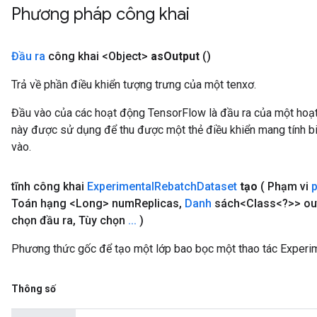
Phương pháp công khai
Đầu ra
công khai <Object>
as
Output
()
Trả về phần điều khiển tượng trưng của một tenxơ.
Đầu vào của các hoạt động TensorFlow là đầu ra của một ho
này được sử dụng để thu được một thẻ điều khiển mang tính bi
vào.
tĩnh công khai
Experimental
Rebatch
Dataset
tạo
( Phạm vi
Toán hạng <Long> num
Replicas
,
Danh
sách<Class<?>> ou
chọn đầu ra
,
Tùy chọn
.
.
.
)
Phương thức gốc để tạo một lớp bao bọc một thao tác Experi
Thông số