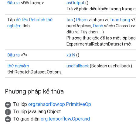
Đầu ra
<Đối tượng>
asOutput
()
Trả về phần điều khiển tượng trưng 
Tập
dữ liệu Rebatch thử
tạo
(
Phạm
vi phạm vi,
Toán hạng
<?
nghiệm
tĩnh
numReplicas,
Danh
sách<Class<?>> 
đầu ra, Tùy chọn
...
)
Phương thức gốc để tạo một lớp bao
ExperimentalRebatchDataset mới.
Đầu ra
<?>
xử lý
()
thử nghiệm
useFallback
(Boolean useFallback)
tĩnhRebatchDataset.Options
Phương pháp kế thừa
Từ lớp
org.tensorflow.op.PrimitiveOp
Từ lớp java.lang.Object
Từ giao diện
org.tensorflow.Operand