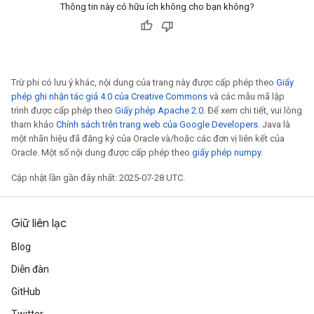
Thông tin này có hữu ích không cho bạn không?
tersGradAccumDebug
arameters
ParametersGradAccumDebug
meters
ametersGradAccumDebug
Trừ phi có lưu ý khác, nội dung của trang này được cấp phép theo
Giấy
rs
phép ghi nhận tác giả 4.0 của Creative Commons
và các mẫu mã lập
trình được cấp phép theo
Giấy phép Apache 2.0
. Để xem chi tiết, vui lòng
ersGradAccumDebug
tham khảo
Chính sách trên trang web của Google Developers
. Java là
tDescentParameters
một nhãn hiệu đã đăng ký của Oracle và/hoặc các đơn vị liên kết của
ntDescentParametersGradAccumDebug
Oracle. Một số nội dung được cấp phép theo
giấy phép numpy
.
Cập nhật lần gần đây nhất: 2025-07-28 UTC.
Giữ liên lạc
Blog
Diễn đàn
GitHub