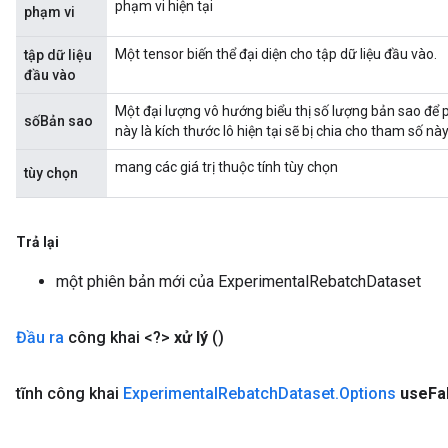
phạm vi hiện tại
phạm vi
Một tensor biến thể đại diện cho tập dữ liệu đầu vào.
tập dữ liệu
đầu vào
Một đại lượng vô hướng biểu thị số lượng bản sao để p
sốBản sao
này là kích thước lô hiện tại sẽ bị chia cho tham số này
mang các giá trị thuộc tính tùy chọn
tùy chọn
sGradAccumDebug
rs
ersGradAccumDebug
Trả lại
rs
ersGradAccumDebug
một phiên bản mới của ExperimentalRebatchDataset
Parameters
Đầu ra
công khai <?>
xử lý
()
GradAccumDebug
rParameters
torParametersGradAccumDebug
tĩnh công khai
Experimental
Rebatch
Dataset
.
Options
use
Fa
Parameters
ters