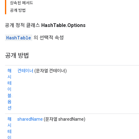
상속된 메서드
공개 방법
공개 정적 클래스
HashTable.Options
HashTable
의 선택적 속성
공개 방법
해
컨테이너
(문자열 컨테이너)
시
테
이
블.
옵
션
해
sharedName
(문자열 sharedName)
시
테
이