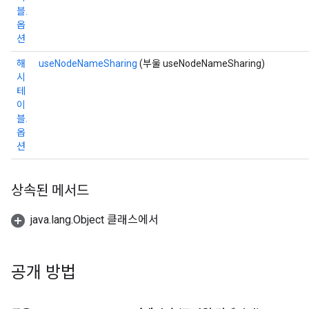
블.
옵
션
해
useNodeNameSharing
(부울 useNodeNameSharing)
시
테
이
블.
옵
션
상속된 메서드
java.lang.Object 클래스에서
sGradAccumDebug
rs
공개 방법
ersGradAccumDebug
rs
ersGradAccumDebug