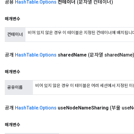
공용
Hash
Table
.
Options
컨테이너
(문자열 컨테이너)
Parameters
매개변수
GradAccumDebug
rParameters
비어 있지 않은 경우 이 테이블은 지정된 컨테이너에 배치됩니
컨테이너
torParametersGradAccumDebug
Parameters
ters
공개
Hash
Table
.
Options
shared
Name
(문자열 shared
Name
tersGradAccumDebug
arameters
ParametersGradAccumDebug
매개변수
meters
비어 있지 않은 경우 이 테이블은 여러 세션에서 지정된 
ametersGradAccumDebug
공유이름
rs
ersGradAccumDebug
공개
Hash
Table
.
Options
use
Node
Name
Sharing
(부울 use
N
tDescentParameters
ntDescentParametersGradAccumDebug
매개변수