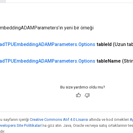
beddingADAMParameters'ın yeni bir örneği
ad
TPUEmbedding
ADAMParameters
.
Options
table
Id
(Uzun ta
ad
TPUEmbedding
ADAMParameters
.
Options
table
Name
(Stri
Bu size yardımcı oldu mu?
bu sayfanın içeriği
Creative Commons Atıf 4.0 Lisansı
altında ve kod örnekleri
A
elopers Site Politikaları
'na göz atın. Java, Oracle ve/veya satış ortaklarının tesc
ır.