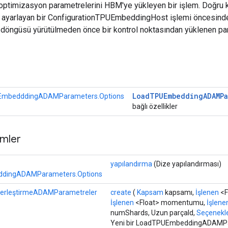
 optimizasyon parametrelerini HBM'ye yükleyen bir işlem. Doğru k
ı ayarlayan bir ConfigurationTPUEmbeddingHost işlemi öncesinde 
im döngüsü yürütülmeden önce bir kontrol noktasından yüklenen p
r
Load
TPUEmbedding
ADAMP
mbedddingADAMParameters.Options
bağlı özellikler
mler
yapılandırma
(Dize yapılandırması)
dingADAMParameters.Options
erleştirmeADAMParametreler
create
(
Kapsam
kapsamı,
İşlenen
<F
İşlenen
<Float> momentumu,
İşlene
numShards, Uzun parçaId,
Seçenekler
Yeni bir LoadTPUEmbeddingADAMPa