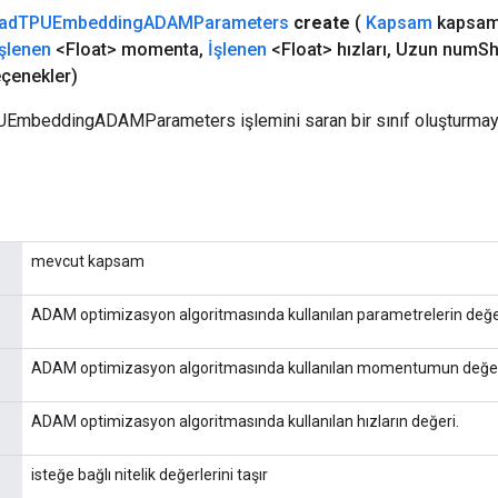
ad
TPUEmbedding
ADAMParameters
create
(
Kapsam
kapsam
İşlenen
<Float> momenta
,
İşlenen
<Float> hızları
,
Uzun num
Sh
çenekler)
UEmbeddingADAMParameters işlemini saran bir sınıf oluşturmaya
mevcut kapsam
ADAM optimizasyon algoritmasında kullanılan parametrelerin değe
ADAM optimizasyon algoritmasında kullanılan momentumun değer
ADAM optimizasyon algoritmasında kullanılan hızların değeri.
isteğe bağlı nitelik değerlerini taşır