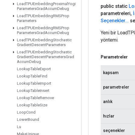
Load
TPUEmbedding
Proximal
Yogi
public static
Lo
Parameters
Grad
Accum
Debug
parametreleri
,
Load
TPUEmbedding
RMSProp
Seçenekler
.
.
.
se
Parameters
Load
TPUEmbedding
RMSProp
Yeni bir LoadTP
Parameters
Grad
Accum
Debug
yöntemi.
Load
TPUEmbedding
Stochastic
Gradient
Descent
Parameters
Load
TPUEmbedding
Stochastic
Parametreler
Gradient
Descent
Parameters
Grad
Accum
Debug
Lookup
Table
Export
kapsam
Lookup
Table
Find
Lookup
Table
Import
parametreler
Lookup
Table
Insert
Lookup
Table
Remove
anlık
Lookup
Table
Size
Loop
Cond
hızlar
Lower
Bound
Lu
seçenekler
Make
Unique