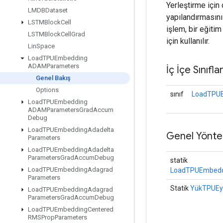
Yerleştirme için
LMDBDataset
yapılandırmasın
LSTMBlock
Cell
işlem, bir eğit
LSTMBlock
Cell
Grad
için kullanılır.
Lin
Space
Load
TPUEmbedding
ADAMParameters
İç İçe Sınıfla
Genel Bakış
Options
sınıf
LoadTPUE
Load
TPUEmbedding
ADAMParameters
Grad
Accum
Debug
Load
TPUEmbedding
Adadelta
Genel Yönte
Parameters
Load
TPUEmbedding
Adadelta
Parameters
Grad
Accum
Debug
statik
Load
TPUEmbedding
Adagrad
LoadTPUEmbedd
Parameters
Statik
YükTPUEy
Load
TPUEmbedding
Adagrad
Parameters
Grad
Accum
Debug
Load
TPUEmbedding
Centered
RMSProp
Parameters