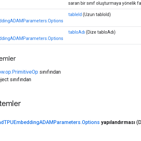
saran bir sınıf oluşturmaya yönelik f
tableId
(Uzun tabloId)
dingADAMParameters.Options
tabloAdı
(Dize tabloAdı)
dingADAMParameters.Options
temler
ow.op.PrimitiveOp
sınıfından
ject sınıfından
temler
ad
TPUEmbedding
ADAMParameters
.
Options
yapılandırması
(D