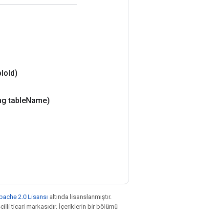
blo
Id)
ng table
Name)
pache 2.0 Lisansı
altında lisanslanmıştır.
illi ticari markasıdır. İçeriklerin bir bölümü