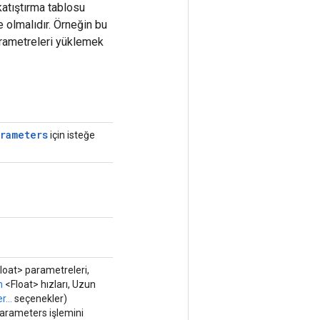
atıştırma tablosu
olmalıdır. Örneğin bu
arametreleri yüklemek
arameters
için isteğe
loat> parametreleri,
n
<Float> hızları, Uzun
...
seçenekler)
rameters işlemini