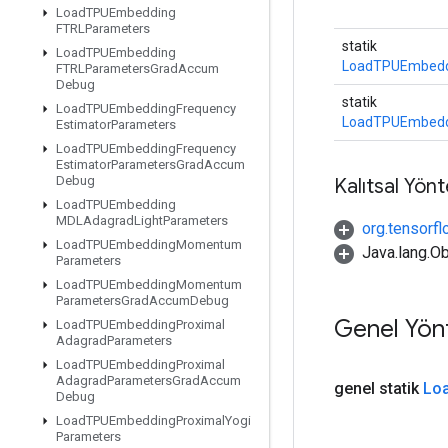
Load
TPUEmbedding
FTRLParameters
statik
Load
TPUEmbedding
LoadTPUEmbedd
FTRLParameters
Grad
Accum
Debug
statik
Load
TPUEmbedding
Frequency
LoadTPUEmbedd
Estimator
Parameters
Load
TPUEmbedding
Frequency
Estimator
Parameters
Grad
Accum
Debug
Kalıtsal Yön
Load
TPUEmbedding
MDLAdagrad
Light
Parameters
org.tensorfl
Load
TPUEmbedding
Momentum
Java.lang.Ob
Parameters
Load
TPUEmbedding
Momentum
Parameters
Grad
Accum
Debug
Genel Yön
Load
TPUEmbedding
Proximal
Adagrad
Parameters
Load
TPUEmbedding
Proximal
Adagrad
Parameters
Grad
Accum
genel statik
Lo
Debug
Load
TPUEmbedding
Proximal
Yogi
Parameters