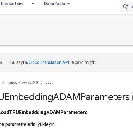
Ekosistem
Daha fazla
Bu sayfa,
Cloud Translation API
ile çevrilmiştir.
TensorFlow v2.5.0
Java
UEmbedding
ADAMParameters
LoadTPUEmbedddingADAMParameters
e parametrelerini yükleyin.