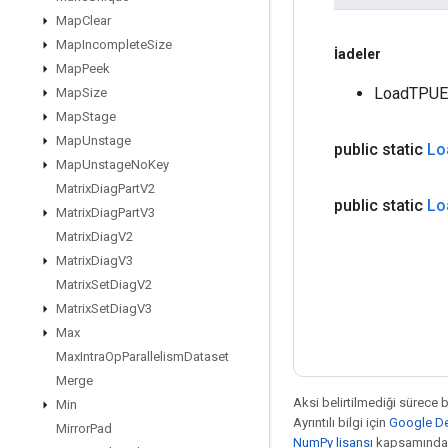
Map
Clear
Map
Incomplete
Size
İadeler
Map
Peek
LoadTPUEm
Map
Size
Map
Stage
Map
Unstage
public static
Lo
Map
Unstage
No
Key
Matrix
Diag
Part
V2
public static
Lo
Matrix
Diag
Part
V3
Matrix
Diag
V2
Matrix
Diag
V3
Matrix
Set
Diag
V2
Matrix
Set
Diag
V3
Max
Max
Intra
Op
Parallelism
Dataset
Merge
Aksi belirtilmediği sürece 
Min
Ayrıntılı bilgi için
Google Dev
Mirror
Pad
NumPy lisansı
kapsamındad