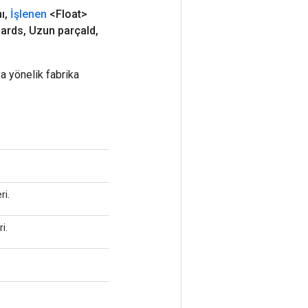
ı
,
İşlenen
<Float>
ards
,
Uzun parça
Id
,
 yönelik fabrika
ri.
i.