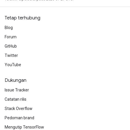
uAndRequantize
Tetap terhubung
AndRelu
Blog
AndReluAndRequantize
Forum
GitHub
ize
Twitter
Requantize
YouTube
ize
Dukungan
Issue Tracker
Catatan rilis
Stack Overflow
Pedoman brand
Mengutip TensorFlow