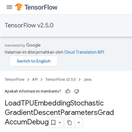
rs
ersGradAccumDebug
Parameters
TensorFlow v2.5.0
GradAccumDebug
rParameters
torParametersGradAccumDebug
Halaman ini diterjemahkan oleh
Cloud Translation API
.
Parameters
ters
tersGradAccumDebug
arameters
TensorFlow
API
TensorFlow v2.5.0
Java
ParametersGradAccumDebug
meters
Apakah informasi ini membantu?
ametersGradAccumDebug
Load
TPUEmbedding
Stochastic
rs
Gradient
Descent
Parameters
Grad
ersGradAccumDebug
tDescentParameters
Accum
Debug
ntDescentParametersGradAccumDebug