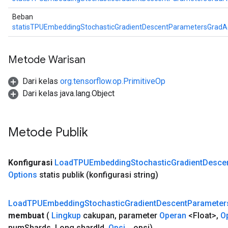
Beban
statisTPUEmbeddingStochasticGradientDescentParametersGrad
Metode Warisan
Dari kelas
org.tensorflow.op.PrimitiveOp
Dari kelas java.lang.Object
Metode Publik
Konfigurasi
Load
TPUEmbedding
Stochastic
Gradient
Desce
Options
statis publik
(konfigurasi string)
Load
TPUEmbedding
Stochastic
Gradient
Descent
Parameter
membuat
(
Lingkup
cakupan
,
parameter
Operan
<Float>
,
O
num
Shards
,
Long shard
Id
,
Opsi
.
.
.
opsi)