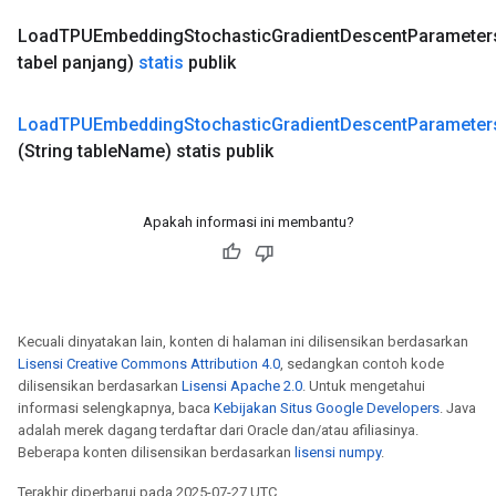
Load
TPUEmbedding
Stochastic
Gradient
Descent
Parameter
tabel panjang)
statis
publik
Load
TPUEmbedding
Stochastic
Gradient
Descent
Parameter
(String table
Name)
statis publik
Apakah informasi ini membantu?
ize
Kecuali dinyatakan lain, konten di halaman ini dilisensikan berdasarkan
Lisensi Creative Commons Attribution 4.0
, sedangkan contoh kode
dilisensikan berdasarkan
Lisensi Apache 2.0
. Untuk mengetahui
Requantize
informasi selengkapnya, baca
Kebijakan Situs Google Developers
. Java
adalah merek dagang terdaftar dari Oracle dan/atau afiliasinya.
ize
Beberapa konten dilisensikan berdasarkan
lisensi numpy
.
AndReluAndRequantize
u
Terakhir diperbarui pada 2025-07-27 UTC.