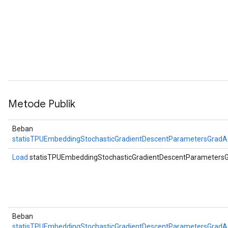
Metode Publik
Beban
statisTPUEmbeddingStochasticGradientDescentParametersGrad
Load
statisTPUEmbeddingStochasticGradientDescentParameter
Beban
statisTPUEmbeddingStochasticGradientDescentParametersGrad