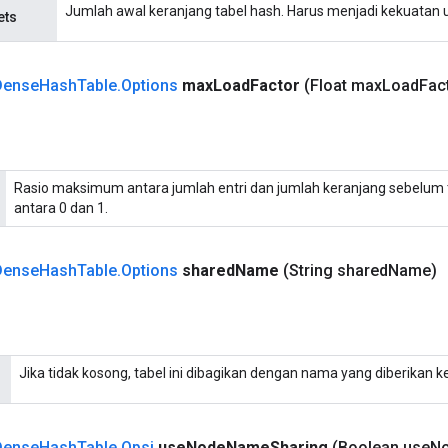
Jumlah awal keranjang tabel hash. Harus menjadi kekuatan u
ets
Dense
Hash
Table
.
Options
max
Load
Factor
(Float max
Load
Fac
Rasio maksimum antara jumlah entri dan jumlah keranjang sebelum 
antara 0 dan 1.
Dense
Hash
Table
.
Options
shared
Name
(String shared
Name)
Jika tidak kosong, tabel ini dibagikan dengan nama yang diberikan k
Dense
Hash
Table
.
Opsi
use
Node
Name
Sharing
(Boolean use
N