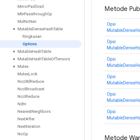
Mirror
Pad
Grad
Metode Publ
Mlir
Passthrough
Op
Mul
No
Nan
Opsi
Mutable
Dense
Hash
Table
MutableDenseHa
Ringkasan
Opsi
Options
MutableDenseHa
Mutable
Hash
Table
Opsi
Mutable
Hash
Table
Of
Tensors
MutableDenseHa
Mutex
Mutex
Lock
Opsi
Nccl
All
Reduce
MutableDenseHa
Nccl
Broadcast
Opsi
Nccl
Reduce
MutableDenseHa
Ndtri
Opsi
Nearest
Neighbors
MutableDenseHa
Next
After
Next
Iteration
No
Op
Metode War