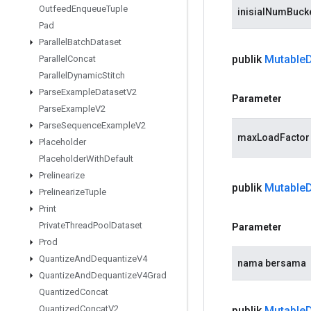
Outfeed
Enqueue
Tuple
inisialNumBuck
Pad
Parallel
Batch
Dataset
publik
Mutable
Parallel
Concat
Parallel
Dynamic
Stitch
Parse
Example
Dataset
V2
Parameter
Parse
Example
V2
Parse
Sequence
Example
V2
maxLoadFactor
Placeholder
Placeholder
With
Default
Prelinearize
publik
Mutable
Prelinearize
Tuple
Print
Private
Thread
Pool
Dataset
Parameter
Prod
Quantize
And
Dequantize
V4
nama bersama
Quantize
And
Dequantize
V4Grad
Quantized
Concat
Quantized
Concat
V2
publik
Mutable