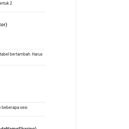
ntuk 2.
tor)
tabel bertambah. Harus
e beberapa sesi.
ode
Name
Sharing)