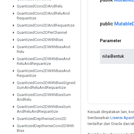
Quantized
Conv2DAnd
Relu
Quantized
Conv2DAnd
Relu
And
Requantize
public
Mutable
Quantized
Conv2DAnd
Requantize
Quantized
Conv2DPer
Channel
Quantized
Conv2DWith
Bias
Parameter
Quantized
Conv2DWith
Bias
And
Relu
nilaiBentuk
Quantized
Conv2DWith
Bias
And
Relu
And
Requantize
Quantized
Conv2DWith
Bias
And
Requantize
Quantized
Conv2DWith
Bias
Signed
Sum
And
Relu
And
Requantize
Quantized
Conv2DWith
Bias
Sum
And
Relu
Quantized
Conv2DWith
Bias
Sum
And
Relu
And
Requantize
Kecuali dinyatakan lain, k
berdasarkan
Lisensi Apach
Quantized
Depthwise
Conv2D
terdaftar dari Oracle dan/
Quantized
Depthwise
Conv2DWith
Bias