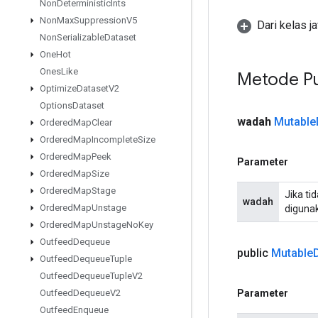
Non
Deterministic
Ints
Non
Max
Suppression
V5
Dari kelas j
Non
Serializable
Dataset
One
Hot
Ones
Like
Metode Pu
Optimize
Dataset
V2
Options
Dataset
wadah
Mutable
Ordered
Map
Clear
Ordered
Map
Incomplete
Size
Ordered
Map
Peek
Parameter
Ordered
Map
Size
Ordered
Map
Stage
Jika ti
wadah
Ordered
Map
Unstage
diguna
Ordered
Map
Unstage
No
Key
Outfeed
Dequeue
public
Mutable
Outfeed
Dequeue
Tuple
Outfeed
Dequeue
Tuple
V2
Parameter
Outfeed
Dequeue
V2
Outfeed
Enqueue