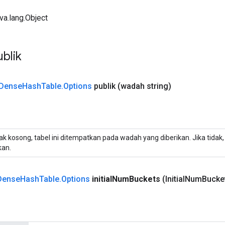
ava.lang.Object
blik
Dense
Hash
Table
.
Options
publik
(wadah string)
dak kosong, tabel ini ditempatkan pada wadah yang diberikan. Jika tida
kan.
Dense
Hash
Table
.
Options
initial
Num
Buckets
(Initial
Num
Bucke