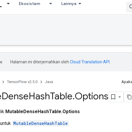
Ekosistem
Lainnya
Halaman ini diterjemahkan oleh
Cloud Translation API
.
TensorFlow v2.5.0
Java
Apaka
e
Dense
Hash
Table
.
Options
lik
MutableDenseHashTable.Options
 untuk
MutableDenseHashTable