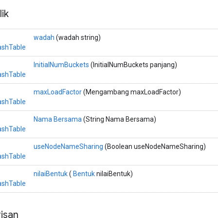
ik
wadah
(wadah string)
shTable
InitialNumBuckets
(InitialNumBuckets panjang)
shTable
maxLoadFactor
(Mengambang maxLoadFactor)
shTable
Nama Bersama
(String Nama Bersama)
shTable
useNodeNameSharing
(Boolean useNodeNameSharing)
shTable
nilaiBentuk
(
Bentuk
nilaiBentuk)
shTable
isan