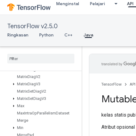
Menginstal
Pelajari
API
MakeUnique
MapClear
MapIncompleteSize
TensorFlow v2.5.0
MapPeek
MapSize
Ringkasan
Python
C++
Java
MapStage
Map
Unstage
Map
Unstage
No
Key
Matrix
Diag
Part
V2
Matrix
Diag
Part
V3
Matrix
Diag
V2
Matrix
Diag
V3
TensorFlow
API
Matrix
Set
Diag
V2
Mutabl
Matrix
Set
Diag
V3
Max
Max
Intra
Op
Parallelism
Dataset
kelas statis pub
Merge
Atribut opsional
Min
Mirror
Pad