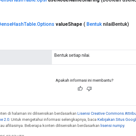
Dense
Hash
Table
.
Options
value
Shape
(
Bentuk
nilai
Bentuk)
Bentuk setiap nilai.
Apakah informasi ini membantu?
onten di halaman ini dilisensikan berdasarkan
Lisensi Creative Commons Attribu
e 2.0
. Untuk mengetahui informasi selengkapnya, baca
Kebijakan Situs Goog
atau afiliasinya. Beberapa konten dilisensikan berdasarkan
lisensi numpy
.