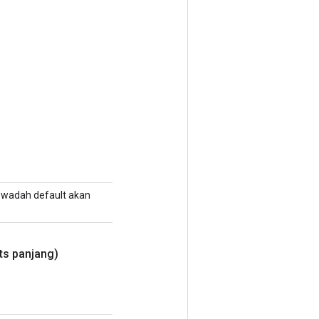
k, wadah default akan
ts panjang)