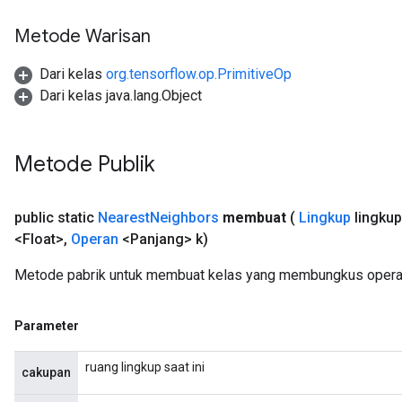
Metode Warisan
Dari kelas
org.tensorflow.op.PrimitiveOp
Dari kelas java.lang.Object
Metode Publik
public static
Nearest
Neighbors
membuat
(
Lingkup
lingkup
<Float>
,
Operan
<Panjang> k)
Metode pabrik untuk membuat kelas yang membungkus operas
Parameter
ruang lingkup saat ini
cakupan