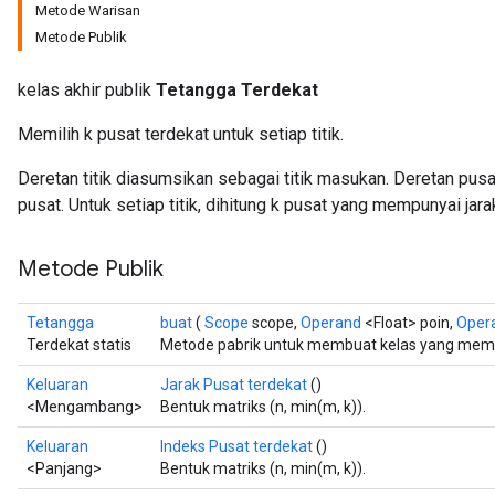
Metode Warisan
Metode Publik
kelas akhir publik
Tetangga Terdekat
Memilih k pusat terdekat untuk setiap titik.
Deretan titik diasumsikan sebagai titik masukan. Deretan pus
pusat. Untuk setiap titik, dihitung k pusat yang mempunyai jarak
Metode Publik
Tetangga
buat
(
Scope
scope,
Operand
<Float> poin,
Oper
Terdekat statis
Metode pabrik untuk membuat kelas yang memb
Keluaran
Jarak Pusat terdekat
()
<Mengambang>
Bentuk matriks (n, min(m, k)).
Keluaran
Indeks Pusat terdekat
()
<Panjang>
Bentuk matriks (n, min(m, k)).