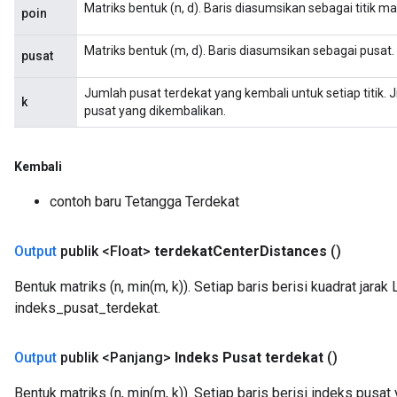
Matriks bentuk (n, d). Baris diasumsikan sebagai titik m
poin
Matriks bentuk (m, d). Baris diasumsikan sebagai pusat.
pusat
Jumlah pusat terdekat yang kembali untuk setiap titik. 
k
pusat yang dikembalikan.
ize
Kembali
contoh baru Tetangga Terdekat
Requantize
ize
Output
publik <Float>
terdekat
Center
Distances
()
AndReluAndRequantize
Bentuk matriks (n, min(m, k)). Setiap baris berisi kuadrat jarak 
u
indeks_pusat_terdekat.
uAndRequantize
Output
publik <Panjang>
Indeks Pusat terdekat
()
AndRelu
Bentuk matriks (n, min(m, k)). Setiap baris berisi indeks pusat 
AndReluAndRequantize